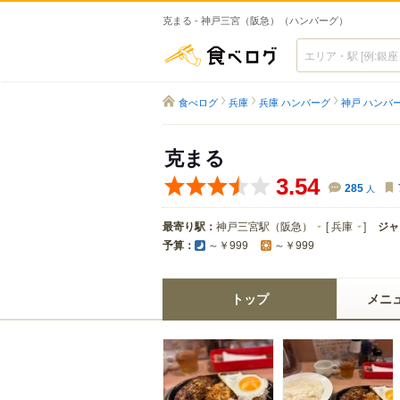
克まる - 神戸三宮（阪急）（ハンバーグ）
食べログ
食べログ
兵庫
兵庫 ハンバーグ
神戸 ハンバ
克まる
3.54
285
人
最寄り駅：
神戸三宮駅（阪急）
[
兵庫
]
ジャ
予算：
～￥999
～￥999
トップ
メニ