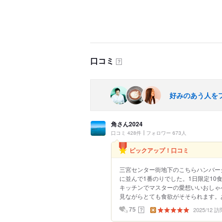
口コミ
？
好みのあう人を
角さん2024
口コミ 428件
フォロワー 673人
ピックアップ！口コミ
三宮センター街地下のこちらハンバー
に並んで1番のりでした。1日限定1
キッチンでマスターの愛想いいおしゃ
見ながらとても食欲がそそられます。あ
2025/12 訪
？
75