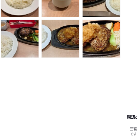
周辺
三宮
です