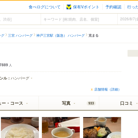
食べログについて
保有Vポイント
予約確認
行っ
ーグ
三宮 ハンバーグ
神戸三宮駅（阪急） ハンバーグ
克まる
7889
人
ンル：
ハンバーグ
店舗情報（詳細）
ュー・コース
写真
口コミ
933