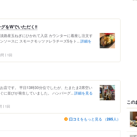
グをWでいただく‼️
 淡路産玉ねぎにひかれて入店 カウンターに着座し注文す
ンソースに スモークモッツァレラチーズSをト...
詳細を
 訪問
1回
お店です。 平日13時30分位でしたが、たまたま2席空い
ぐに並びが発生していました。 ハンバーグ...
詳細を見る
この
問
1回
口コミ
をもっと見る （
285
人）