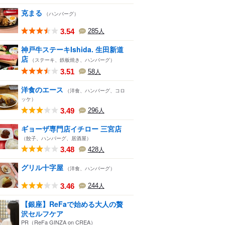
克まる
（ハンバーグ）
3.54
285
人
神戸牛ステーキIshida. 生田新道
店
（ステーキ、鉄板焼き、ハンバーグ）
3.51
58
人
洋食のエース
（洋食、ハンバーグ、コロ
ッケ）
3.49
296
人
ギョーザ専門店イチロー 三宮店
（餃子、ハンバーグ、居酒屋）
3.48
428
人
グリル十字屋
（洋食、ハンバーグ）
3.46
244
人
【銀座】ReFaで始める大人の贅
沢セルフケア
PR（ReFa GINZA on CREA）