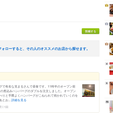
1
2
投稿する
3
フォローすると、その人のオススメのお店から探せます。
4
5
グで有名な克まるさんで昼食です。11時半のオープン前
0食の煮込みハンバーグのダブルを注文しました。オープン
べりと手際よくハンバーグがこねられて焼かれていくのを
とお...
詳細を見る
問
1回