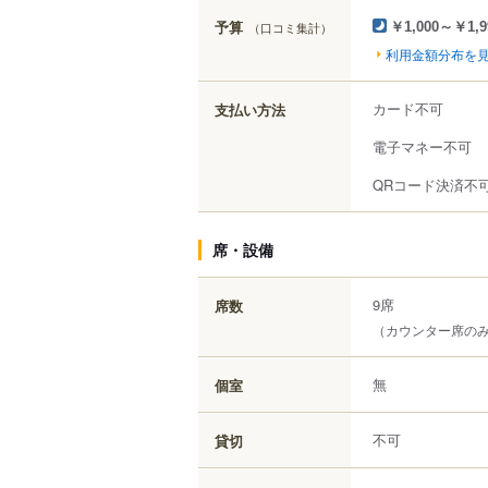
予算
（口コミ集計）
￥1,000～￥1,9
利用金額分布を
カード不可
支払い方法
電子マネー不可
QRコード決済不
席・設備
9席
席数
（カウンター席の
無
個室
不可
貸切