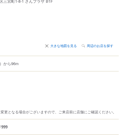
区
三宮町
1-8-1
さんプラザ
B1F
大きな地図を見る
周辺のお店を探す
）から96m
は変更となる場合がございますので、ご来店前に店舗にご確認ください。
999