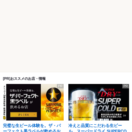
[PR]おススメのお店・情報
PR
PR
完璧な生ビール体験を。ザ・パ
冷えと品質にこだわる生ビー
ーフェクト黒ラベルが飲めるお
ル。スーパードライ SUPERCO