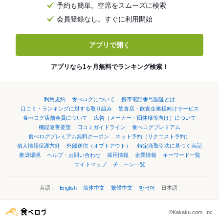
予約も簡単。空席をスムーズに検索
会員登録なし。すぐに利用開始
アプリで開く
アプリなら1ヶ月無料でランキング検索！
利用規約
食べログについて
携帯電話番号認証とは
口コミ・ランキングに対する取り組み
飲食店・飲食企業様向けサービス
食べログ店舗会員について
広告（メーカー・団体様等向け）について
機能改善要望
口コミガイドライン
食べログプレミアム
食べログプレミアム無料クーポン
ネット予約（リクエスト予約）
個人情報保護方針
外部送信（オプトアウト）
特定商取引法に基づく表記
推奨環境
ヘルプ・お問い合わせ
採用情報
企業情報
キーワード一覧
サイトマップ
チェーン一覧
言語：
English
简体中文
繁體中文
한국어
日本語
©Kakaku.com, Inc.