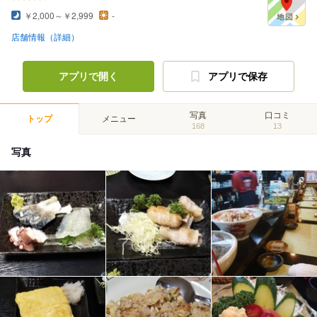
￥2,000～￥2,999
-
店舗情報（詳細）
アプリで開く
アプリで保存
写真
口コミ
トップ
メニュー
168
13
写真