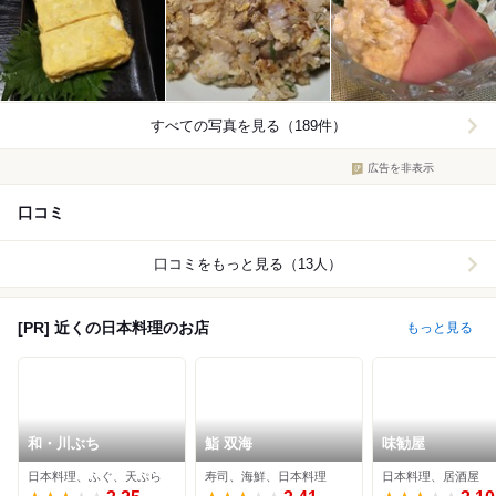
すべての写真を見る（189件）
広告を非表示
口コミ
口コミをもっと見る（13人）
[PR] 近くの日本料理のお店
もっと見る
和・川ぶち
鮨 双海
味勧屋
日本料理、ふぐ、天ぷら
寿司、海鮮、日本料理
日本料理、居酒屋