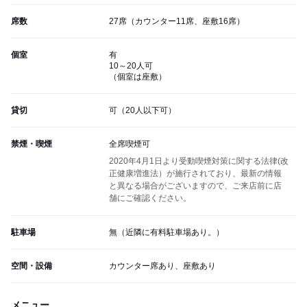
席数
27席（カウンター11席、座敷16席）
個室
有
10～20人可
（個室は座敷）
貸切
可（20人以下可）
禁煙・喫煙
全席喫煙可
2020年4月1日より受動喫煙対策に関する法律(改
正健康増進法）が施行されており、最新の情報
と異なる場合がございますので、ご来店前に店
舗にご確認ください。
駐車場
無（近隣に有料駐車場あり。）
空間・設備
カウンター席あり、座敷あり
メニュー