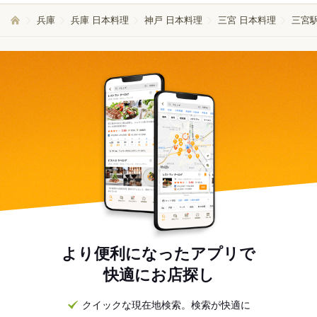
兵庫
兵庫 日本料理
神戸 日本料理
三宮 日本料理
三宮
より便利になったアプリで
快適にお店探し
クイックな現在地検索。検索が快適に