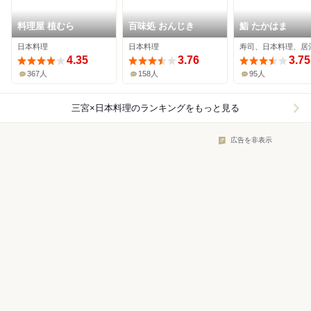
料理屋 植むら
百味処 おんじき
鮨 たかはま
日本料理
日本料理
寿司、日本料理、居
4.35
3.76
3.75
367人
158人
95人
三宮×日本料理
のランキングをもっと見る
広告を非表示