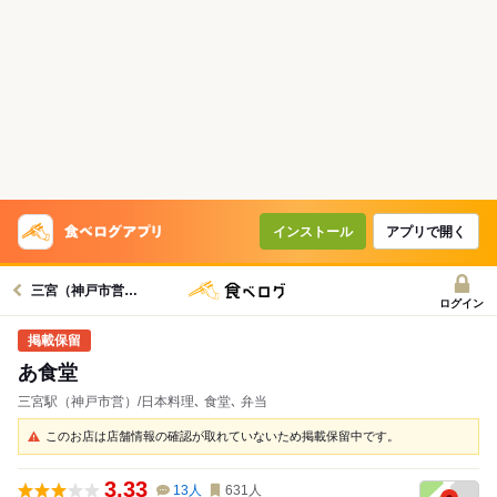
インストール
アプリで開く
三宮（神戸市営）駅グルメへ
ログイン
あ食堂
三宮駅（神戸市営）/日本料理､ 食堂､ 弁当
このお店は店舗情報の確認が取れていないため掲載保留中です。
3.33
13
人
631
人