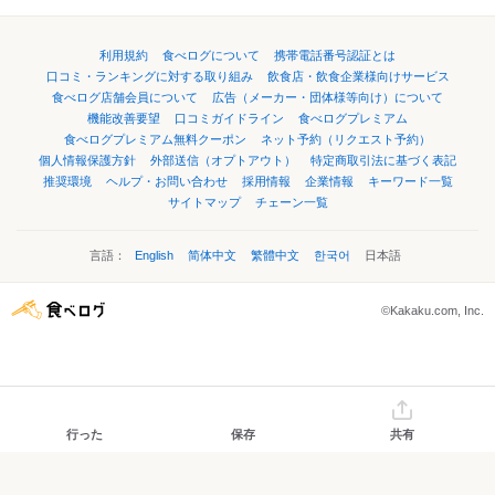
利用規約
食べログについて
携帯電話番号認証とは
口コミ・ランキングに対する取り組み
飲食店・飲食企業様向けサービス
食べログ店舗会員について
広告（メーカー・団体様等向け）について
機能改善要望
口コミガイドライン
食べログプレミアム
食べログプレミアム無料クーポン
ネット予約（リクエスト予約）
個人情報保護方針
外部送信（オプトアウト）
特定商取引法に基づく表記
推奨環境
ヘルプ・お問い合わせ
採用情報
企業情報
キーワード一覧
サイトマップ
チェーン一覧
言語：
English
简体中文
繁體中文
한국어
日本語
©Kakaku.com, Inc.
行った
保存
共有