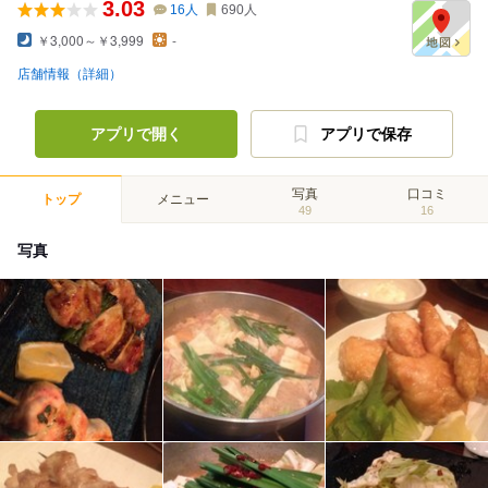
3.03
16
人
690
人
￥3,000～￥3,999
-
店舗情報（詳細）
アプリで開く
アプリで保存
写真
口コミ
トップ
メニュー
49
16
写真