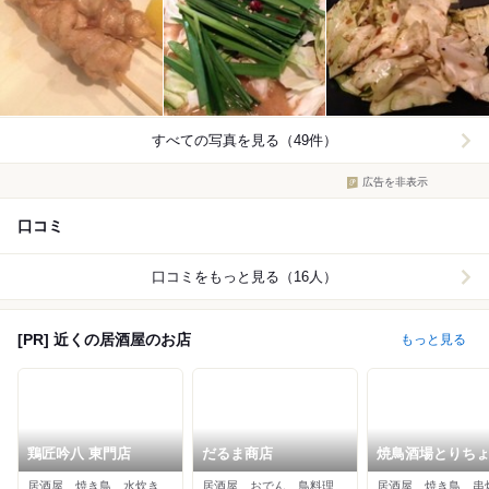
すべての写真を見る（49件）
広告を非表示
口コミ
口コミをもっと見る（16人）
[PR] 近くの居酒屋のお店
もっと見る
鶏匠吟八 東門店
だるま商店
焼鳥酒場とりち
ん
居酒屋、焼き鳥、水炊き
居酒屋、おでん、鳥料理
居酒屋、焼き鳥、串