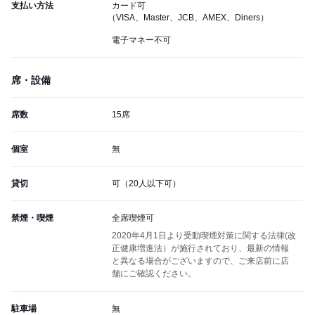
支払い方法
カード可
（VISA、Master、JCB、AMEX、Diners）
電子マネー不可
席・設備
席数
15席
個室
無
貸切
可（20人以下可）
禁煙・喫煙
全席喫煙可
2020年4月1日より受動喫煙対策に関する法律(改
正健康増進法）が施行されており、最新の情報
と異なる場合がございますので、ご来店前に店
舗にご確認ください。
駐車場
無