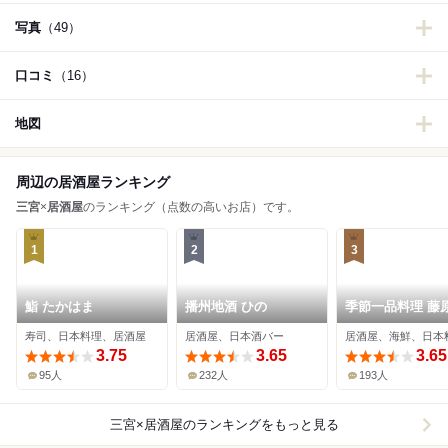
写真
（49）
口コミ
（16）
地図
周辺の居酒屋ランキング
三宮
×
居酒屋
のランキング（点数の高いお店）です。
1
2
3
鮨 たかはま
播州地酒 ひの
季節一品料理 藤
寿司、日本料理、居酒屋
居酒屋、日本酒バー
居酒屋、海鮮、日本
3.75
3.65
3.65
95人
232人
193人
三宮×居酒屋
のランキングをもっと見る