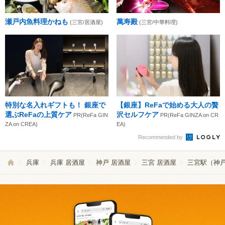
瀬戸内魚料理かねも
萬寿殿
(三宮/居酒屋)
(三宮/中華料理)
特別な名入れギフトも！ 銀座で
【銀座】ReFaで始める大人の贅
選ぶReFaの上質ケア
沢セルフケア
PR(ReFa GIN
PR(ReFa GINZA on CR
ZA on CREA)
EA)
Recommended by
兵庫
兵庫 居酒屋
神戸 居酒屋
三宮 居酒屋
三宮駅（神戸