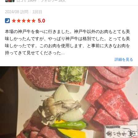
口コミ 150件
フォロワー 28人
2024/08 訪問
1回目
5.0
Dinner
本場の神戸牛を食べに行きました。神戸牛以外のお肉もとても美
味しかったんですが、やっぱり神戸牛は格別でした。とっても美
味しかったです。このお肉を使用します、と事前に大きなお肉を
持ってきて見せてくださった...
詳細を見る