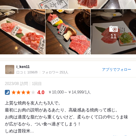
11
i_ken11
アプリでフォロー
口コミ 1096件
フォロワー 253人
2023/08 訪問
1回目
4.0
￥10,000～￥14,999/1人
Dinner
上質な焼肉を友人たち3人で。
最初にお肉の説明があるあたり、高級感ある焼肉って感じ。
お肉は適度な脂だから重くないけど、柔らかくて口の中にうま味
が広がるから、つい食べ過ぎてしまう！
しめは普段米...