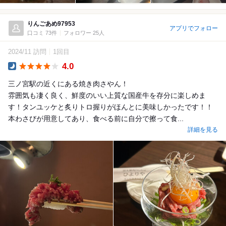
りんごあめ97953
アプリでフォロー
口コミ 73件
フォロワー 25人
2024/11 訪問
1回目
4.0
Dinner
三ノ宮駅の近くにある焼き肉さやん！
雰囲気も凄く良く、鮮度のいい上質な国産牛を存分に楽しめま
す！タンユッケと炙りトロ握りがほんとに美味しかったです！！
本わさびが用意してあり、食べる前に自分で擦って食...
詳細を見る