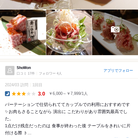
7
ShoMon
アプリでフォロー
口コミ 17件
フォロワー 4人
2024/03 訪問
1回目
3.0
￥6,000～￥7,999/1人
Dinner
パーテーションで仕切られててカップルでの利用におすすめです
✨お肉もさることながら 演出に こだわりがあり雰囲気最高でし
た。
1点だけ残念だったのは 食事が終わった後 テーブルをきれいに片
付ける際 ト...