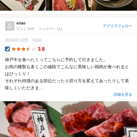
eriao
アプリでフォロー
口コミ 55件
フォロワー 14人
2024/03 訪問
1回目
3.8
Dinner
神戸牛を食べたくってこちらに予約して行きました。
お肉の種類も多くこの値段でこんなに美味しい焼肉が食べれると
はびっくり！
それぞれ特徴のある部位だったり切り方を変えてあったりして美
味しくいただきま...
詳細を見る