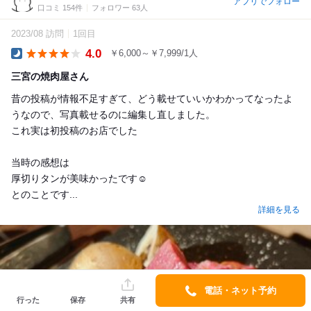
アプリでフォロー
口コミ 154件
フォロワー 63人
2023/08 訪問
1回目
4.0
￥6,000～￥7,999/1人
Dinner
三宮の焼肉屋さん
昔の投稿が情報不足すぎて、どう載せていいかわかってなったよ
うなので、写真載せるのに編集し直しました。
これ実は初投稿のお店でした
当時の感想は
厚切りタンが美味かったです☺️
とのことです...
詳細を見る
電話・ネット予約
行った
保存
共有