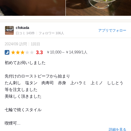
cfokada
アプリでフォロー
口コミ 143件
フォロワー 106人
2024/09 訪問
1回目
3.3
￥10,000～￥14,999/1人
Dinner
初めてお伺いしました
先付けのローストビーフから始まり
たん刺し 塩タン 肉寿司 赤身 上ハラミ 上ミノ ししとう
等を注文しました
美味しく頂きました
七輪で焼くスタイル
喫煙可...
詳細を見る