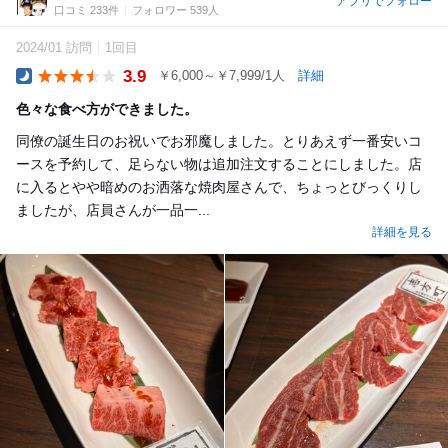
アプリでフォロー
口コミ 233件
フォロワー 539人
2024/01 訪問
1回目
3.9
￥6,000～￥7,999/1人
詳細
Dinner
色々な食べ方ができました。
同僚の誕生日のお祝いでお邪魔しました。とりあえず一番安いコ
ースを予約して、足らない物は追加注文することにしました。店
に入るとやや暗めのお洒落な焼肉屋さんで、ちょっとびっくりし
ましたが、店員さんが一品一...
詳細を見る