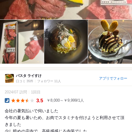
パスタ ライすけ
アプリでフォロー
口コミ 35件
フォロワー 11人
2024/07 訪問
1回目
3.5
￥8,000～￥9,999/1人
Dinner
会社の暑気払いで伺いました
今年の夏も暑いため、お肉でスタミナを付けようと利用させて頂
きました
少し暗めの店内で、高級感感じる内装でした