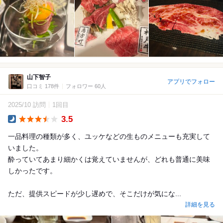
山下智子
アプリでフォロー
口コミ 178件
フォロワー 60人
2025/10 訪問
1回目
3.5
Dinner
一品料理の種類が多く、ユッケなどの生ものメニューも充実して
いました。
酔っていてあまり細かくは覚えていませんが、どれも普通に美味
しかったです。
ただ、提供スピードが少し遅めで、そこだけが気にな...
詳細を見る