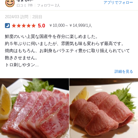
アプリでフォロー
口コミ 7件
フォロワー 2人
2024/03 訪問
2回目
5.0
￥10,000～￥14,999/1人
Dinner
鮮度のいい上質な国産牛を存分に楽しめました。
約５年ぶりに伺いましたが、雰囲気も味も変わらず最高です。
焼肉はもちろん、お刺身もバラエティ豊かに取り揃えられていて
飽きさせません。
トロ刺しやタン...
詳細を見る