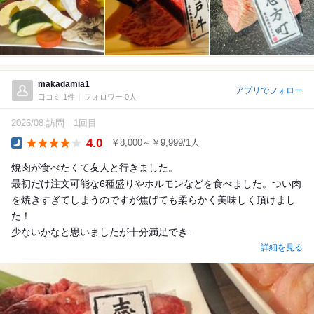
makadamia1
アプリでフォロー
口コミ 1件
フォロワー 0人
2026/08 訪問
1回目
4.0
￥8,000～￥9,999/1人
Dinner
焼肉が食べたくて友人と行きました。
最初だけ注文可能な6種盛りやホルモンなどを食べました。つい肉
を焼きすぎてしまうのですが焦げても柔らかく美味しく頂けまし
た！
少ないかなと思いましたが十分満足でき...
詳細を見る