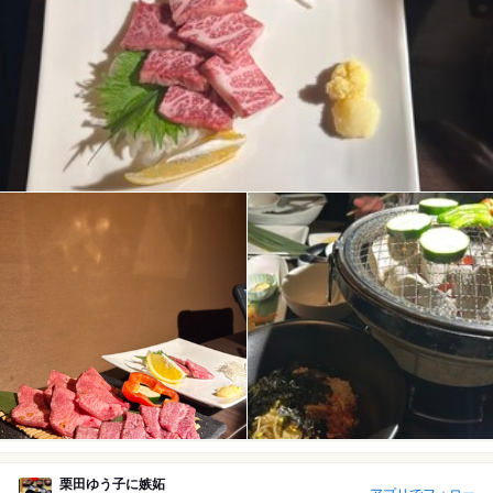
栗田ゆう子に嫉妬