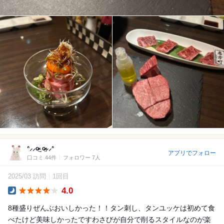
ᐢ⸝⸝o̴̶̷̤ ̫ o̴̶̷̤⸝⸝ᐢ
アプリでフォロー
口コミ 44件
フォロワー 7人
2025/03 訪問
1回目
4.0
Dinner
8種盛りぜんぶおいしかった！！タン刺し、タンユッケは初めて食
べたけど美味しかったですわさびが自分で削るスタイルなのが楽