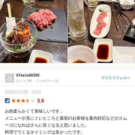
07ee1e80300
アプリでフォロー
口コミ 9件
フォロワー 1人
2025/10 訪問
1回目
3.5
Dinner
お肉柔らかくて美味しいです。
メニューが見にくいところと最初のお客様を案内対応などがスム
ーズになればさらに良くなると思いました。
料理でてくるタイミングは良かったです。