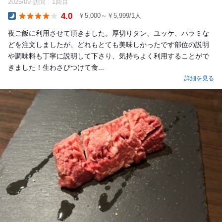
2025/09 訪問
1回目
4.0
￥5,000～￥5,999/1人
Dinner
夜ご飯に利用させて頂きました。厚切りタン、ユッケ、ハラミな
どを注文しましたが、どれもとても美味しかったです部位の説明
や調味料も丁寧に説明して下さり、気持ちよく利用することがで
きました！生わさびつけて食...
詳細を見る