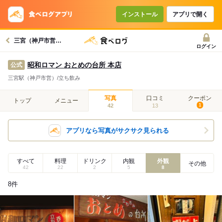
インストール
アプリで開く
三宮（神戸市営）駅グルメへ
ログイン
昭和ロマン おとめの台所 本店
公式
三宮駅（神戸市営）/立ち飲み
写真
口コミ
クーポン
トップ
メニュー
42
13
1
アプリなら写真がサクサク見られる
すべて
料理
ドリンク
内観
外観
その他
42
22
2
5
8
8
件