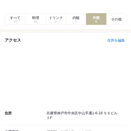
すべて
料理
ドリンク
内観
外観
その他
42
22
2
5
8
アクセス
住所を編集
住所
兵庫県神戸市中央区中山手通1-6-18 ＳＳビル
１F