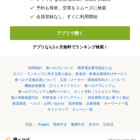
予約も簡単。空席をスムーズに検索
会員登録なし。すぐに利用開始
アプリで開く
アプリなら1ヶ月無料でランキング検索！
利用規約
食べログについて
携帯電話番号認証とは
口コミ・ランキングに対する取り組み
飲食店・飲食企業様向けサービス
食べログ店舗会員について
広告（メーカー・団体様等向け）について
機能改善要望
口コミガイドライン
食べログプレミアム
食べログプレミアム無料クーポン
ネット予約（リクエスト予約）
個人情報保護方針
外部送信（オプトアウト）
特定商取引法に基づく表記
推奨環境
ヘルプ・お問い合わせ
採用情報
企業情報
キーワード一覧
サイトマップ
チェーン一覧
言語：
English
简体中文
繁體中文
한국어
日本語
©Kakaku.com, Inc.