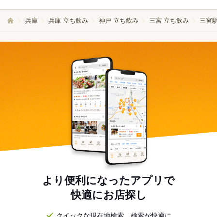
兵庫
兵庫 立ち飲み
神戸 立ち飲み
三宮 立ち飲み
三宮
より便利になったアプリで
快適にお店探し
クイックな現在地検索。検索が快適に