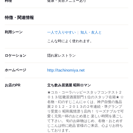
料理
健康・美容メニューあり
特徴・関連情報
利用シーン
一人で入りやすい
知人・友人と
こんな時によく使われます。
ロケーション
隠れ家レストラン
ホームページ
http://tachinomiya.net
お店のPR
立ち飲み居酒屋 昭和ロマン
★コカ・コーラハッピースタッフコンテスト２
０１３/近畿居酒屋部門１位のスタッフ在籍★ ☆
名物・幻のすじこんにゃくは、神戸自慢の逸品
展２０１２・２０１３の２年連続・準グランプ
リ受賞☆ 昭和風情漂う店内！ リーズナブルで可
愛く元気一杯のおとめ達と 楽しい時間を過ごし
て下さい。 旬のお鉢物はじめ、名物・おとめす
じこんは特に絶品 皆様のご来店、心よりお待ち
しております。