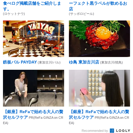
食べログ掲載店舗をご紹介しま
ーフェクト黒ラベルが飲めるお
す。
店
(ロケットナウ)
(サッポロビール)
鉄板バル PAYDAY
ゆ鳥 東加古川店
(東加古川/バル)
(東加古川/焼鳥)
【銀座】ReFaで始める大人の贅
【銀座】ReFaで始める大人の贅
沢セルフケア
沢セルフケア
PR(ReFa GINZA on CR
PR(ReFa GINZA on CR
EA)
EA)
Recommended by