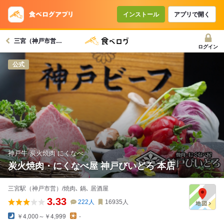
コースで使えるクーポン
戻る
インストール
アプリで開く
三宮（神戸市営）駅グルメへ
クーポンを利用せず予約する
ログイン
公式
神戸牛 炭火焼肉 にくなべ
炭火焼肉・にくなべ屋 神戸びいどろ 本店
三宮駅（神戸市営）/焼肉､ 鍋､ 居酒屋
3.33
222
人
16935
人
￥4,000～￥4,999
-