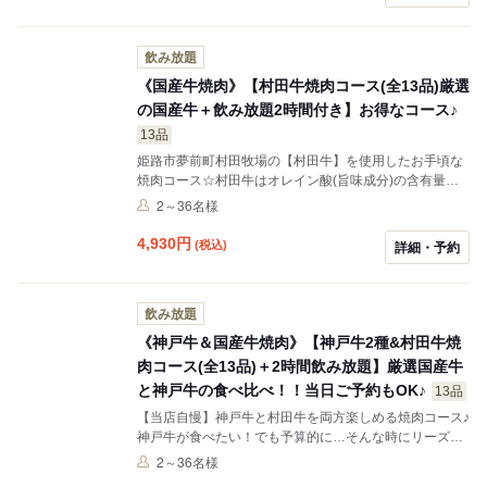
えでしたら候補に入れて損はありません。是非お試しく
ださい。 ●生ビールあり 飲み放題2時間 LO30分前です。
※幹事さんに朗報 最大40名様、貸切りも承ります。 ※
飲み放題
飲み放題(生ビール無し)コース、飲み放題無しのコース
もお選びいただけます。
《国産牛焼肉》【村田牛焼肉コース(全13品)厳選
の国産牛＋飲み放題2時間付き】お得なコース♪
13品
姫路市夢前町村田牧場の【村田牛】を使用したお手頃な
焼肉コース☆村田牛はオレイン酸(旨味成分)の含有量ト
ップクラス！あっさりなのにジューシーが特徴の村田牛♪
2～36名様
さらに2時間飲み放題(ビール無し)が付きます。 少人数の
宴会から歓送迎会など是非一度ご賞味ください！ ●お時
4,930
円
(税込)
詳細・予約
間は2時間制 LO30分です!! ※+550円で生ビールあり飲み
放題に変更できます。
飲み放題
《神戸牛＆国産牛焼肉》【神戸牛2種&村田牛焼
肉コース(全13品)＋2時間飲み放題】厳選国産牛
と神戸牛の食べ比べ！！当日ご予約もOK♪
13品
【当店自慢】神戸牛と村田牛を両方楽しめる焼肉コース♪
神戸牛が食べたい！でも予算的に…そんな時にリーズナ
ブルなこのコース！少人数の宴会から歓送迎会など当日
2～36名様
のご予約も承っております。 ●お時間余裕の日～木曜日2