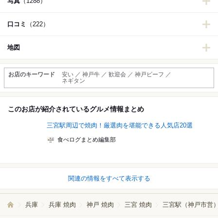
写真
（1288）
口コミ
（222）
地図
お店のキーワード
安い ／ 神戸牛 ／ 歓迎会 ／ 神戸ビーフ ／
ネギタン
このお店が紹介されているグルメ情報まとめ
三宮駅周辺で焼肉！厳選肉を堪能できる人気店20選
食べログまとめ編集部
関連の情報をすべて表示する
兵庫
兵庫 焼肉
神戸 焼肉
三宮 焼肉
三宮駅（神戸市営）