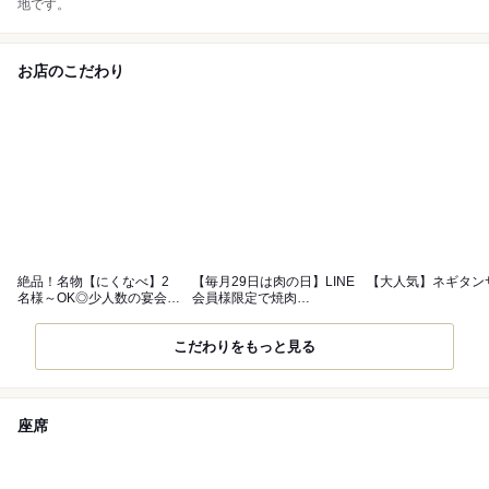
地です。
お店のこだわり
絶品！名物【にくなべ】2
【毎月29日は肉の日】LINE
【大人気】ネギタン
名様～OK◎少人数の宴会に
会員様限定で焼肉
も対応♪
29％OFF！
こだわりをもっと見る
座席