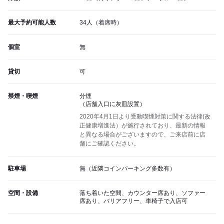
最大予約可能人数
34人（着席時）
個室
無
貸切
可
禁煙・喫煙
分煙
（店舗入口に灰皿設置）
2020年4月1日より受動喫煙対策に関する法律(改
正健康増進法）が施行されており、最新の情報
と異なる場合がございますので、ご来店前に店
舗にご確認ください。
駐車場
無（近隣コインパーキング多数有）
空間・設備
落ち着いた空間、カウンター席あり、ソファー
席あり、バリアフリー、車椅子で入店可