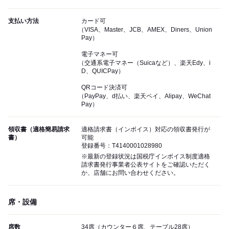
支払い方法
カード可
（VISA、Master、JCB、AMEX、Diners、Union
Pay）
電子マネー可
（交通系電子マネー（Suicaなど）、楽天Edy、i
D、QUICPay）
QRコード決済可
（PayPay、d払い、楽天ペイ、Alipay、WeChat
Pay）
領収書（適格簡易請求
適格請求書（インボイス）対応の領収書発行が
書）
可能
登録番号：T4140001028980
※最新の登録状況は国税庁インボイス制度適格
請求書発行事業者公表サイトをご確認いただく
か、店舗にお問い合わせください。
席・設備
席数
34席（カウンター６席、テーブル28席）