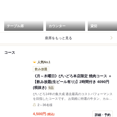
テーブル席
カウンター
貸切
座席をもっと見る
コース
人気No.1
飲み放題
《月～木曜日》びいどろ本店限定 焼肉コース ＋
【飲み放題(生ビール有り)】2時間付き 4090円
(税抜き)
9品
びいどろ14年の集大成 過去最高のコストパフォーマンス
を目指したコースです。 お気軽に特選の牛タン、カル
ビ、ハラミ、大トロホルモン等、様々な部位のお肉の味
2～36名様
の変化を楽しみながらお過ごしいただけるコースです。
しかも充実の飲み放題付き。神戸・三宮での焼肉をお考
4,500
円
(税込)
詳細・予約