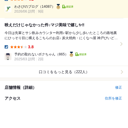
っしゃいました。 先ずはドリンクを飲み放題付でおねがいしました。 ド
Dinner:
リンクをオーダー ハ...
わさびのブログ
（14087）
2026/06 訪問
9回
映えだけじゃなかった件♪マジ美味で嬉し✨‼️
今日は先輩とサシ飲みカウンター利用♪ 駅から少し歩いたところの路地裏
にひっそり目に構えるこちらのお店↓ 炭火焼肉・にくなべ屋 神戸びいどろ
本店 さんへ✨ 4〜5年ぶ...
3.8
Dinner:
予約の取れないボクちゃん
（865）
2025/03 訪問
2回
口コミをもっと見る（222人）
店舗情報（詳細）
修正
アクセス
住所を修正