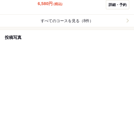
時間半 /金・土でも2時間制 LO.30分前です ※+550円で
6,580
円
(税込)
詳細・予約
生ビールあり飲み放題に変更できます。
すべてのコースを見る（8件）
投稿写真