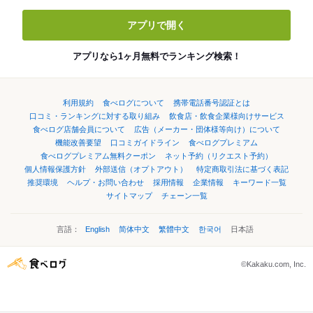
アプリで開く
アプリなら1ヶ月無料でランキング検索！
利用規約
食べログについて
携帯電話番号認証とは
口コミ・ランキングに対する取り組み
飲食店・飲食企業様向けサービス
食べログ店舗会員について
広告（メーカー・団体様等向け）について
機能改善要望
口コミガイドライン
食べログプレミアム
食べログプレミアム無料クーポン
ネット予約（リクエスト予約）
個人情報保護方針
外部送信（オプトアウト）
特定商取引法に基づく表記
推奨環境
ヘルプ・お問い合わせ
採用情報
企業情報
キーワード一覧
サイトマップ
チェーン一覧
言語：
English
简体中文
繁體中文
한국어
日本語
©Kakaku.com, Inc.