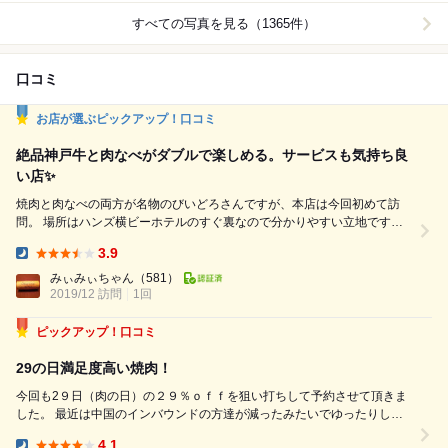
すべての写真を見る（1365件）
口コミ
お店が選ぶピックアップ！口コミ
絶品神戸牛と肉なべがダブルで楽しめる。サービスも気持ち良
い店✨
焼肉と肉なべの両方が名物のびいどろさんですが、本店は今回初めて訪
問。 場所はハンズ横ビーホテルのすぐ裏なので分かりやすい立地です
が、そこだけ奥まって、大きな提灯が目印の少し隠れ家風です。 店内は
3.9
オープンなテーブル席のみです。 でも入った時、全く焼肉独特の匂いが
Dinner:
しません。 換気が良いのでしょう。 荷物用のかごや、服のカバーもあ
みぃみぃちゃん
（581）
り、しかもフワモコのブランケットまで貸してくれて、いきな...
2019/12 訪問
1回
ピックアップ！口コミ
29の日満足度高い焼肉！
今回も2９日（肉の日）の２９％ｏｆｆを狙い打ちして予約させて頂きま
した。 最近は中国のインバウンドの方達が減ったみたいでゆったりした
感じでした。 今回は１９時の予約でオンタイム入店 先客の方が数組いら
4.1