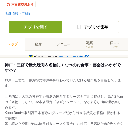
本日夜空席あり
店舗情報（詳細）
アプリで開く
アプリで保存
写真
口コミ
トップ
座席
メニュー
1288
222
50
貯まる・使える
ディナーで人数×
pt
神戸・三宮で炭火焼肉＆名物にくなべのお食事・宴会はいかがで
すか？
神戸・三宮で一番お得に神戸牛を味わっていただける焼肉店を目指していま
す。
世界的に大人気の神戸牛や厳選の国産牛をリーズナブルに提供し、高さ27cm
の「名物にくなべ」や本店限定「ネギタンサンド」など多彩な肉料理が楽し
めます。
Kobe Beefの取引高日本有数のグループだから出来る品質と価格に驚かれる
方多数!!
落ち着いた空間で飲み放題付きコースや宴会にも対応、三宮駅徒歩5分の好立