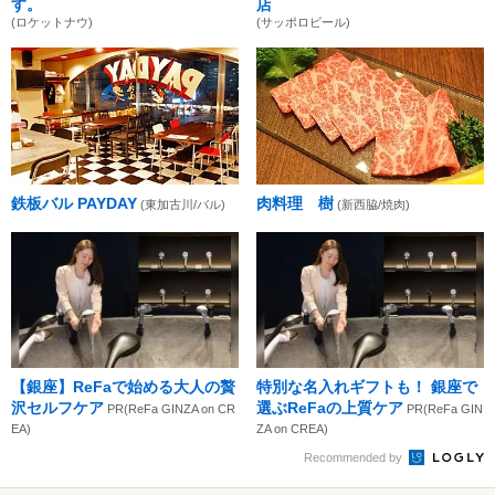
す。
店
(ロケットナウ)
(サッポロビール)
鉄板バル PAYDAY
肉料理 樹
(東加古川/バル)
(新西脇/焼肉)
【銀座】ReFaで始める大人の贅
特別な名入れギフトも！ 銀座で
沢セルフケア
選ぶReFaの上質ケア
PR(ReFa GINZA on CR
PR(ReFa GIN
EA)
ZA on CREA)
Recommended by