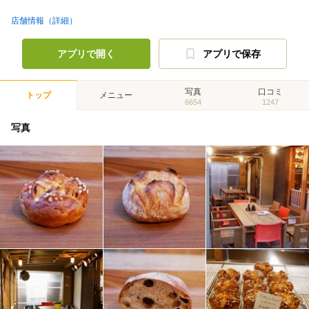
店舗情報（詳細）
アプリで開く
アプリで保存
写真
口コミ
トップ
メニュー
6654
1247
写真