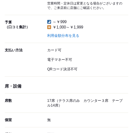
営業時間・定休日は変更となる場合がございますの
で、ご来店前に店舗にご確認ください。
～￥999
予算
（口コミ集計）
￥1,000～￥1,999
利用金額分布を見る
支払い方法
カード可
電子マネー不可
QRコード決済不可
席・設備
席数
17席（テラス席のみ カウンター３席 テーブ
ル14席）
個室
無