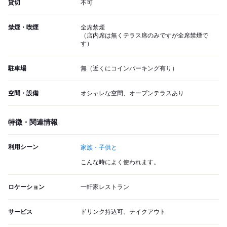
貸切
不可
禁煙・喫煙
全席禁煙
（店内席は無くテラス席のみですが全席禁煙で
す）
駐車場
無（近くにコインパーキング有り）
空間・設備
オシャレな空間、オープンテラスあり
特徴・関連情報
利用シーン
家族・子供と
こんな時によく使われます。
ロケーション
一軒家レストラン
サービス
ドリンク持込可、テイクアウト