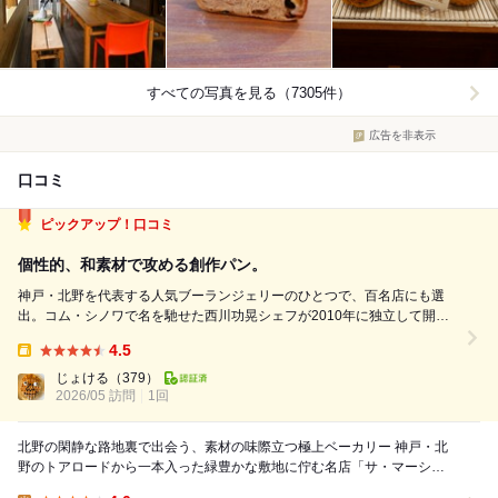
すべての写真を見る（7305件）
広告を非表示
口コミ
ピックアップ！口コミ
個性的、和素材で攻める創作パン。
神戸・北野を代表する人気ブーランジェリーのひとつで、百名店にも選
出。コム・シノワで名を馳せた西川功晃シェフが2010年に独立して開い
た店で、素材感を大切にしたパン作りと、会話を楽しむ対面販売スタイル
4.5
で知られている。ハード系から惣菜パン、和素材を取り入れた創作パンま
Takeout:
で幅広く、どこか肩の力が抜けた、日常...
じょける
（379）
2026/05 訪問
1回
北野の閑静な路地裏で出会う、素材の味際立つ極上ベーカリー 神戸・北
野のトアロードから一本入った緑豊かな敷地に佇む名店「サ・マーシ
ュ」。 ゲートをくぐると香ばしいパンの香りに...