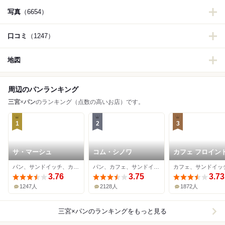
写真
（6654）
口コミ
（1247）
地図
周辺のパンランキング
三宮
×
パン
のランキング（点数の高いお店）です。
1
2
3
サ・マーシュ
コム・シノワ
カフェ フロイン
ーブ 本店
パン、サンドイッチ、カフェ
パン、カフェ、サンドイッチ
3.76
3.75
3.73
1247人
2128人
1872人
三宮×パン
のランキングをもっと見る