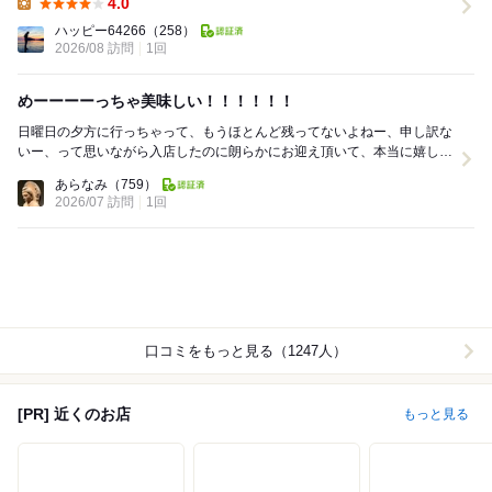
4.0
Lunch:
ハッピー64266
（258）
2026/08 訪問
1回
めーーーーっちゃ美味しい！！！！！！
日曜日の夕方に行っちゃって、もうほとんど残ってないよねー、申し訳な
いー、って思いながら入店したのに朗らかにお迎え頂いて、本当に嬉しか
ったーーー！ 扉開けた瞬間、ふわっと、パンの香...
あらなみ
（759）
2026/07 訪問
1回
口コミをもっと見る（1247人）
[PR] 近くのお店
もっと見る