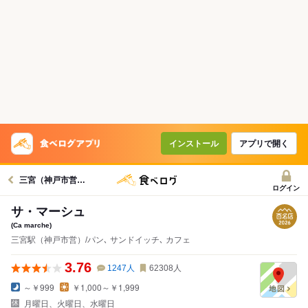
インストール
アプリで開く
三宮（神戸市営）駅グルメへ
ログイン
サ・マーシュ
(Ca marche)
三宮駅（神戸市営）/パン､ サンドイッチ､ カフェ
3.76
1247
人
62308
人
～￥999
￥1,000～￥1,999
月曜日、火曜日、水曜日