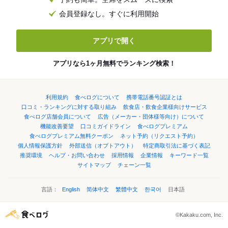
会員登録なし。すぐに利用開始
アプリで開く
アプリなら1ヶ月無料でランキング検索！
利用規約
食べログについて
携帯電話番号認証とは
口コミ・ランキングに対する取り組み
飲食店・飲食企業様向けサービス
食べログ店舗会員について
広告（メーカー・団体様等向け）について
機能改善要望
口コミガイドライン
食べログプレミアム
食べログプレミアム無料クーポン
ネット予約（リクエスト予約）
個人情報保護方針
外部送信（オプトアウト）
特定商取引法に基づく表記
推奨環境
ヘルプ・お問い合わせ
採用情報
企業情報
キーワード一覧
サイトマップ
チェーン一覧
言語：
English
简体中文
繁體中文
한국어
日本語
©Kakaku.com, Inc.