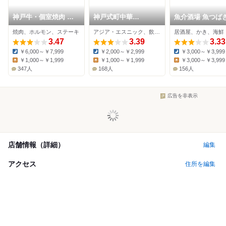
神戸牛・個室焼肉 大
神戸式町中華
魚介酒場 魚つば
長今 三宮総本店
PAPEPO
焼肉、ホルモン、ステーキ
アジア・エスニック、飲茶・点心、タイ料理
居酒屋、かき、海鮮
3.47
3.39
3.33
￥6,000～￥7,999
￥2,000～￥2,999
￥3,000～￥3,999
Dinner:
Dinner:
Dinner:
￥1,000～￥1,999
￥1,000～￥1,999
￥3,000～￥3,999
Lunch:
Lunch:
Lunch:
347人
168人
156人
広告を非表示
店舗情報（詳細）
編集
アクセス
住所を編集