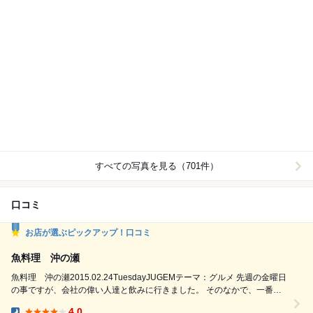
すべての写真を見る（701件）
口コミ
お店が選ぶピックアップ！口コミ
魚料理 沖の瀬
魚料理 沖の瀬2015.02.24TuesdayJUGEMテーマ：グルメ 先週の金曜日
の事ですが、会社の偉い人達と飲みに行きました。 そのなかで、一番ぺ
ーぺーのわたしが、お店の予約とかの段取りをしたのですが、 選んだお
4.0