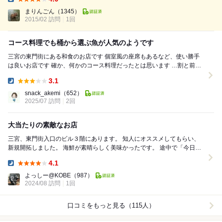
店は、「沖の瀬」さん。 三宮北側の東門筋に入ったところにあるお店で
Dinner:
す。 小豆島出身の方が経営されている、魚料理自慢のお店です。 一番の
まりんごん
（1345）
特徴が、「桶...
2015/02 訪問
1回
コース料理でも桶から選ぶ魚が人気のようです
三宮の東門街にある和食のお店です 個室風の座席もあるなど、使い勝手
は良いお店です 確か、何かのコース料理だったとは思います …割と前な
のであまり覚えていません（笑） ...
3.1
Dinner:
snack_akemi
（652）
2025/07 訪問
2回
大当たりの素敵なお店
三宮、東門街入口のビル３階にあります。 知人にオススメしてもらい、
新規開拓しました。 海鮮が素晴らしく美味かったです。 途中で「今日は
こんな魚がアリマス、食べたいのアレバ...
4.1
Dinner:
よっしー@KOBE
（987）
2024/08 訪問
1回
口コミをもっと見る（115人）