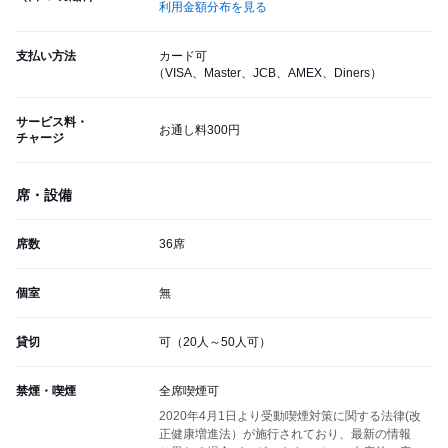
利用金額分布を見る
支払い方法
カード可
（VISA、Master、JCB、AMEX、Diners）
サービス料・
お通し料300円
チャージ
席・設備
席数
36席
個室
無
貸切
可（20人～50人可）
禁煙・喫煙
全席喫煙可
2020年4月1日より受動喫煙対策に関する法律(改
正健康増進法）が施行されており、最新の情報