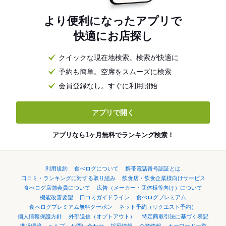
より便利になったアプリで
快適にお店探し
クイックな現在地検索。検索が快適に
予約も簡単。空席をスムーズに検索
会員登録なし。すぐに利用開始
アプリで開く
アプリなら1ヶ月無料でランキング検索！
利用規約
食べログについて
携帯電話番号認証とは
口コミ・ランキングに対する取り組み
飲食店・飲食企業様向けサービス
食べログ店舗会員について
広告（メーカー・団体様等向け）について
機能改善要望
口コミガイドライン
食べログプレミアム
食べログプレミアム無料クーポン
ネット予約（リクエスト予約）
個人情報保護方針
外部送信（オプトアウト）
特定商取引法に基づく表記