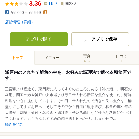
3.36
115
人
9623
人
￥5,000～￥5,999
-
店舗情報（詳細）
アプリで開く
アプリで保存
写真
口コミ
トップ
メニュー
676
115
瀬戸内のとれたて鮮魚の中を、お好みの調理法で選べる和食店で
す。
三宮駅より程近く、東門街に入ってすぐのところにある【沖の瀬】。明石の
昼網、四国の港や神戸中央市場より毎日仕入れる新鮮な魚介を使った、海鮮
料理を中心に提供しています。その日に仕入れた旬で活きの良い魚介を、桶
盛りにしてまずお席へ。そしてその中から自由に魚を選び、和食の道30年の
大将が、刺身・煮付・塩焼き・揚げ物・せいろ蒸しなど様々な料理に仕上げ
てくれます。もちろんおすすめの調理法を伺ったり、おまかせで
...
続きを読む