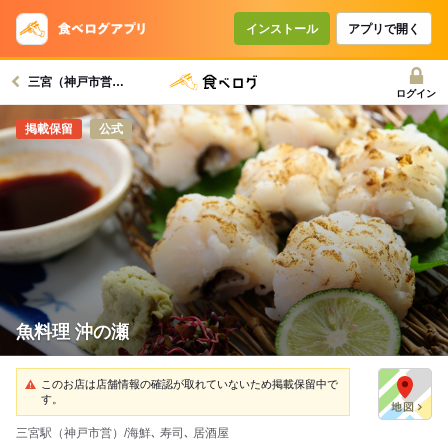
インストール
アプリで開く
三宮（神戸市営）駅グルメへ
ログイン
公式
魚料理 沖の瀬
このお店は店舗情報の確認が取れていないため掲載保留中で
す。
三宮駅（神戸市営）/海鮮､ 寿司､ 居酒屋