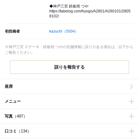
◆神戸三宮 鉄板焼 つや
https://tabelog.com/hyogo/A2801/A280101/2805
8102/
初投稿者
kazuchi
（5504）
※神戸三宮 ステーキ・鉄板焼 つやの店舗情報に誤りがある場合は、以下から
ご報告ください。
誤りを報告する
座席
メニュー
写真
（497）
口コミ
（134）