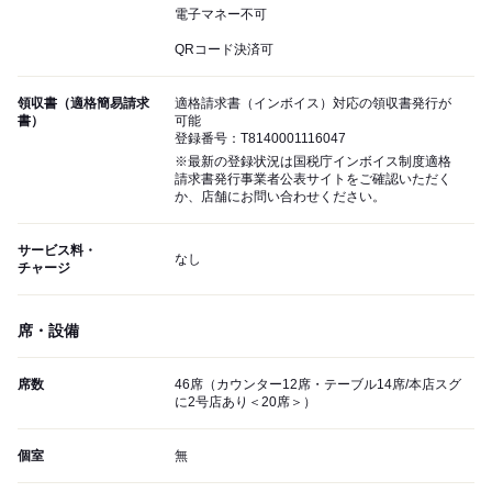
電子マネー不可
QRコード決済可
領収書（適格簡易請求
適格請求書（インボイス）対応の領収書発行が
書）
可能
登録番号：T8140001116047
※最新の登録状況は国税庁インボイス制度適格
請求書発行事業者公表サイトをご確認いただく
か、店舗にお問い合わせください。
サービス料・
なし
チャージ
席・設備
席数
46席（カウンター12席・テーブル14席/本店スグ
に2号店あり＜20席＞）
個室
無