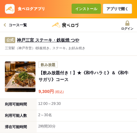
コースで使えるクーポン
戻る
インストール
アプリで開く
コース一覧
クーポンを利用せず予約する
ログイン
神戸三宮 ステーキ・鉄板焼 つや
公式
三宮駅（神戸市営）/鉄板焼き､ ステーキ､ お好み焼き
飲み放題
【飲み放題付き！】★《和牛ハラミ》＆《和牛
サガリ》コース
9,300
円
(税込)
12:00～29:30
利用可能時間
2～30名
利用可能人数
2時間30分
滞在可能時間