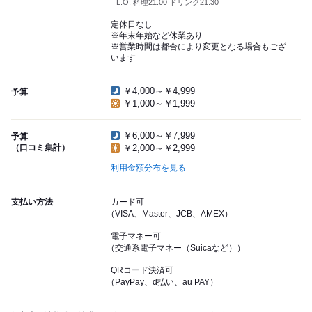
L.O. 料理21:00 ドリンク21:30
定休日なし
※年末年始など休業あり
※営業時間は都合により変更となる場合もござ
います
￥4,000～￥4,999
予算
￥1,000～￥1,999
￥6,000～￥7,999
予算
（口コミ集計）
￥2,000～￥2,999
利用金額分布を見る
支払い方法
カード可
（VISA、Master、JCB、AMEX）
電子マネー可
（交通系電子マネー（Suicaなど））
QRコード決済可
（PayPay、d払い、au PAY）