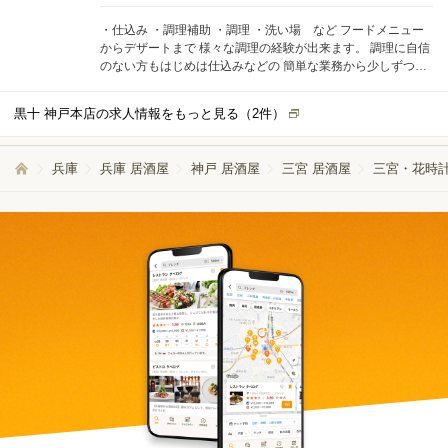
・仕込み ・調理補助 ・調理 ・洗い場 など フードメニュー
からデザートまで 様々な調理の経験が出来ます。 調理に自信
のない方もはじめは仕込みなどの 簡単な業務から少しずつお
願いするのでご安心ください◎ お客様の喜ぶ姿をイメージし
て 1品1品丁寧に作り上げましょう♪
黒十 神戸本店の求人情報をもっと見る（
2
件）
兵庫
兵庫 居酒屋
神戸 居酒屋
三宮 居酒屋
三宮・花時計