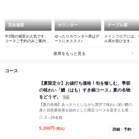
完全個室
カウンター
テーブル席
中2階の個室が人気です。
ゆったりカウンター席はデ
メインフロアには、
コースご予約のみご案内可
ートにオススメ♪
ル席が並びます。
能です。ご予約はお早め
に。
座席をもっと見る
コース
【夏限定☆】お値打ち価格！旬を愉しむ、季節
の味わい「鱧（はも）すき鍋コース」夏の名物
をどうぞ。
5品
【夏の名物】あっさりとしながら贅沢で味わい深い鱧の
身と自然薯前菜を始めとした限定コースを是非とも堪能
して下さい。新鮮なお造りやサラダ、お鍋のシメまで楽
2～25名様
しめます。
5,280
円
(税込)
詳細・予約