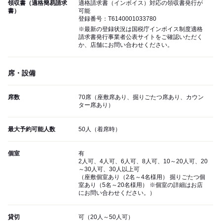
領収書（適格簡易請求
適格請求書（インボイス）対応の領収書発行が
書）
可能
登録番号：T6140001033780
※最新の登録状況は国税庁インボイス制度適格
請求書発行事業者公表サイトをご確認いただく
か、店舗にお問い合わせください。
席・設備
席数
70席（座敷席あり、掘りごたつ席あり、カウン
ター席あり）
最大予約可能人数
50人（着席時）
個室
有
2人可、4人可、6人可、8人可、10～20人可、20
～30人可、30人以上可
（座敷個室あり（2名～4名様用） 掘りごたつ個
室あり（5名～20名様用） ※個室の詳細はお店
にお問い合わせください。）
貸切
可（20人～50人可）