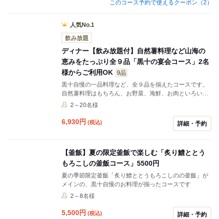
このコース予約で使えるクーポン（2）
人気No.1
飲み放題
ディナー【飲み放題付】自然薯料理など山海の
恵みをたっぷり全９品「黒十の宴会コース」2名
様からご利用OK
9品
黒十自慢の一品料理など、全９品を揃えたコースです。
自然薯料理はもちろん、お野菜、海鮮、お肉といろいろ
楽しみながら、飲み放題でごゆっくりどうぞ！
2～20名様
6,930
円
(税込)
詳細・予約
【釜飯】夏の限定釜飯で楽しむ「炙り鱧ととう
もろこしの釜飯コース」5500円
夏の季節限定釜飯「炙り鱧ととうもろこしのの釜飯」が
メインの、黒十自慢のお料理が揃ったコースです
2～8名様
5,500
円
(税込)
詳細・予約