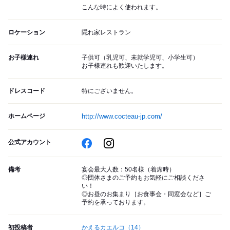
こんな時によく使われます。
ロケーション
隠れ家レストラン
お子様連れ
子供可（乳児可、未就学児可、小学生可）
お子様連れも歓迎いたします。
ドレスコード
特にございません。
ホームページ
http://www.cocteau-jp.com/
公式アカウント
備考
宴会最大人数：50名様（着席時）
◎団体さまのご予約もお気軽にご相談くださ
い！
◎お昼のお集まり［お食事会・同窓会など］ご
予約を承っております。
初投稿者
かえるカエルコ
（14）