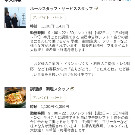
ホールスタッフ・サービススタッフ
アルバイト・パート
時給
1,130円~1,413円
勤務時間
9：00～22：30／シフト制 【週2日～、1日4時間
～OK】 半月ごとに調整できる 自己申告制シフト！ 自分の都
合に合わせて働けるから 学生、主婦(主夫)、フリーターなど
様々な方が活躍されています！ 扶養内勤務可、フルタイムも
大歓迎！ ※希望・終電考慮します
・お客様のご案内 ・ドリンクづくり ・料理のご提供 ・レジ対
応 など お客様からの『ありがとう』『また来るね』 など嬉
しい言葉を直接いただけるお仕事です♪
調理師・調理スタッフ
アルバイト・パート
時給
1,130円~1,356円
勤務時間
9：00～22：30／シフト制 【週2日～、1日4時間
～OK】 半月ごとに調整できる 自己申告制シフト！ 自分の都
合に合わせて働けるから 学生、主婦(主夫)、フリーターなど
様々な方が活躍されています！ 扶養内勤務可、フルタイムも
大歓迎！ ※希望・終電考慮します