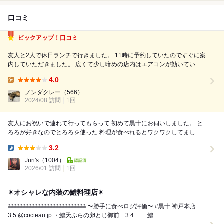
口コミ
ピックアップ！口コミ
友人と2人で休日ランチで行きました。 11時に予約していたのですぐに案
内していただきました。 広くて少し暗めの店内はエアコンが効いていて
汗が引いていきます。 着席するとすぐに冷たいお茶とメニューを出して
4.0
いただきQRコードでも注文できました。 私たちは自然薯若菜膳(2508円)
Lunch:
を注文。 メイ...
ノンダクレー
（566）
2024/08 訪問
1回
友人にお祝いで連れて行ってもらって 初めて黒十にお伺いしました。 と
ろろが好きなのでとろろを使った 料理が食べれるとワクワクしてまし
た。 ただ、お料理は美味しい...
3.2
Dinner:
Juri's
（1004）
2026/01 訪問
1回
✴︎オシャレな内装の鱧料理店✴︎
⁂⁂⁂⁂⁂⁂⁂⁂⁂⁂⁂⁂⁂⁂⁂⁂⁂⁂⁂⁂⁂⁂⁂⁂⁂⁂ 〜勝手に食べログ評価〜 #黒十 神戸本店
3.5 @cocteau.jp ・鱧天ぷらの卵とじ御前 3.4 鱧...