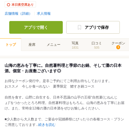
本日夜空席あり
店舗情報（詳細）
求人情報
アプリで開く
アプリで保存
写真
口コミ
クーポン
トップ
座席
メニュー
1831
505
3
山海の恵みを丁寧に。自然薯料理と季節のお鍋、そして灘の日本
酒。個室・お座敷ございます◎
お得なクーポン発行中。是非ご予約にてご利用お待ちしております。
おススメ 今しか食べれない 夏季限定 鱧すき鍋コース
自然を食す。山野に自生する、日本不思議の山芋の王様“自然薯(じねんじ
ょ)”をつかったとろろ料理。自然薯料理はもちろん、山海の恵みを丁寧にお届
け。また、常時全12種の灘の日本酒をぜひお愉しみください。
■少人数から大人数まで、ご宴会や冠婚葬祭にぴったりの各種コース・プラン
ご用意しております
...
続きを読む