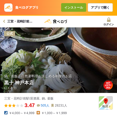
コースで使えるクーポン
戻る
インストール
アプリで開く
三宮・花時計前駅グルメへ
クーポンを利用せず予約する
ログイン
公式
鍋・釜飯・自然薯料理が楽しめる和食のお店
黒十 神戸本店
(こくとう)
三宮・花時計前駅/居酒屋､ 鍋､ 釜飯
3.47
505
人
28231
人
￥4,000～￥4,999
￥1,000～￥1,999