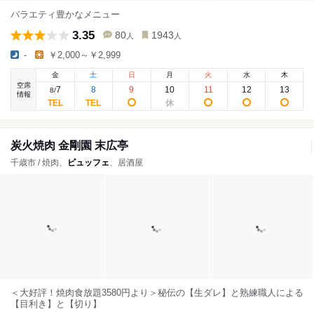
バラエティ豊かなメニュー
3.35
80
1943
人
人
-
￥2,000～￥2,999
金
土
日
月
火
水
木
空席
7
8
9
10
11
12
13
8
/
情報
炭火焼肉 金剛園 末広亭
千歳市 / 焼肉、
ビュッフェ
、居酒屋
＜大好評！焼肉食放題3580円より＞秘伝の【生ダレ】と熟練職人による
【目利き】と【切り】