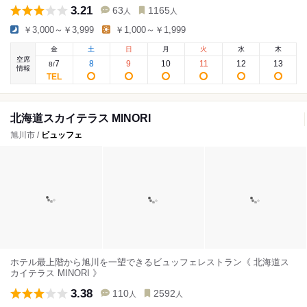
3.21
63
1165
人
人
￥3,000～￥3,999
￥1,000～￥1,999
金
土
日
月
火
水
木
空席
7
8
9
10
11
12
13
8
/
情報
北海道スカイテラス MINORI
旭川市 /
ビュッフェ
ホテル最上階から旭川を一望できるビュッフェレストラン《 北海道ス
カイテラス MINORI 》
3.38
110
2592
人
人