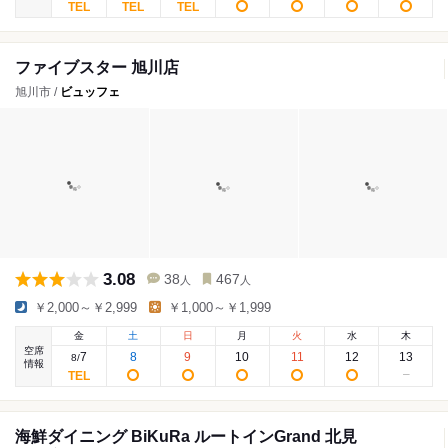
ファイブスター 旭川店
旭川市 /
ビュッフェ
3.08
38
467
人
人
￥2,000～￥2,999
￥1,000～￥1,999
金
土
日
月
火
水
木
空席
7
8
9
10
11
12
13
8
/
情報
海鮮ダイニング BiKuRa ルートインGrand 北見