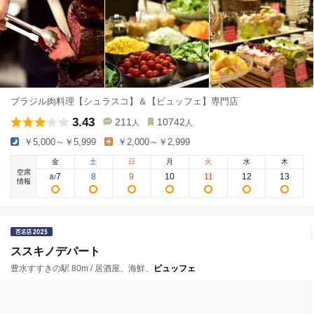
ブラジル肉料理【シュラスコ】＆【ビュッフェ】専門店
3.43
211
10742
人
人
￥5,000～￥5,999
￥2,000～￥2,999
金
土
日
月
火
水
木
空席
7
8
9
10
11
12
13
8
/
情報
ススキノデパート
豊水すすきの駅 80m / 居酒屋、海鮮、
ビュッフェ