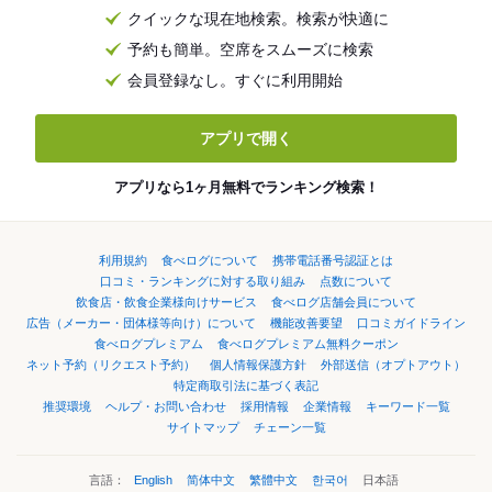
クイックな現在地検索。検索が快適に
予約も簡単。空席をスムーズに検索
会員登録なし。すぐに利用開始
アプリで開く
アプリなら1ヶ月無料でランキング検索！
利用規約
食べログについて
携帯電話番号認証とは
口コミ・ランキングに対する取り組み
点数について
飲食店・飲食企業様向けサービス
食べログ店舗会員について
広告（メーカー・団体様等向け）について
機能改善要望
口コミガイドライン
食べログプレミアム
食べログプレミアム無料クーポン
ネット予約（リクエスト予約）
個人情報保護方針
外部送信（オプトアウト）
特定商取引法に基づく表記
推奨環境
ヘルプ・お問い合わせ
採用情報
企業情報
キーワード一覧
サイトマップ
チェーン一覧
言語：
English
简体中文
繁體中文
한국어
日本語