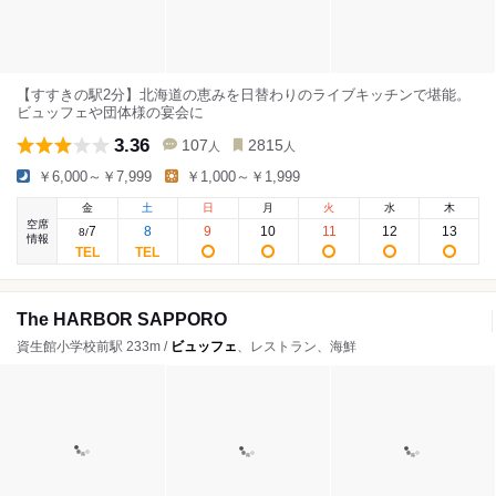
【すすきの駅2分】北海道の恵みを日替わりのライブキッチンで堪能。
ビュッフェや団体様の宴会に
3.36
107
2815
人
人
￥6,000～￥7,999
￥1,000～￥1,999
金
土
日
月
火
水
木
空席
7
8
9
10
11
12
13
8
/
情報
The HARBOR SAPPORO
資生館小学校前駅 233m /
ビュッフェ
、レストラン、海鮮