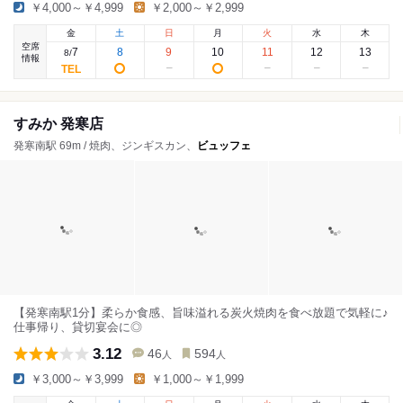
￥4,000～￥4,999
￥2,000～￥2,999
金
土
日
月
火
水
木
空席
7
8
9
10
11
12
13
8
/
情報
すみか 発寒店
発寒南駅 69m / 焼肉、ジンギスカン、
ビュッフェ
【発寒南駅1分】柔らか食感、旨味溢れる炭火焼肉を食べ放題で気軽に♪
仕事帰り、貸切宴会に◎
3.12
46
594
人
人
￥3,000～￥3,999
￥1,000～￥1,999