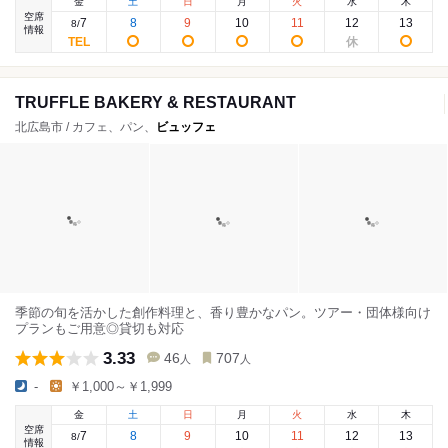
金
土
日
月
火
水
木
空席
7
8
9
10
11
12
13
8
/
情報
TRUFFLE BAKERY & RESTAURANT
北広島市 / カフェ、パン、
ビュッフェ
季節の旬を活かした創作料理と、香り豊かなパン。ツアー・団体様向け
プランもご用意◎貸切も対応
3.33
46
707
人
人
-
￥1,000～￥1,999
金
土
日
月
火
水
木
空席
7
8
9
10
11
12
13
8
/
情報