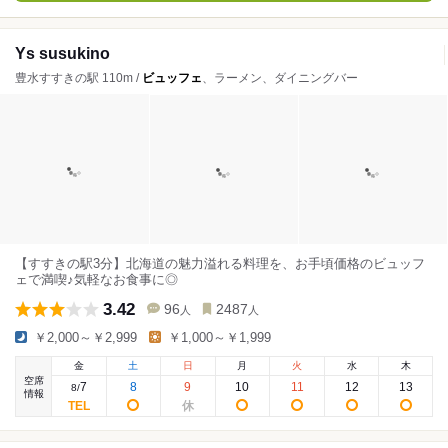
Ys susukino
豊水すすきの駅 110m /
ビュッフェ
、ラーメン、ダイニングバー
【すすきの駅3分】北海道の魅力溢れる料理を、お手頃価格のビュッフ
ェで満喫♪気軽なお食事に◎
3.42
96
2487
人
人
￥2,000～￥2,999
￥1,000～￥1,999
金
土
日
月
火
水
木
空席
7
8
9
10
11
12
13
8
/
情報