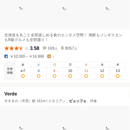
北海道を丸ごと全部楽しめる食のエンタメ空間！ 海鮮もジンギスカン
もB級グルメも全部盛り！
3.58
169
8057
人
人
￥10,000～￥14,999
-
金
土
日
月
火
水
木
空席
7
8
9
10
11
12
13
8
/
情報
Verde
すすきの（市営）駅 161m / イタリアン、
ビュッフェ
、洋食