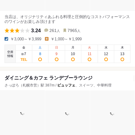
当店は、オリジナリティあふれる料理と圧倒的なコストパフォーマンス
のワインがお楽しみ頂けます
3.24
261
7965
人
人
￥3,000～￥3,999
￥1,000～￥1,999
金
土
日
月
火
水
木
空席
7
8
9
10
11
12
13
8
/
情報
ダイニング＆カフェ ランデブーラウンジ
さっぽろ（札幌市営）駅 387m /
ビュッフェ
、スイーツ、中華料理