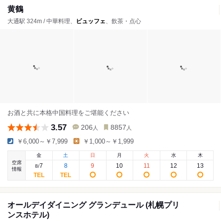
黄鶴
大通駅 324m / 中華料理、
ビュッフェ
、飲茶・点心
お酒と共に本格中国料理をご堪能ください
3.57
206
8857
人
人
￥6,000～￥7,999
￥1,000～￥1,999
金
土
日
月
火
水
木
空席
7
8
9
10
11
12
13
8
/
情報
オールデイダイニング グランデュール (札幌プリ
ンスホテル)