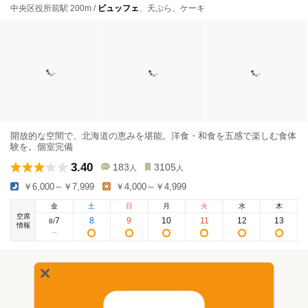
中央区役所前駅 200m /
ビュッフェ
、天ぷら、ケーキ
開放的な空間で、北海道の恵みを堪能。洋食・和食を五感で楽しむ食体
験を。個室完備
3.40
183
3105
人
人
￥6,000～￥7,999
￥4,000～￥4,999
金
土
日
月
火
水
木
空席
7
8
9
10
11
12
13
8
/
情報