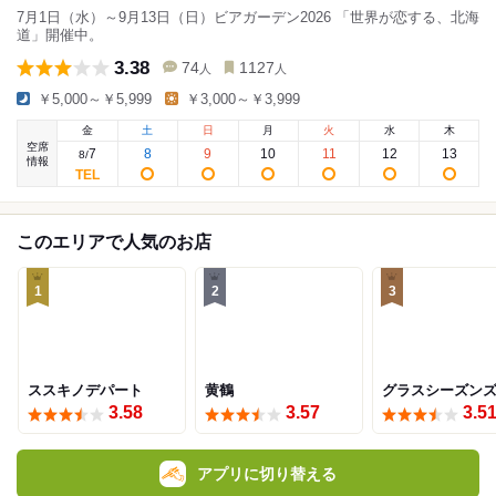
7月1日（水）～9月13日（日）ビアガーデン2026 「世界が恋する、北海
道」開催中。
3.38
74
1127
人
人
￥5,000～￥5,999
￥3,000～￥3,999
金
土
日
月
火
水
木
空席
7
8
9
10
11
12
13
8
/
情報
このエリアで人気のお店
1
2
3
ススキノデパート
黄鶴
グラスシーズン
3.58
3.57
3.5
アプリに切り替える