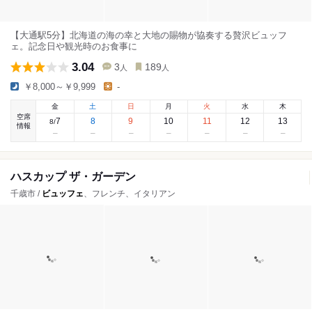
【大通駅5分】北海道の海の幸と大地の賜物が協奏する贅沢ビュッフ
ェ。記念日や観光時のお食事に
3.04
3
189
人
人
￥8,000～￥9,999
-
金
土
日
月
火
水
木
空席
7
8
9
10
11
12
13
8
/
情報
ハスカップ ザ・ガーデン
千歳市 /
ビュッフェ
、フレンチ、イタリアン