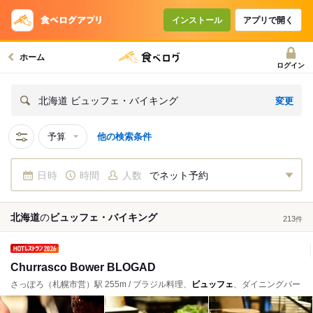
インストール
アプリで開く
ホーム
ログイン
変更
北海道 ビュッフェ・バイキング
予算
他の検索条件
日時
時間
人数
でネット予約
北海道
の
ビュッフェ・バイキング
213
件
Churrasco Bower BLOGAD
さっぽろ（札幌市営）駅 255m / ブラジル料理、
ビュッフェ
、ダイニングバー