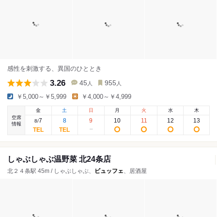
感性を刺激する、異国のひととき
3.26
45
955
人
人
￥5,000～￥5,999
￥4,000～￥4,999
金
土
日
月
火
水
木
空席
7
8
9
10
11
12
13
8
/
情報
しゃぶしゃぶ温野菜 北24条店
北２４条駅 45m / しゃぶしゃぶ、
ビュッフェ
、居酒屋