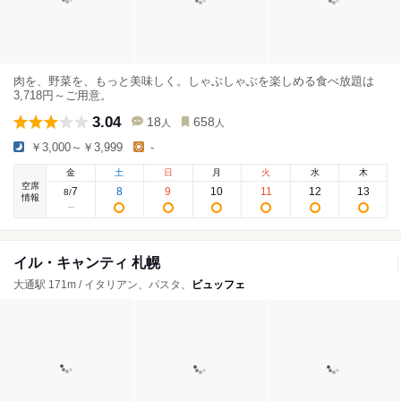
肉を、野菜を、もっと美味しく。しゃぶしゃぶを楽しめる食べ放題は
3,718円～ご用意。
3.04
18
658
人
人
￥3,000～￥3,999
-
金
土
日
月
火
水
木
空席
7
8
9
10
11
12
13
8
/
情報
イル・キャンティ 札幌
大通駅 171m / イタリアン、パスタ、
ビュッフェ