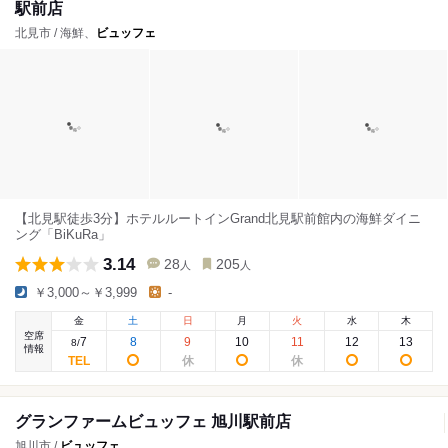
駅前店
北見市 / 海鮮、
ビュッフェ
【北見駅徒歩3分】ホテルルートインGrand北見駅前館内の海鮮ダイニ
ング「BiKuRa」
3.14
28
205
人
人
￥3,000～￥3,999
-
金
土
日
月
火
水
木
空席
7
8
9
10
11
12
13
8
/
情報
グランファームビュッフェ 旭川駅前店
旭川市 /
ビュッフェ