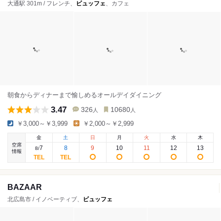
大通駅 301m / フレンチ、
ビュッフェ
、カフェ
朝食からディナーまで愉しめるオールデイダイニング
3.47
326
10680
人
人
￥3,000～￥3,999
￥2,000～￥2,999
金
土
日
月
火
水
木
空席
7
8
9
10
11
12
13
8
/
情報
BAZAAR
北広島市 / イノベーティブ、
ビュッフェ