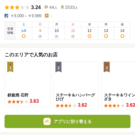
3.24
44
2533
人
人
￥8,000～￥9,999
-
土
日
月
火
水
木
金
空席
8
9
10
11
12
13
14
8
/
情報
このエリアで人気のお店
1
2
3
鉄板焼 石狩
ステーキ＆ハンバーグ
ステーキ＆ワイン
ひげ
ざき
3.63
3.62
3.6
アプリに切り替える