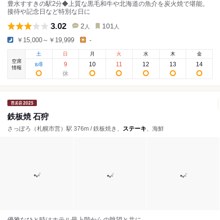
豊水すすきの駅2分◆上質な黒毛和牛や北海道の魚介を炭火焼で堪能。
接待や記念日など特別な日に
3.02
2
101
人
人
￥15,000～￥19,999
-
土
日
月
火
水
木
金
空席
8
9
10
11
12
13
14
8
/
情報
鉄板焼 石狩
さっぽろ（札幌市営）駅 376m / 鉄板焼き、
ステーキ
、海鮮
優雅なひと時はホテル最上階からの眺望と共に