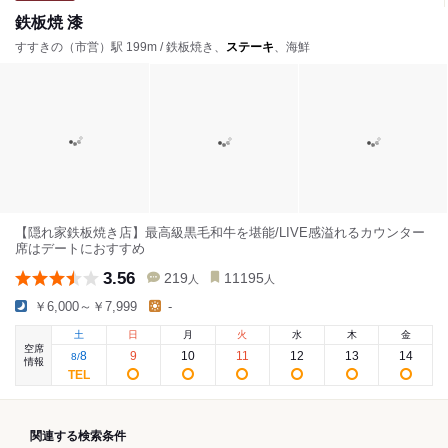
鉄板焼 漆
すすきの（市営）駅 199m / 鉄板焼き、
ステーキ
、海鮮
【隠れ家鉄板焼き店】最高級黒毛和牛を堪能/LIVE感溢れるカウンター
席はデートにおすすめ
3.56
219
11195
人
人
￥6,000～￥7,999
-
土
日
月
火
水
木
金
空席
8
9
10
11
12
13
14
8
/
情報
関連する検索条件