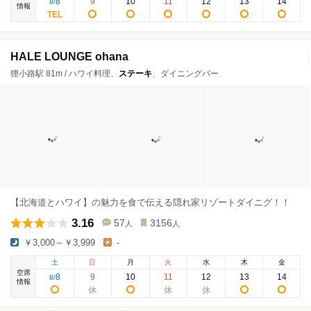
8
9
10
11
12
13
14
8
/
情報
HALE LOUNGE ohana
狸小路駅 81m / ハワイ料理、
ステーキ
、ダイニングバー
【北海道とハワイ】の魅力を食で伝える隠れ家リゾートダイニグ！！
3.16
57
3156
人
人
￥3,000～￥3,999
-
土
日
月
火
水
木
金
空席
8
9
10
11
12
13
14
8
/
情報