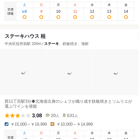
土
日
月
火
水
木
金
空席
8
9
10
11
12
13
14
8
/
情報
ステーキハウス 桂
中央区役所前駅 200m /
ステーキ
、鉄板焼き、海鮮
西11丁目駅3分◆北海道出身のシェフが織り成す鉄板焼きとソムリエが
選ぶワインを堪能
3.08
20
631
人
人
￥15,000～￥19,999
￥10,000～￥14,999
土
日
月
火
水
木
金
空席