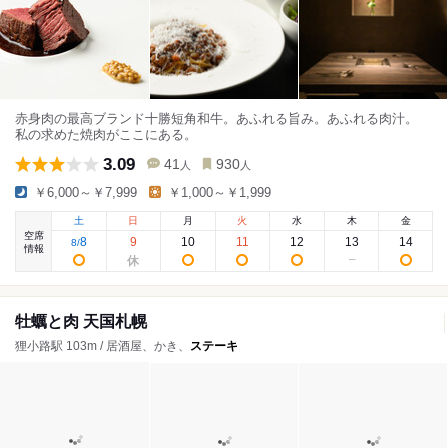
赤身肉の最高ブランド十勝短角和牛。あふれる旨み。あふれる肉汁。
私の求めた焼肉がここにある。
3.09
41
930
人
人
￥6,000～￥7,999
￥1,000～￥1,999
土
日
月
火
水
木
金
空席
8
9
10
11
12
13
14
8
/
情報
牡蠣と肉 天国札幌
狸小路駅 103m / 居酒屋、かき、
ステーキ