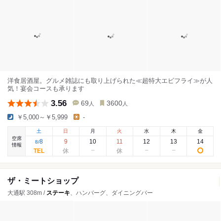
洋食居酒屋。グルメ雑誌にも取り上げられた≪超特大エビフライ≫が人
気！宴会コースも承ります
3.56
69
3600
人
人
￥5,000～￥5,999
-
土
日
月
火
水
木
金
空席
8
9
10
11
12
13
14
8
/
情報
ザ・ミートショップ
大通駅 308m /
ステーキ
、ハンバーグ、ダイニングバー