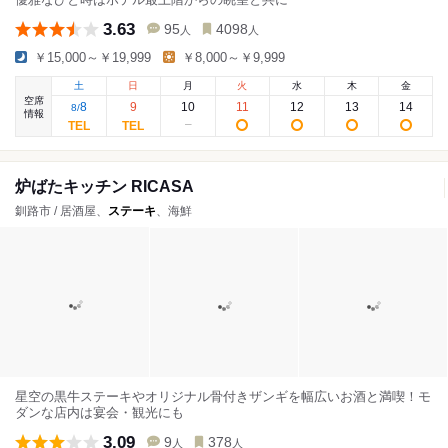
3.63
95
4098
人
人
￥15,000～￥19,999
￥8,000～￥9,999
土
日
月
火
水
木
金
空席
8
9
10
11
12
13
14
8
/
情報
炉ばたキッチン RICASA
釧路市 / 居酒屋、
ステーキ
、海鮮
星空の黒牛ステーキやオリジナル骨付きザンギを幅広いお酒と満喫！モ
ダンな店内は宴会・観光にも
3.09
9
378
人
人