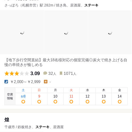
さっぽろ（札幌市営）駅 282m / 焼き鳥、居酒屋、
ステーキ
【地下歩行空間直結】最大18名様対応の個室完備◎炭火で焼き上げる自
慢の串焼きが愉しめる
3.09
32
1071
人
人
￥2,000～￥2,999
-
土
日
月
火
水
木
金
空席
8
9
10
11
12
13
14
8
/
情報
煌
千歳市 / 鉄板焼き、
ステーキ
、居酒屋