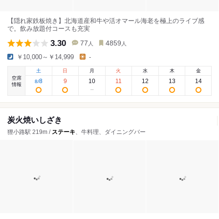
【隠れ家鉄板焼き】北海道産和牛や活オマール海老を極上のライブ感
で。飲み放題付コースも充実
3.30
77
4859
人
人
￥10,000～￥14,999
-
土
日
月
火
水
木
金
空席
8
9
10
11
12
13
14
8
/
情報
炭火焼いしざき
狸小路駅 219m /
ステーキ
、牛料理、ダイニングバー