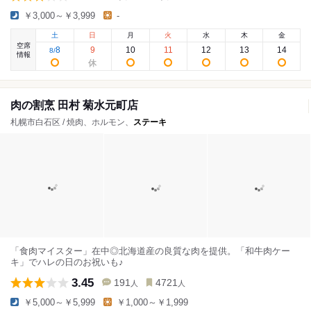
￥3,000～￥3,999
-
土
日
月
火
水
木
金
空席
8
9
10
11
12
13
14
8
/
情報
肉の割烹 田村 菊水元町店
札幌市白石区 / 焼肉、ホルモン、
ステーキ
「食肉マイスター」在中◎北海道産の良質な肉を提供。「和牛肉ケー
キ」でハレの日のお祝いも♪
3.45
191
4721
人
人
￥5,000～￥5,999
￥1,000～￥1,999