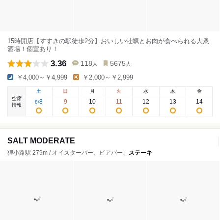
15時開店【すすきの駅徒歩2分】おいしい牡蠣とお肉が食べられる大衆
酒場！個室あり！
3.36
118
5675
人
人
￥4,000～￥4,999
￥2,000～￥2,999
土
日
月
火
水
木
金
空席
8
9
10
11
12
13
14
8
/
情報
SALT MODERATE
狸小路駅 279m / オイスターバー、ビアバー、
ステーキ