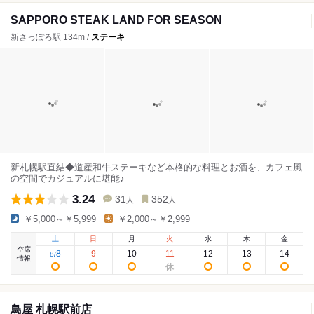
SAPPORO STEAK LAND FOR SEASON
新さっぽろ駅 134m /
ステーキ
新札幌駅直結◆道産和牛ステーキなど本格的な料理とお酒を、カフェ風
の空間でカジュアルに堪能♪
3.24
31
352
人
人
￥5,000～￥5,999
￥2,000～￥2,999
土
日
月
火
水
木
金
空席
8
9
10
11
12
13
14
8
/
情報
鳥屋 札幌駅前店