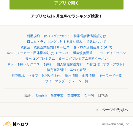
アプリで開く
アプリなら1ヶ月無料でランキング検索！
利用規約
食べログについて
携帯電話番号認証とは
口コミ・ランキングに対する取り組み
点数について
飲食店・飲食企業様向けサービス
食べログ店舗会員について
広告（メーカー・団体様等向け）について
機能改善要望
口コミガイドライン
食べログプレミアム
食べログプレミアム無料クーポン
ネット予約（リクエスト予約）
個人情報保護方針
外部送信（オプトアウト）
特定商取引法に基づく表記
推奨環境
ヘルプ・お問い合わせ
採用情報
企業情報
キーワード一覧
サイトマップ
チェーン一覧
言語：
English
简体中文
繁體中文
한국어
日本語
ページの先頭へ
©Kakaku.com, Inc.