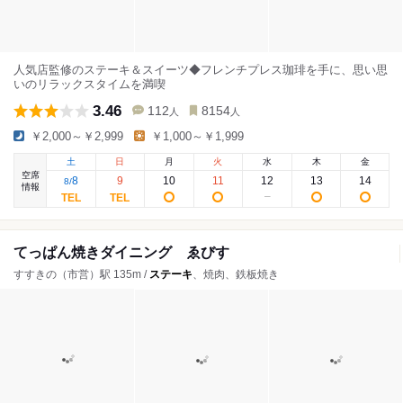
人気店監修のステーキ＆スイーツ◆フレンチプレス珈琲を手に、思い思
いのリラックスタイムを満喫
3.46
112
8154
人
人
￥2,000～￥2,999
￥1,000～￥1,999
土
日
月
火
水
木
金
空席
8
9
10
11
12
13
14
8
/
情報
てっぱん焼きダイニング ゑびす
すすきの（市営）駅 135m /
ステーキ
、焼肉、鉄板焼き