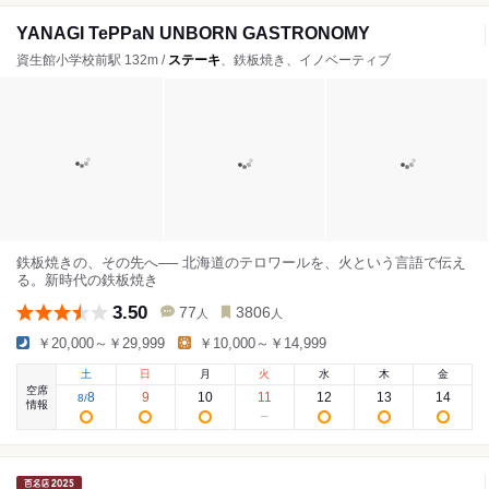
YANAGI TePPaN UNBORN GASTRONOMY
資生館小学校前駅 132m /
ステーキ
、鉄板焼き、イノベーティブ
鉄板焼きの、その先へ── 北海道のテロワールを、火という言語で伝え
る。新時代の鉄板焼き
3.50
77
3806
人
人
￥20,000～￥29,999
￥10,000～￥14,999
土
日
月
火
水
木
金
空席
8
9
10
11
12
13
14
8
/
情報