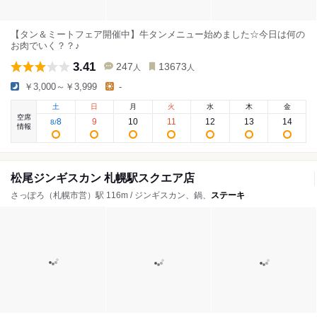
【タン＆ミートフェア開催中】牛タンメニュー始めました☆今日は何の
お肉でいく？？♪
3.41
247
13673
人
人
￥3,000～￥3,999
-
土
日
月
火
水
木
金
空席
8
9
10
11
12
13
14
8
/
情報
松尾ジンギスカン 札幌駅スクエア店
さっぽろ（札幌市営）駅 116m / ジンギスカン、鍋、
ステーキ