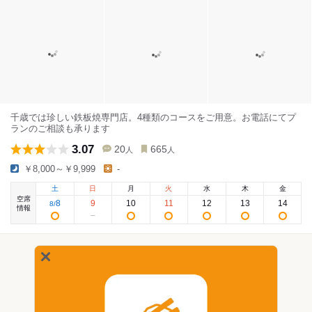
千歳では珍しい鉄板焼専門店。4種類のコースをご用意。お電話にてプ
ランのご相談も承ります
3.07
20
665
人
人
￥8,000～￥9,999
-
土
日
月
火
水
木
金
空席
8
9
10
11
12
13
14
8
/
情報