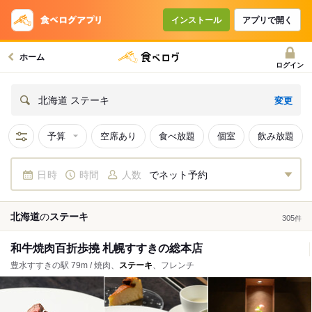
インストール
アプリで開く
ホーム
ログイン
変更
北海道 ステーキ
予算
空席あり
食べ放題
個室
飲み放題
日時
時間
人数
でネット予約
北海道
の
ステーキ
305
件
和牛焼肉百折歩撓 札幌すすきの総本店
豊水すすきの駅 79m / 焼肉、
ステーキ
、フレンチ