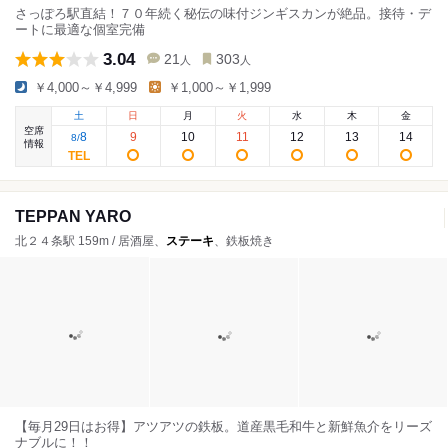
さっぽろ駅直結！７０年続く秘伝の味付ジンギスカンが絶品。接待・デ
ートに最適な個室完備
3.04
21
303
人
人
￥4,000～￥4,999
￥1,000～￥1,999
土
日
月
火
水
木
金
空席
8
9
10
11
12
13
14
8
/
情報
TEPPAN YARO
北２４条駅 159m / 居酒屋、
ステーキ
、鉄板焼き
【毎月29日はお得】アツアツの鉄板。道産黒毛和牛と新鮮魚介をリーズ
ナブルに！！