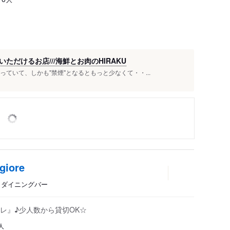
だけるお店///海鮮とお肉のHIRAKU
ていて、しかも"禁煙"となるともっと少なくて・・...
giore
ン、ダイニングバー
レ』♪少人数から貸切OK☆
人