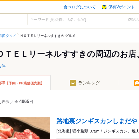
食べログについて
保有Vポイント
目駅 グルメ
ＨＯＴＥＬリーネルすすきの グルメ
ＯＴＥＬリーネルすすきの周辺のお店
条件
標準
ランキング
【予約・PR店舗優先順】
を表示
／
全
4865
件
路地裏ジンギスカンしまだや
[北海道] 狸小路駅 372m / ジンギスカン、焼