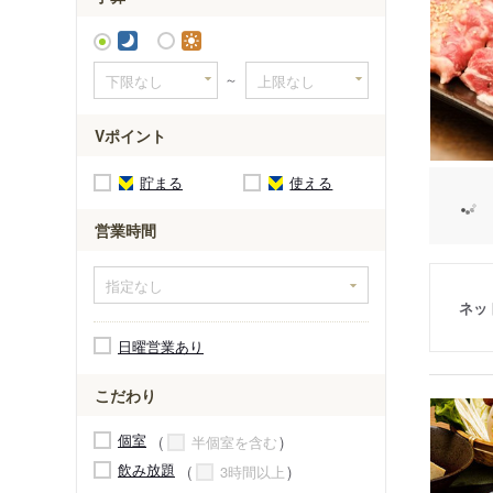
～
Vポイント
貯まる
使える
営業時間
ネッ
日曜営業あり
こだわり
個室
半個室を含む
飲み放題
3時間以上