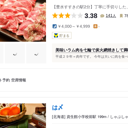
【豊水すすきの駅2分】丁寧に手切りした
3.38
人
141
7
￥4,000～￥4,999
-
貯まる
美味いラム肉を七輪で炭火網焼きして満喫
平成２９年＝肉年です。 今年は大いに肉を食べよ
ト予約
空席情報
は〆
[北海道] 資生館小学校前駅 199m / しゃ