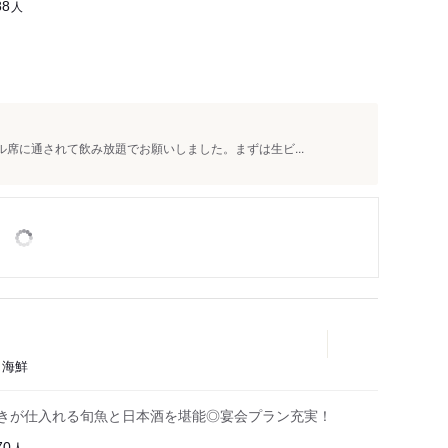
人
88
ル席に通されて飲み放題でお願いしました。まずは生ビ...
、海鮮
利きが仕入れる旬魚と日本酒を堪能◎宴会プラン充実！
人
70