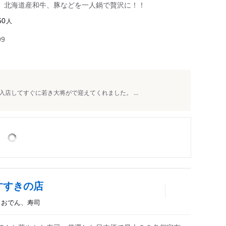
、北海道産和牛、豚などを一人鍋で贅沢に！！
人
50
99
店してすぐに若き大将がで迎えてくれました。 ...
すすきの店
屋、おでん、寿司