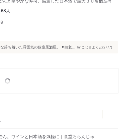
でんと華やかな寿司、厳選した日本酒で最大３０名個室有
人
168
99
落ち着いた雰囲気の個室居酒屋。 ⚫︎白老...
こじまよくと(2777)
by
ル
でん。ワインと日本酒を気軽に｜食堂ろらんじゅ