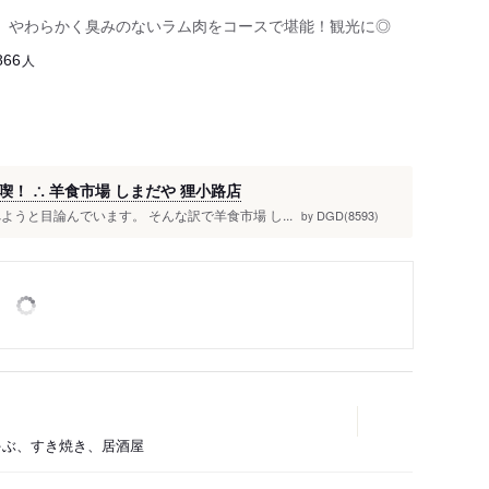
、やわらかく臭みのないラム肉をコースで堪能！観光に◎
人
866
！ ∴ 羊食市場 しまだや 狸小路店
うと目論んでいます。 そんな訳で羊食市場 し...
DGD(8593)
by
ぶしゃぶ、すき焼き、居酒屋