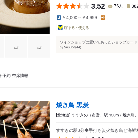
3.52
人
76
38
￥4,000～￥4,999
-
貯まる・使える
ワインショップに置いてあったショップカードを
5460bd(44)
by
ト予約
空席情報
焼き鳥 黒炭
[北海道] すすきの（市営）駅 130m / 焼き
すすきの駅3分◆手打ち炭火焼き鳥と海鮮