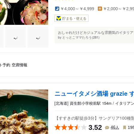
￥4,000～￥4,999
￥2,000～￥2,9
貯まる・使える
おしゃれだけどカジュアルな雰囲気のイタリアン
とっとこママたろう(281)
by
ト予約
空席情報
ニューイタメシ酒場 grazie
[北海道] 資生館小学校前駅 154m / イタリ
【すすきの駅徒歩3分】サングリア100
3.52
人
46
19