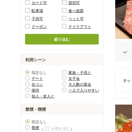
カード可
貸切可
駐車場
食べ放題
子供可
ペット可
クーポン
テイクアウト
絞り込む
利用シーン
指定なし
家族・子供と
デート
女子会
ネッ
合コン
大人数の宴会
接待
一人で入りやすい
知人・友人と
禁煙・喫煙
指定なし
禁煙
分煙を含む