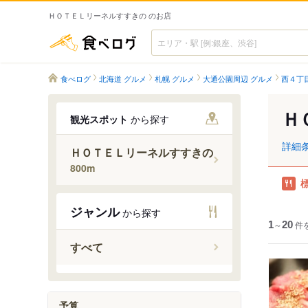
ＨＯＴＥＬリーネルすすきの のお店
食べログ
食べログ
北海道 グルメ
札幌 グルメ
大通公園周辺 グルメ
西４丁
Ｈ
観光スポット
から探す
詳細
ＨＯＴＥＬリーネルすすきの
800m
ジャンル
から探す
1
～
20
件
すべて
予算