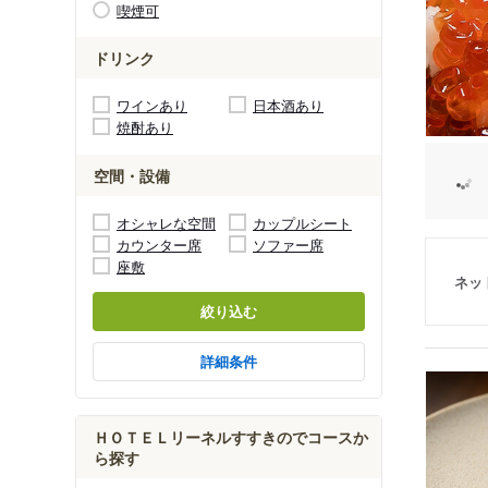
喫煙可
ドリンク
ワインあり
日本酒あり
焼酎あり
空間・設備
オシャレな空間
カップルシート
カウンター席
ソファー席
座敷
ネッ
絞り込む
詳細条件
ＨＯＴＥＬリーネルすすきのでコースか
ら探す