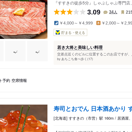
『すすきの徒歩5分』しゃぶしゃぶ専門店
3.09
人
34
21
￥4,000～￥4,999
￥2,000～￥2,9
貯まる・使える
若き大将と美味しい料理
交差点近くのビルに位置するこのお店ですが、入
あちこち食べ歩く(17)
by
ト予約
空席情報
寿司とおでん 日本酒あかり 
[北海道] すすきの（市営）駅 160m / 居酒