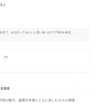
人
21
見て、ぜひ行ってみたいと思い食べログで予約＆来店。...
鳥、居酒屋
料理が魅力。厳選日本酒とともに楽しむ大人の酒場