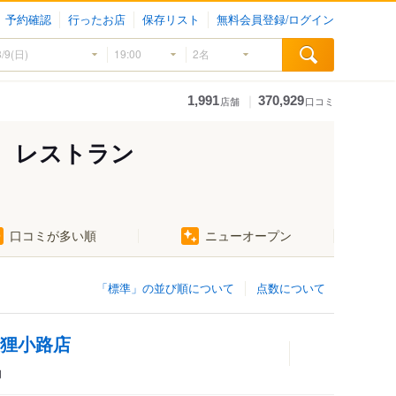
予約確認
行ったお店
保存リスト
無料会員登録/ログイン
｜
1,991
370,929
店舗
口コミ
、レストラン
口コミが多い順
ニューオープン
「標準」の並び順について
点数について
 狸小路店
肉