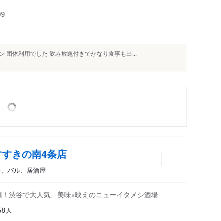
99
 団体利用でした 飲み放題付きでかなり食事も出...
 すすきの南4条店
アン、バル、居酒屋
種類！渋谷で大人気、美味×映えのニューイタメシ酒場
人
58