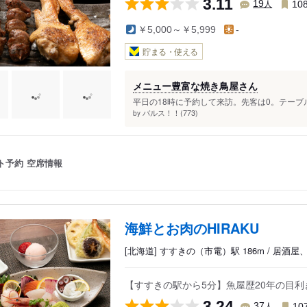
3.11
人
19
10
￥5,000～￥5,999
-
貯まる・使える
メニュー豊富な焼き鳥屋さん
平日の18時に予約して来訪。先客は0。テーブ
バルス！！(773)
by
ト予約
空席情報
海鮮とお肉のHIRAKU
[北海道] すすきの（市電）駅 186m / 居酒屋
【すすきの駅から5分】魚屋歴20年の目
3.24
人
37
10