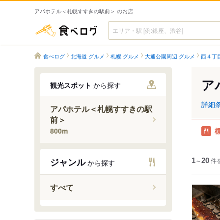
アパホテル＜札幌すすきの駅前＞ のお店
食べログ
食べログ
北海道 グルメ
札幌 グルメ
大通公園周辺 グルメ
西４丁
ア
観光スポット
から探す
詳細
アパホテル＜札幌すすきの駅
前＞
800m
ジャンル
1
～
20
件
から探す
すべて