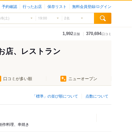
予約確認
行ったお店
保存リスト
無料会員登録/ログイン
｜
1,992
370,694
店舗
口コミ
お店、レストラン
口コミが多い順
ニューオープン
「標準」の並び順について
点数について
屋、創作料理、串焼き