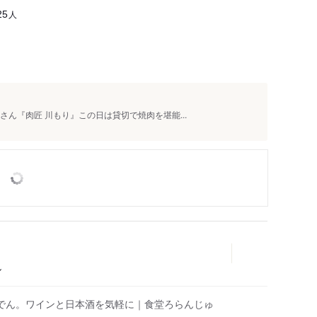
人
25
屋さん『肉匠 川もり』この日は貸切で焼肉を堪能...
ル
でん。ワインと日本酒を気軽に｜食堂ろらんじゅ