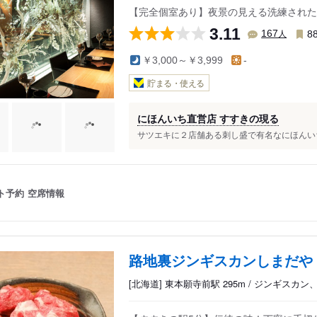
【完全個室あり】夜景の見える洗練された
3.11
人
167
8
￥3,000～￥3,999
-
貯まる・使える
にほんいち直営店 すすきの現る
サツエキに２店舗ある刺し盛で有名なにほんいちの
ト予約
空席情報
路地裏ジンギスカンしまだや
[北海道] 東本願寺前駅 295m / ジンギスカ