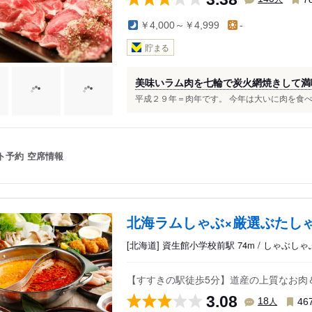
￥4,000～￥4,999
-
貯まる
美味いラム肉を七輪で炭火網焼きして満喫
平成２９年＝肉年です。 今年は大いに肉を食べよ
ト予約
空席情報
北海ラムしゃぶ×厳選ぶたしゃ
[北海道] 資生館小学校前駅 74m / しゃぶし
【すすきの駅徒歩5分】道産の上質なお肉
3.08
人
18
46