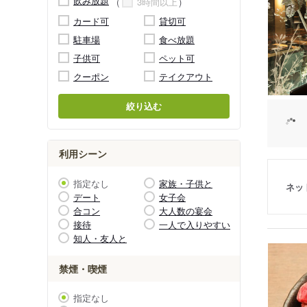
飲み放題
3時間以上
カード可
貸切可
駐車場
食べ放題
子供可
ペット可
クーポン
テイクアウト
絞り込む
利用シーン
指定なし
家族・子供と
ネッ
デート
女子会
合コン
大人数の宴会
接待
一人で入りやすい
知人・友人と
禁煙・喫煙
指定なし