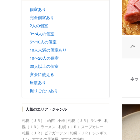
個室あり
完全個室あり
2人の個室
3〜4人の個室
5〜10人の個室
10人未満の個室あり
10〜20人の個室
20人以上の個室
宴会に使える
ネッ
座敷あり
掘りごたつあり
人気のエリア・ジャンル
札幌（ＪＲ）
函館
小樽
札幌（ＪＲ）ランチ
札
幌（ＪＲ）ラーメン
札幌（ＪＲ）スープカレー
札幌（ＪＲ）ビアガーデン
札幌（ＪＲ）ジンギス
カン
すすきの居酒屋
すすきの焼肉