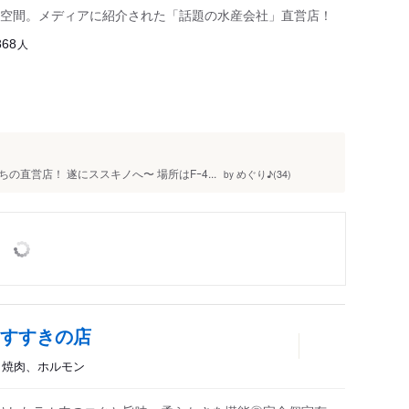
空間。メディアに紹介された「話題の水産会社」直営店！
人
868
直営店！ 遂にススキノへ〜 場所はFｰ4...
めぐり♪(34)
by
 すすきの店
ン、焼肉、ホルモン