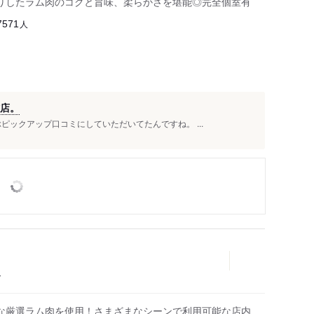
りしたラム肉のコクと旨味、柔らかさを堪能◎完全個室有
人
7571
訪店。
ピックアップ口コミにしていただいてたんですね。 ...
ン
な厳選ラム肉を使用！さまざまなシーンで利用可能な店内