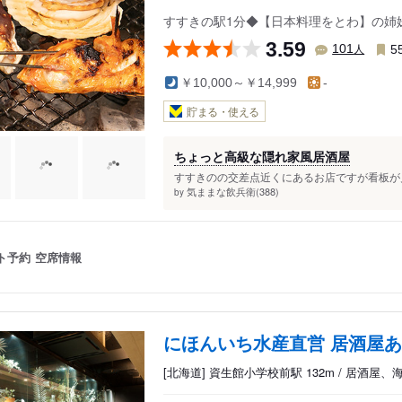
すすきの駅1分◆【日本料理をとわ】の姉
3.59
人
101
5
￥10,000～￥14,999
-
貯まる・使える
ちょっと高級な隠れ家風居酒屋
すすきのの交差点近くにあるお店ですが看板が見
気ままな飲兵衛(388)
by
ト予約
空席情報
にほんいち水産直営 居酒屋あ
[北海道] 資生館小学校前駅 132m / 居酒屋