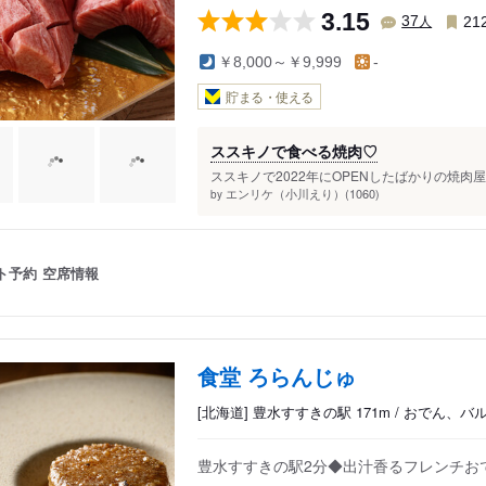
3.15
人
37
21
￥8,000～￥9,999
-
貯まる・使える
ススキノで食べる焼肉♡
ススキノで 2022年にOPENしたばかりの焼肉
エンリケ（小川えり）(1060)
by
ト予約
空席情報
食堂 ろらんじゅ
[北海道] 豊水すすきの駅 171m / おでん、バ
豊水すすきの駅2分◆出汁香るフレンチお