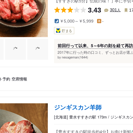
【すすきの駅5分】伝統の味！丁寧に手切
3.43
人
301
1
￥5,000～￥5,999
-
貯まる
前回行って以来、5～6年の刻を経て再
2017年に行った時の口コミ、ずっとお店が選ぶ
nesageman(1644)
by
ト予約
空席情報
ジンギスカン羊師
[北海道] 豊水すすきの駅 173m / ジンギスカ
【豊水すすきの駅徒歩約4分】お肉は新鮮