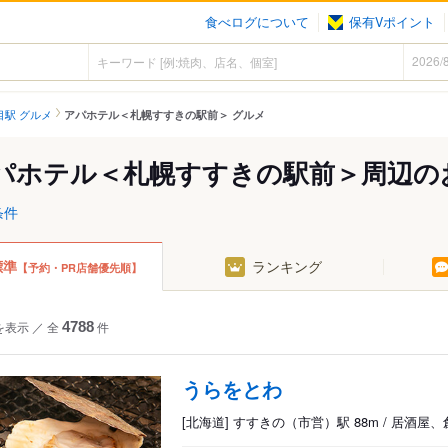
食べログについて
保有Vポイント
目駅 グルメ
アパホテル＜札幌すすきの駅前＞ グルメ
パホテル＜札幌すすきの駅前＞周辺の
条件
標準
ランキング
【予約・PR店舗優先順】
を表示
／
全
4788
件
うらをとわ
[北海道] すすきの（市営）駅 88m / 居酒