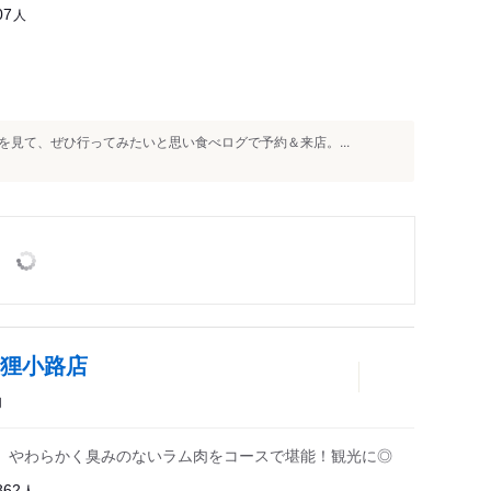
人
07
見て、ぜひ行ってみたいと思い食べログで予約＆来店。...
 狸小路店
肉
、やわらかく臭みのないラム肉をコースで堪能！観光に◎
人
862