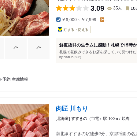
3.09
人
35
10
￥6,000～￥7,999
-
貯まる・使える
鮮度抜群の生ラムに感動！札幌で15時
札幌で昼飲みできるお店を探していて見つけた「
risai05(622)
by
ト予約
空席情報
肉匠 川もり
[北海道] すすきの（市電）駅 100m / 焼肉
南北線すすきの駅徒歩2分、京都祇園の名