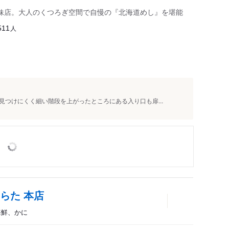
妹店。大人のくつろぎ空間で自慢の『北海道めし』を堪能
人
511
つけにくく細い階段を上がったところにある入り口も扉...
らた 本店
、海鮮、かに