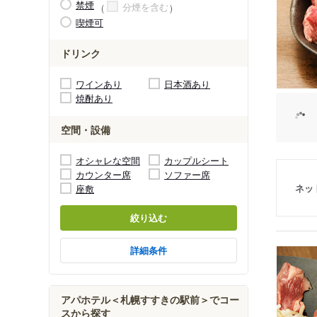
禁煙
分煙を含む
喫煙可
ドリンク
ワインあり
日本酒あり
焼酎あり
空間・設備
オシャレな空間
カップルシート
カウンター席
ソファー席
ネッ
座敷
絞り込む
詳細条件
アパホテル＜札幌すすきの駅前＞でコー
スから探す