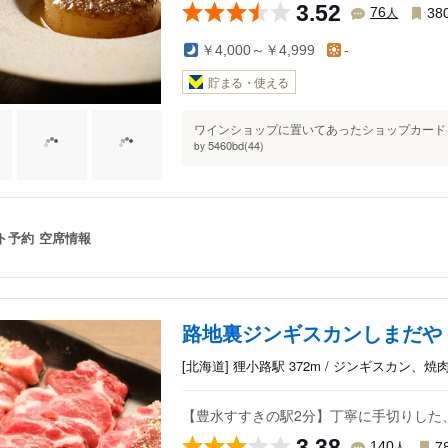
3.52
人
76
38
￥4,000～￥4,999
-
貯まる・使える
ワインショップに置いてあったショップカードを
5460bd(44)
by
ト予約
空席情報
路地裏ジンギスカンしまだや
[北海道] 狸小路駅 372m / ジンギスカン、焼
【豊水すすきの駅2分】丁寧に手切りした
3.38
人
140
7