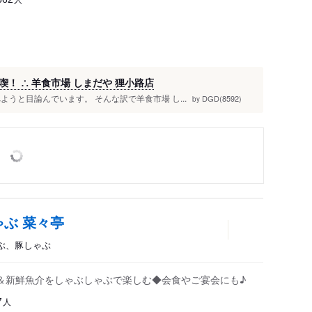
！ ∴ 羊食市場 しまだや 狸小路店
うと目論んでいます。 そんな訳で羊食市場 し...
DGD(8592)
by
ぶ 菜々亭
ゃぶ、豚しゃぶ
＆新鮮魚介をしゃぶしゃぶで楽しむ◆会食やご宴会にも♪
人
7