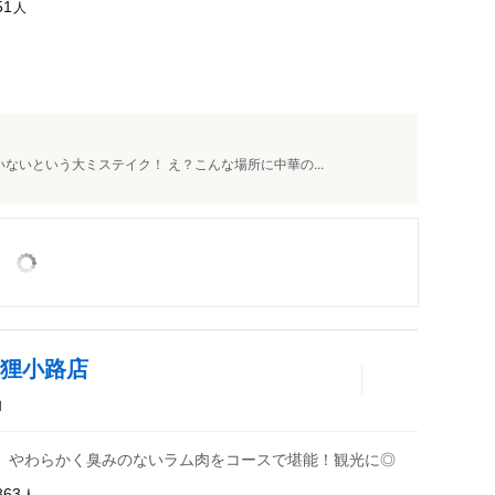
人
51
ないという大ミステイク！ え？こんな場所に中華の...
 狸小路店
肉
、やわらかく臭みのないラム肉をコースで堪能！観光に◎
人
863