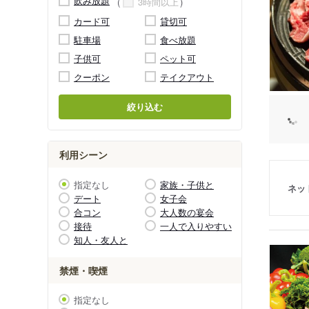
飲み放題
3時間以上
カード可
貸切可
駐車場
食べ放題
子供可
ペット可
クーポン
テイクアウト
絞り込む
利用シーン
指定なし
家族・子供と
ネッ
デート
女子会
合コン
大人数の宴会
接待
一人で入りやすい
知人・友人と
禁煙・喫煙
指定なし