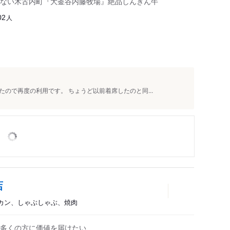
ない木古内町『大釜谷内藤牧場』絶品しんきん牛
人
02
ので再度の利用です。 ちょうど以前着席したのと同...
店
ギスカン、しゃぶしゃぶ、焼肉
多くの方に価値を届けたい