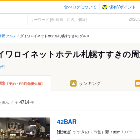
食べログについて
保有Vポイント
目駅 グルメ
ダイワロイネットホテル札幌すすきの グルメ
イワロイネットホテル札幌すすきの周
条件
標準
ランキング
【予約・PR店舗優先順】
を表示
／
全
4714
件
42BAR
[北海道] すすきの（市営）駅 183m / バー