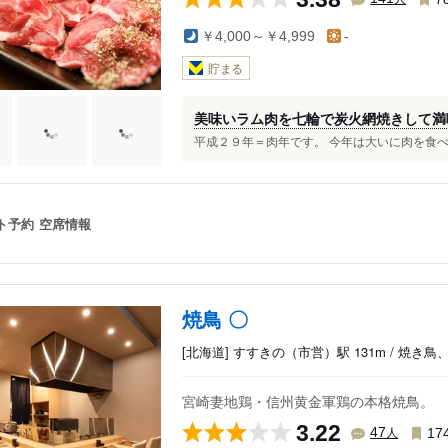
￥4,000～￥4,999
-
貯まる
美味いラム肉を七輪で炭火網焼きして満喫
平成２９年＝肉年です。 今年は大いに肉を食べよ
ト予約
空席情報
焼鳥 〇
[北海道] すすきの（市営）駅 131m / 焼き
宮崎妻地鶏・信州黄金軍鶏の本格焼鳥。
3.22
人
47
17