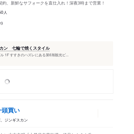
契約、新鮮なサフォークを直仕入れ！深夜3時まで営業！
人
60
99
カン 七輪で焼くスタイル
ル 1F すすきのハズレにある第6旭観光ビ...
一頭買い
酒屋、ジンギスカン