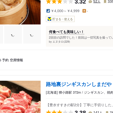
3.32
人
52
33
￥4,000～￥4,999
-
貯まる・使える
何食べても美味しい！
2回目の訪問でした！前回は一切写真を撮ってい
エヌタロ(229)
by
ト予約
空席情報
路地裏ジンギスカンしまだや
[北海道] 狸小路駅 372m / ジンギスカン、焼
【豊水すすきの駅2分】丁寧に手切りした
3.38
人
141
7