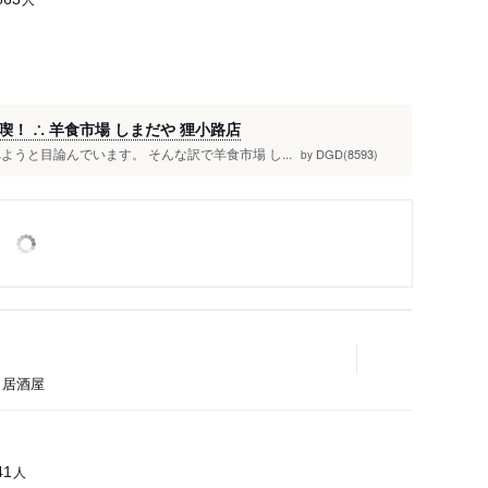
！ ∴ 羊食市場 しまだや 狸小路店
うと目論んでいます。 そんな訳で羊食市場 し...
DGD(8593)
by
鳥、居酒屋
人
41