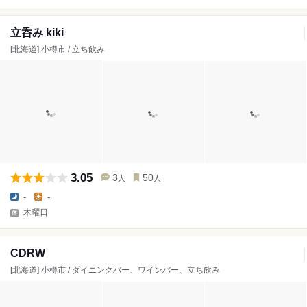
立呑み kiki
[北海道] 小樽市 / 立ち飲み
3.05
3
50
人
人
-
-
木曜日
CDRW
[北海道] 小樽市 / ダイニングバー、ワインバー、立ち飲み