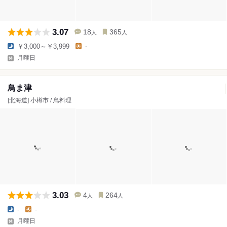
3.07
18
365
人
人
￥3,000～￥3,999
-
月曜日
鳥ま津
[北海道] 小樽市 / 鳥料理
3.03
4
264
人
人
-
-
月曜日