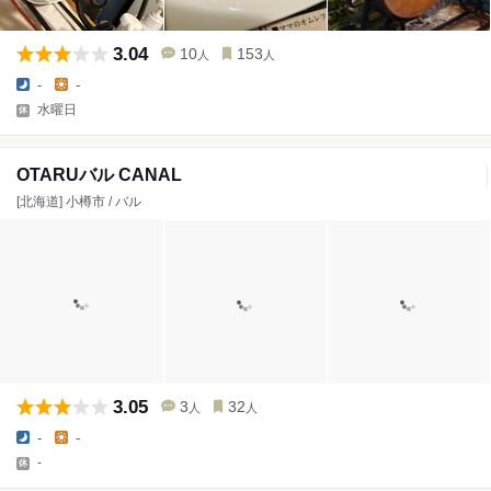
3.04
10
153
人
人
-
-
水曜日
OTARUバル CANAL
[北海道] 小樽市 / バル
3.05
3
32
人
人
-
-
-