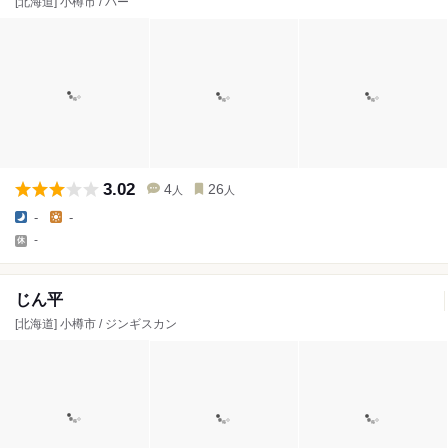
[北海道] 小樽市 / バー
3.02
4
26
人
人
-
-
-
じん平
[北海道] 小樽市 / ジンギスカン