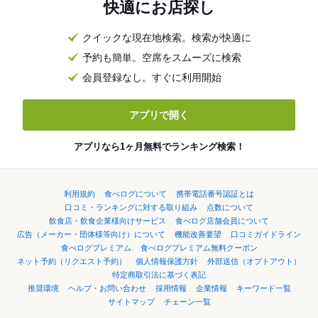
快適にお店探し
クイックな現在地検索。検索が快適に
予約も簡単。空席をスムーズに検索
会員登録なし。すぐに利用開始
アプリで開く
アプリなら1ヶ月無料でランキング検索！
利用規約
食べログについて
携帯電話番号認証とは
口コミ・ランキングに対する取り組み
点数について
飲食店・飲食企業様向けサービス
食べログ店舗会員について
広告（メーカー・団体様等向け）について
機能改善要望
口コミガイドライン
食べログプレミアム
食べログプレミアム無料クーポン
ネット予約（リクエスト予約）
個人情報保護方針
外部送信（オプトアウト）
特定商取引法に基づく表記
推奨環境
ヘルプ・お問い合わせ
採用情報
企業情報
キーワード一覧
サイトマップ
チェーン一覧