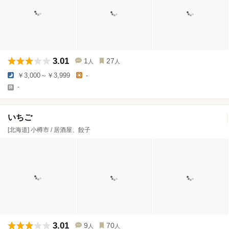
3.01
1
27
人
人
￥3,000～￥3,999
-
-
いちご
[北海道] 小樽市 / 居酒屋、餃子
3.01
9
70
人
人