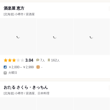
酒楽屋 恵方
[北海道] 小樽市 / 居酒屋
3.04
7
162
人
人
￥2,000～￥2,999
-
火曜日
おたる さくら・きっちん
[北海道] 小樽市 / 居酒屋、日本料理