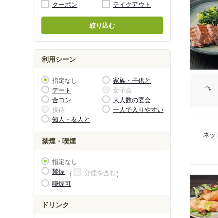
クーポン
テイクアウト
絞り込む
利用シーン
指定なし
家族・子供と
デート
女子会
合コン
大人数の宴会
接待
一人で入りやすい
知人・友人と
ネッ
禁煙・喫煙
指定なし
禁煙
分煙を含む
喫煙可
ドリンク