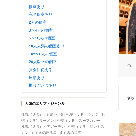
個室あり
完全個室あり
2人の個室
3〜4人の個室
5〜10人の個室
10人未満の個室あり
10〜20人の個室
20人以上の個室
宴会に使える
座敷あり
掘りごたつあり
ネッ
人気のエリア・ジャンル
札幌（ＪＲ）
函館
小樽
札幌（ＪＲ）ランチ
札
幌（ＪＲ）ラーメン
札幌（ＪＲ）スープカレー
札幌（ＪＲ）ビアガーデン
札幌（ＪＲ）ジンギス
カン
すすきの居酒屋
すすきの焼肉