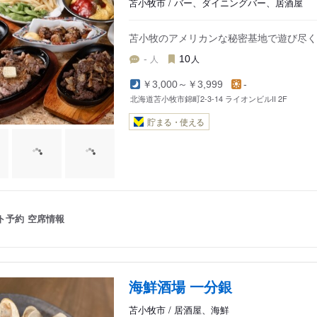
苫小牧市 / バー、ダイニングバー、居酒屋
苫小牧のアメリカンな秘密基地で遊び尽く
人
人
-
10
￥3,000～￥3,999
-
北海道苫小牧市錦町2-3-14 ライオンビルII 2F
貯まる・使える
ト予約
空席情報
海鮮酒場 一分銀
苫小牧市 / 居酒屋、海鮮