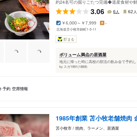
約24名可の掘りごたつ完備◆道産食材や
3.06
人
6
62
￥6,000～￥7,999
-
北海道苫小牧市錦町1-5-11
貯まる
ボリューム満点の居酒屋
地元に帰った時に高校の部活の飲み会で予約しま
スガ1991(1869)
by
ト予約
空席情報
1985年創業 苫小牧老舗焼肉 
苫小牧市 / 焼肉、ラーメン、居酒屋