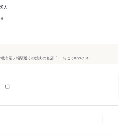
人
20
99
小牧市沼ノ端駅近くの焼肉の名店「...
こう0724(101)
by