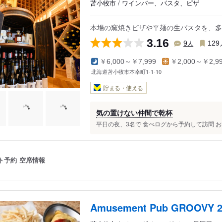
苫小牧市 / ワインバー、パスタ、ピザ
本場の窯焼きピザや平麺の生パスタを、多
3.16
人
9
129
￥6,000～￥7,999
￥2,000～￥2,9
北海道苫小牧市本幸町1-1-10
貯まる・使える
気の置けない仲間で乾杯
平日の夜、3名で 食べログから予約して訪問 お
ト予約
空席情報
Amusement Pub GROOVY 