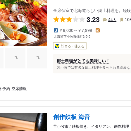
ウトナイ南
全席個室で北海道らしい郷土料理を。経験
永福町
3.23
王子町
人
44
10
￥6,000～￥7,999
-
北海道苫小牧市錦町2-5-5
貯まる・使える
郷土料理がとても美味しい！
苫小牧では有名な郷土料理を食べられる高級なお
ト予約
空席情報
創作鉄板 海音
苫小牧市 / 鉄板焼き、イタリアン、創作料理