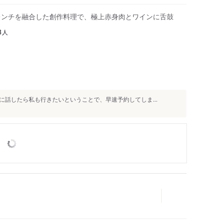
レンチを融合した創作料理で、極上赤身肉とワインに舌鼓
人
8
話したら私も行きたいということで、早速予約してしま...