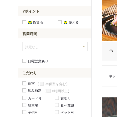
Vポイント
貯まる
使える
営業時間
日曜営業あり
こだわり
ネッ
個室
半個室を含む
飲み放題
3時間以上
カード可
貸切可
駐車場
食べ放題
子供可
ペット可