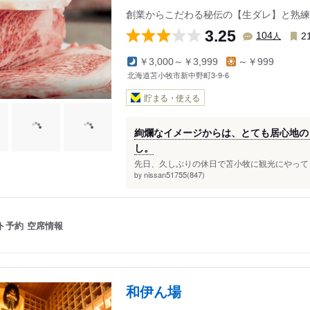
創業からこだわる秘伝の【生ダレ】と熟練
3.25
人
104
2
￥3,000～￥3,999
～￥999
北海道苫小牧市新中野町3-9-6
貯まる・使える
絢爛なイメージからは、とても居心地の
し。
先日、久しぶりの休日で苫小牧に観光にやってき
nissan51755(847)
by
ト予約
空席情報
和伊ん場