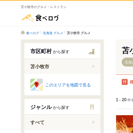
苫小牧市のグルメ・レストラン
食べログ
食べログ
北海道 グルメ
苫小牧市 グルメ
苫
市区町村
から探す
北海
苫小牧市
このエリアを地図で見る
青葉町
1
～
20
件
明野新町
ジャンル
から探す
明野元町
あけぼの
すべて
旭町