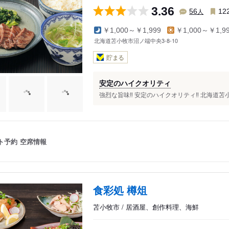
3.36
人
56
12
￥1,000～￥1,999
￥1,000～￥1,9
北海道苫小牧市沼ノ端中央3-8-10
貯まる
安定のハイクオリティ
強烈な旨味‼️ 安定のハイクオリティ‼️ 北海道苫
ト予約
空席情報
食彩処 樽俎
苫小牧市 / 居酒屋、創作料理、海鮮