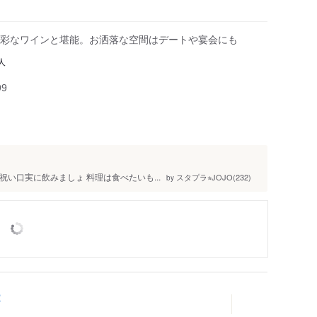
彩なワインと堪能。お洒落な空間はデートや宴会にも
人
99
祝い口実に飲みましょ 料理は食べたいも...
スタプラ⭐︎JOJO(232)
by
2