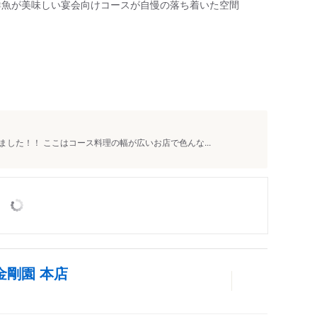
鮮魚が美味しい宴会向けコースが自慢の落ち着いた空間
人
した！！ ここはコース料理の幅が広いお店で色んな...
金剛園 本店