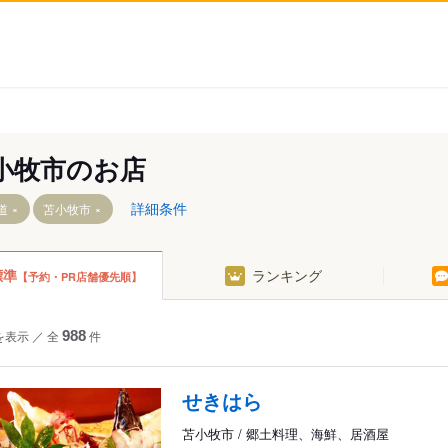
小牧市のお店
詳細条件
道
苫小牧市
標準
ランキング
【予約・PR店舗優先順】
糸井
大町
を表示
／
全
988
件
入船町
音羽町
植苗
表町
せきはら
町
有珠の沢町
ウトナイ北
苫小牧市 / 郷土料理、海鮮、居酒屋