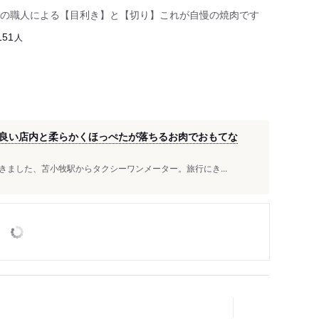
の職人による【目利き】と【切り】これが自慢の焼肉です
人
151
良い店内と柔らかくほっぺたが落ちるお肉でおもてな
ました、苫小牧駅からタクシーワンメーター。旅行にき...