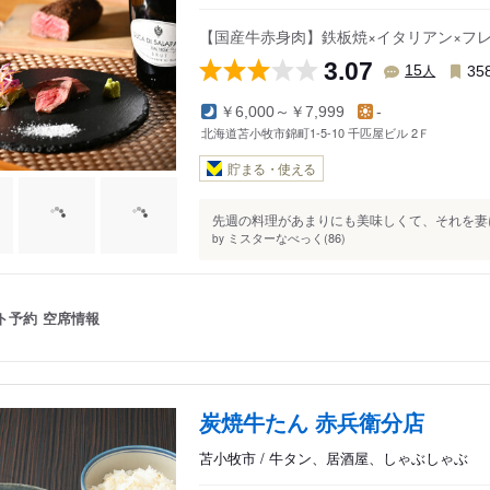
【国産牛赤身肉】鉄板焼×イタリアン×フ
3.07
人
15
35
￥6,000～￥7,999
-
北海道苫小牧市錦町1-5-10 千匹屋ビル 2Ｆ
貯まる・使える
先週の料理があまりにも美味しくて、それを妻に
ミスターなべっく(86)
by
ト予約
空席情報
炭焼牛たん 赤兵衛分店
苫小牧市 / 牛タン、居酒屋、しゃぶしゃぶ