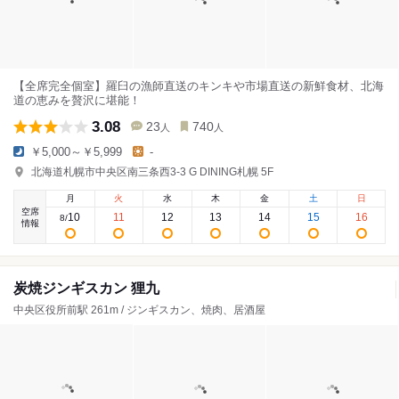
【全席完全個室】羅臼の漁師直送のキンキや市場直送の新鮮食材、北海
道の恵みを贅沢に堪能！
3.08
23
740
人
人
￥5,000～￥5,999
-
北海道札幌市中央区南三条西3-3 G DINING札幌 5F
月
火
水
木
金
土
日
空席
10
11
12
13
14
15
16
8
/
情報
炭焼ジンギスカン 狸九
中央区役所前駅 261m / ジンギスカン、焼肉、居酒屋