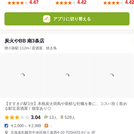
4.47
4.42
4.4
アプリに切り替える
炭火やBB 南3条店
狸小路駅 112m / 居酒屋、焼き鳥
【すすきの駅1分】本格炭火焼鳥や新鮮な牡蠣を肴に、コスパ良く飲め
る駅近居酒屋！個室あり◎
3.04
13
528
人
人
￥2,000～￥2,999
-
北海道札幌市中央区南三条西4-20 TOSHO3.4ビル 3F