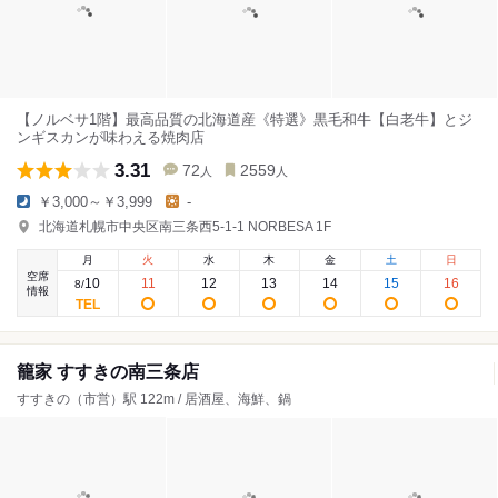
【ノルベサ1階】最高品質の北海道産《特選》黒毛和牛【白老牛】とジ
ンギスカンが味わえる焼肉店
3.31
72
2559
人
人
￥3,000～￥3,999
-
北海道札幌市中央区南三条西5-1-1 NORBESA 1F
月
火
水
木
金
土
日
空席
10
11
12
13
14
15
16
8
/
情報
籠家 すすきの南三条店
すすきの（市営）駅 122m / 居酒屋、海鮮、鍋