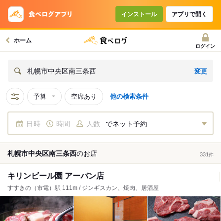
インストール
アプリで開く
ホーム
ログイン
変更
札幌市中央区南三条西
予算
空席あり
他の検索条件
日時
時間
人数
でネット予約
札幌市中央区南三条西
の
お店
331
件
キリンビール園 アーバン店
すすきの（市電）駅 111m / ジンギスカン、焼肉、居酒屋