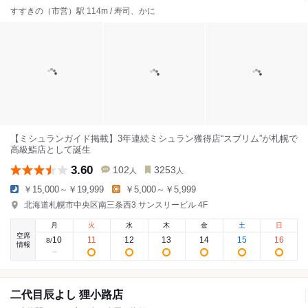
すすきの（市営）駅 114m / 寿司、かに
【ミシュランガイド掲載】3年連続ミシュラン獲得店“スブリム”が札幌で
高級鮨店として誕生
3.60
102
3253
人
人
￥15,000～￥19,999
￥5,000～￥5,999
北海道札幌市中央区南三条西3 サンスリービル 4F
月
火
水
木
金
土
日
空席
10
11
12
13
14
15
16
8
/
情報
二代目辰よし 狸小路店