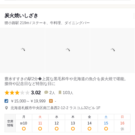
炭火焼いしざき
狸小路駅 219m / ステーキ、牛料理、ダイニングバー
豊水すすきの駅2分◆上質な黒毛和牛や北海道の魚介を炭火焼で堪能。
接待や記念日など特別な日に
3.02
2
103
人
人
￥15,000～￥19,999
-
北海道札幌市中央区南三条西2-12-2 ラスコム32ビル 1F
月
火
水
木
金
土
日
空席
10
11
12
13
14
15
16
8
/
情報