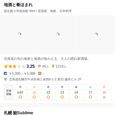
地酒と肴ほまれ
資生館小学校前駅 98m / 居酒屋、海鮮、日本料理
北海道の旬の食材と地酒が味わえる、大人の隠れ家酒場。
3.25
45
1216
人
人
￥5,000～￥5,999
-
北海道札幌市中央区南三条西6-1-2 第32 藤井ビル 2F
月
火
水
木
金
土
日
空席
10
11
12
13
14
15
16
8
/
情報
札幌 鮨Sublime