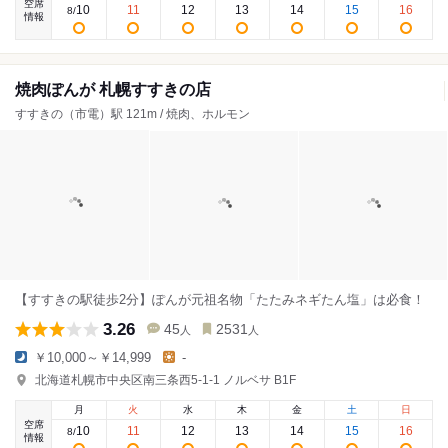
空席
10
11
12
13
14
15
16
8
/
情報
焼肉ぽんが 札幌すすきの店
すすきの（市電）駅 121m / 焼肉、ホルモン
【すすきの駅徒歩2分】ぽんが元祖名物「たたみネギたん塩」は必食！
3.26
45
2531
人
人
￥10,000～￥14,999
-
北海道札幌市中央区南三条西5-1-1 ノルベサ B1F
月
火
水
木
金
土
日
空席
10
11
12
13
14
15
16
8
/
情報