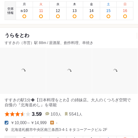
月
火
水
木
金
土
日
空席
10
11
12
13
14
15
16
8
/
情報
うらをとわ
すすきの（市営）駅 88m / 居酒屋、創作料理、串焼き
すすきの駅1分◆【日本料理をとわ】の姉妹店。大人のくつろぎ空間で
自慢の『北海道めし』を堪能
3.59
103
5541
人
人
￥10,000～￥14,999
-
北海道札幌市中央区南三条西3-4-1 キタコーアークビル 2F