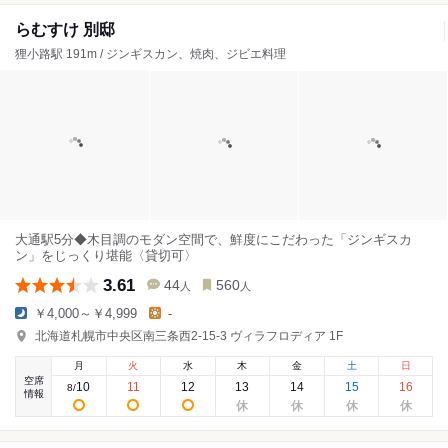
らむすけ 別邸
狸小路駅 191m / ジンギスカン、焼肉、ジビエ料理
大通駅5分◆木目調のモダン空間で、鮮度にこだわった「ジンギスカ
ン」をじっくり堪能〈貸切可〉
3.61
44
560
人
人
￥4,000～￥4,999
-
北海道札幌市中央区南三条西2-15-3 ヴィラフロディア 1F
月
火
水
木
金
土
日
空席
10
11
12
13
14
15
16
8
/
情報