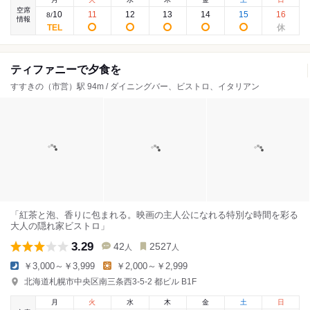
空席
10
11
12
13
14
15
16
8
/
情報
ティファニーで夕食を
すすきの（市営）駅 94m / ダイニングバー、ビストロ、イタリアン
「紅茶と泡、香りに包まれる。映画の主人公になれる特別な時間を彩る
大人の隠れ家ビストロ」
3.29
42
2527
人
人
￥3,000～￥3,999
￥2,000～￥2,999
北海道札幌市中央区南三条西3-5-2 都ビル B1F
月
火
水
木
金
土
日