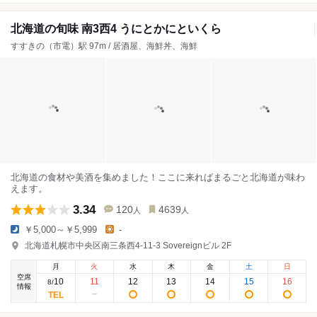
北海道の旬味 南3西4 うにとかにといくら
すすきの（市電）駅 97m / 居酒屋、海鮮丼、海鮮
北海道の食材や美酒を集めました！ここに来ればまるごと北海道が味わ
えます。
3.34
120
4639
人
人
￥5,000～￥5,999
-
北海道札幌市中央区南三条西4-11-3 Sovereignビル 2F
月
火
水
木
金
土
日
空席
10
11
12
13
14
15
16
8
/
情報