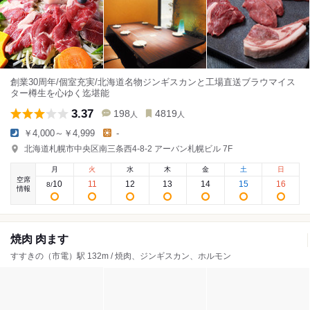
創業30周年/個室充実/北海道名物ジンギスカンと工場直送ブラウマイス
ター樽生を心ゆく迄堪能
3.37
198
4819
人
人
￥4,000～￥4,999
-
北海道札幌市中央区南三条西4-8-2 アーバン札幌ビル 7F
月
火
水
木
金
土
日
空席
10
11
12
13
14
15
16
8
/
情報
焼肉 肉ます
すすきの（市電）駅 132m / 焼肉、ジンギスカン、ホルモン