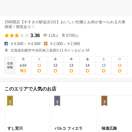
15時開店【すすきの駅徒歩2分】おいしい牡蠣とお肉が食べられる大衆
酒場！個室あり！
3.36
118
5700
人
人
￥4,000～￥4,999
￥2,000～￥2,999
北海道札幌市中央区南三条西3-11 Nメッセビル 5F
月
火
水
木
金
土
日
空席
10
11
12
13
14
15
16
8
/
情報
1
残
このエリアで人気のお店
1
2
3
すし宮川
パルコ フィエラ
味道広路