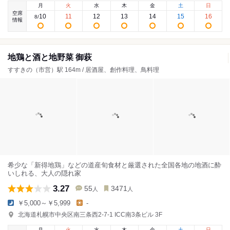
月
火
水
木
金
土
日
空席
10
11
12
13
14
15
16
8
/
情報
地鶏と酒と地野菜 御萩
すすきの（市営）駅 164m / 居酒屋、創作料理、鳥料理
希少な「新得地鶏」などの道産旬食材と厳選された全国各地の地酒に酔
いしれる、大人の隠れ家
3.27
55
3471
人
人
￥5,000～￥5,999
-
北海道札幌市中央区南三条西2-7-1 ICC南3条ビル 3F
月
火
水
木
金
土
日