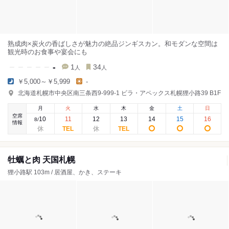
熟成肉×炭火の香ばしさが魅力の絶品ジンギスカン。和モダンな空間は
観光時のお食事や宴会にも
-
1
34
人
人
￥5,000～￥5,999
-
北海道札幌市中央区南三条西9-999-1 ビラ・アペックス札幌狸小路39 B1F
月
火
水
木
金
土
日
空席
10
11
12
13
14
15
16
8
/
情報
牡蠣と肉 天国札幌
狸小路駅 103m / 居酒屋、かき、ステーキ