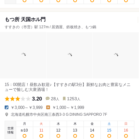
もつ所 天国ホル門
すすきの（市営）駅 127m / 居酒屋、鉄板焼き、もつ鍋
15：00開店！昼飲み歓迎♪【すすきの駅3分】新鮮なお肉と豊富なメニ
ューで愉しむ大衆酒場！
3.20
28
1253
人
人
￥3,000～￥3,999
￥1,000～￥1,999
北海道札幌市中央区南三条西3-3 G DINING SAPPORO 7F
月
火
水
木
金
土
日
空席
10
11
12
13
14
15
16
8
/
情報