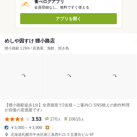
食べログアプリ
会員登録なし。無料ですぐ使える
アプリを開く
めしや因すけ 狸小路店
狸小路駅 129m / 居酒屋、海鮮、焼き鳥
【狸小路駅徒歩1分】全席個室で2名様～ご案内◎ SNS映えの創作料理
が自慢の居酒屋です♪
3.53
270
10615
人
人
￥3,000～￥3,999
-
北海道札幌市中央区南三条西4-21-3 五番街ビル 6F