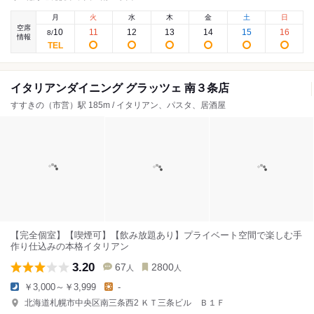
月
火
水
木
金
土
日
空席
10
11
12
13
14
15
16
8
/
情報
イタリアンダイニング グラッツェ 南３条店
すすきの（市営）駅 185m / イタリアン、パスタ、居酒屋
【完全個室】【喫煙可】【飲み放題あり】プライベート空間で楽しむ手
作り仕込みの本格イタリアン
3.20
67
2800
人
人
￥3,000～￥3,999
-
北海道札幌市中央区南三条西2 ＫＴ三条ビル Ｂ１Ｆ