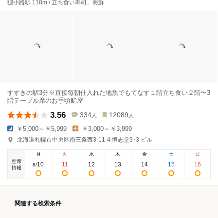
狸小路駅 118m / 立ち食い寿司、海鮮
すすきの駅3分※直接毎朝仕入れた地魚でもてなす１階立ち食い２階〜3
階テーブル席のお手頃鮨屋
3.56
334
12089
人
人
￥5,000～￥5,999
￥3,000～￥3,999
北海道札幌市中央区南三条西3-11-4 恒志堂3･3 ビル
月
火
水
木
金
土
日
空席
10
11
12
13
14
15
16
8
/
情報
関連する検索条件