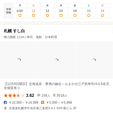
月
火
水
木
金
土
日
空席
10
11
12
13
14
15
16
8
/
情報
札幌 すし白
狸小路駅 112m / 寿司、海鮮、日本料理
【12月8日開店】北海道産・豊洲の融合～おまかせ江戸前寿司/4.6.8名完
全個室有り
3.62
156
3518
人
人
￥10,000～￥14,999
￥5,000～￥5,999
北海道札幌市中央区南三条西3-4-2 S3中屋ビル 3F