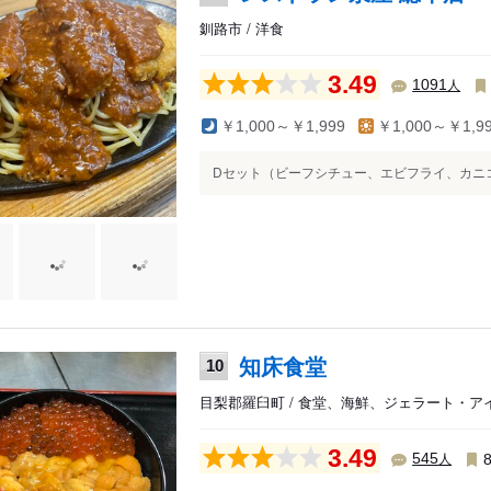
釧路市 / 洋食
3.49
人
1091
￥1,000～￥1,999
￥1,000～￥1,9
Dセット（ビーフシチュー、エビフライ、カニコ
知床食堂
10
目梨郡羅臼町 / 食堂、海鮮、ジェラート・ア
3.49
人
545