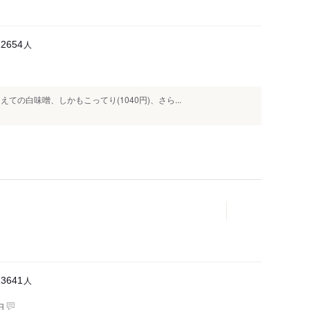
人
12654
の白味噌、しかもこってり(1040円)、さら...
人
13641
日