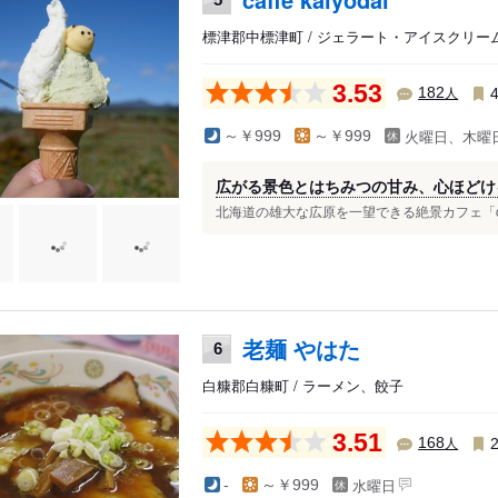
標津郡中標津町 / ジェラート・アイスクリー
3.53
人
182
火曜日、木曜
～￥999
～￥999
広がる景色とはちみつの甘み、心ほどけ
北海道の雄大な広原を一望できる絶景カフェ「caffe
老麺 やはた
6
白糠郡白糠町 / ラーメン、餃子
3.51
人
168
水曜日
-
～￥999