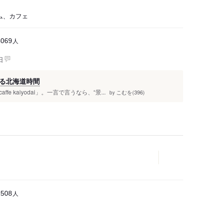
ム、カフェ
人
4069
日
る北海道時間
 kaiyodai」。一言で言うなら、“景...
こむを(396)
by
人
2508