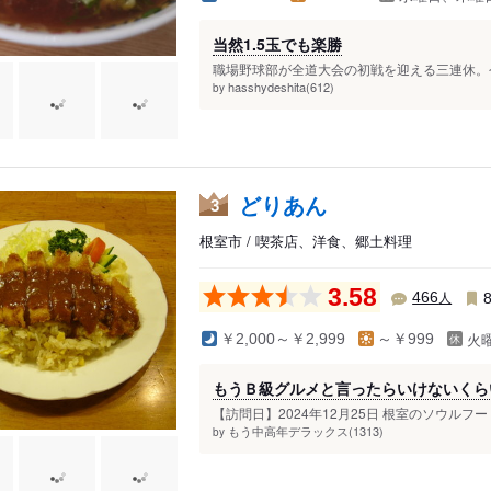
当然1.5玉でも楽勝
職場野球部が全道大会の初戦を迎える三連休。今
hasshydeshita(612)
by
どりあん
3
根室市 / 喫茶店、洋食、郷土料理
3.58
人
466
火
￥2,000～￥2,999
～￥999
もうＢ級グルメと言ったらいけないくら
【訪問日】2024年12月25日 根室のソウルフ
もう中高年デラックス(1313)
by