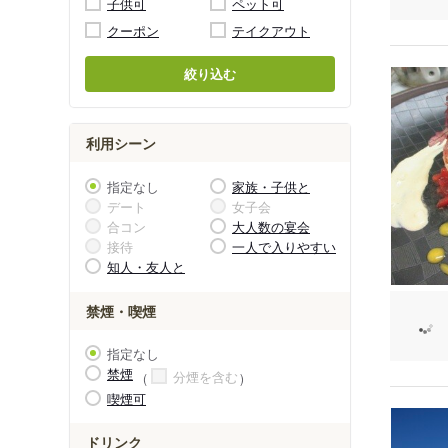
子供可
ペット可
クーポン
テイクアウト
絞り込む
利用シーン
指定なし
家族・子供と
デート
女子会
合コン
大人数の宴会
接待
一人で入りやすい
知人・友人と
禁煙・喫煙
指定なし
禁煙
分煙を含む
喫煙可
ドリンク