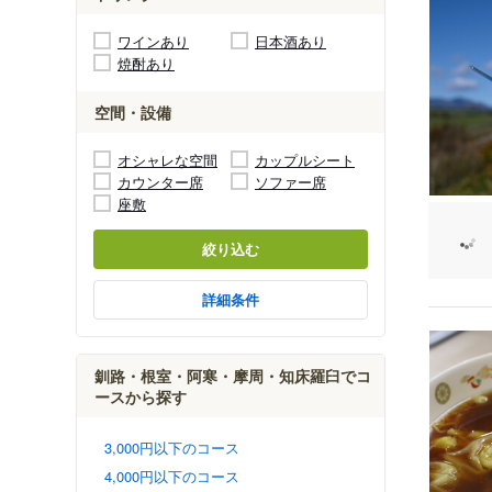
ワインあり
日本酒あり
焼酎あり
空間・設備
オシャレな空間
カップルシート
カウンター席
ソファー席
座敷
絞り込む
詳細条件
釧路・根室・阿寒・摩周・知床羅臼でコ
ースから探す
3,000円以下のコース
4,000円以下のコース