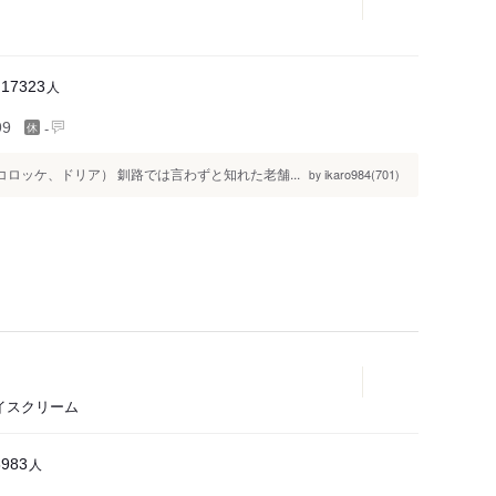
人
17323
-
99
ロッケ、ドリア） 釧路では言わずと知れた老舗...
ikaro984(701)
by
イスクリーム
人
8983