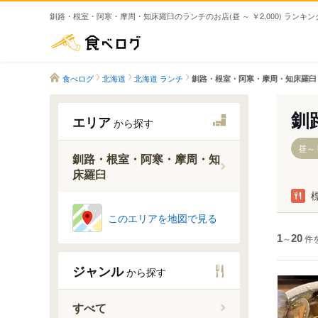
釧路・根室・阿寒・摩周・知床羅臼のランチのお店(昼 ～ ￥2,000) ランキン
食べログ
食べログ
北海道
北海道 ランチ
釧路・根室・阿寒・摩周・知床羅臼
釧
エリア
から探す
昼～￥
釧路・根室・阿寒・摩周・知
床羅臼
釧路
このエリアを地図で見る
釧路湿原
1
～
20
件
根室・霧
ジャンル
知床半島
から探す
すべて