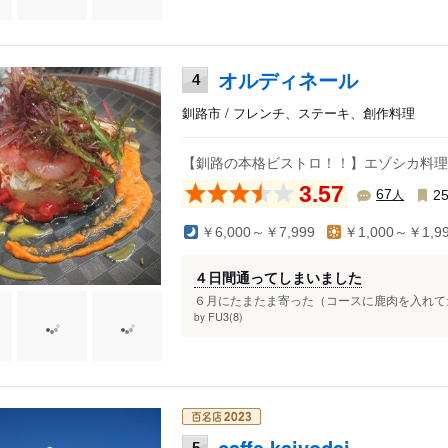
オルディネール
4
釧路市 / フレンチ、ステーキ、創作料理
【釧路の本格ビストロ！！】エゾシカ料理
3.57
人
67
2
￥6,000～￥7,999
￥1,000～￥1,9
４日間通ってしまいました
６月にたまたま寄った（コースに鹿肉を入れて量
FU3(8)
by
caffe kaiyodai
5