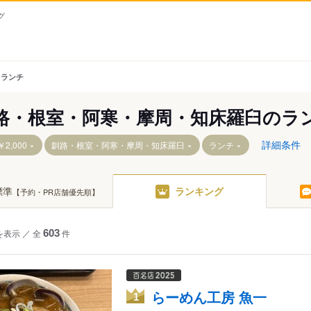
グ
 ランチ
路・根室・阿寒・摩周・知床羅臼のラ
詳細条件
2,000
釧路・根室・阿寒・摩周・知床羅臼
ランチ
標準
ランキング
【予約・PR店舗優先順】
・阿寒・摩周湖周辺
を表示
／
全
603
件
多布周辺
羅臼・野付半島・根釧台地周辺
らーめん工房 魚一
1