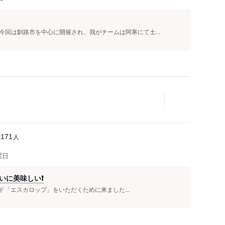
回は釧路市を中心に開催され、我がチームは阿寒にて土...
人
8171
曜日
いに美味しい❗
ード「エスカロップ」をいただくために来ました...