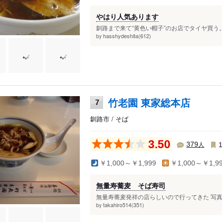
やはり人気あります
釧路まで来て“黄色い帽子”のお店でタイヤ買う
hasshydeshita(612)
by
竹老園 東家総本店
7
釧路市 / そば
3.50
人
379
￥1,000～￥1,999
￥1,000～￥1,9
無量寿蕎麦 そば寿司
無量寿蕎麦発祥の店らしいので行ってきた 写真
takahiro514(351)
by