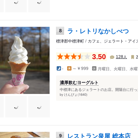
ラ・レトリなかしべつ
8
標津郡中標津町 / カフェ、ジェラート・ア
3.50
人
128
月曜日、火曜日、水曜
-
～￥999
濃厚飲むヨーグルト
中標津にあるジェラートのお店。開陽台に行った
けんぴょ(1640)
by
レストラン泉屋 総本店
9