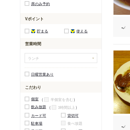
席のみ予約
Vポイント
貯まる
使える
営業時間
日曜営業あり
こだわり
個室
半個室を含む
飲み放題
3時間以上
カード可
貸切可
駐車場
食べ放題