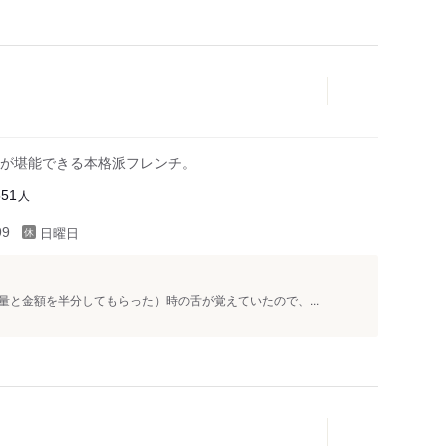
が堪能できる本格派フレンチ。
人
551
日曜日
99
と金額を半分してもらった）時の舌が覚えていたので、...