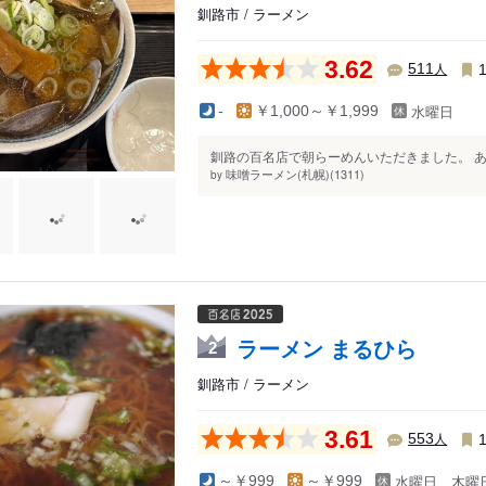
釧路市 / ラーメン
3.62
人
511
水曜日
-
￥1,000～￥1,999
釧路の百名店で朝らーめんいただきました。 あえて
味噌ラーメン(札幌)(1311)
by
ラーメン まるひら
2
釧路市 / ラーメン
3.61
人
553
水曜日、木曜
～￥999
～￥999