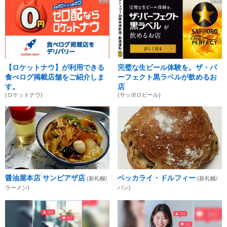
【ロケットナウ】が利用できる
完璧な生ビール体験を。ザ・パ
食べログ掲載店舗をご紹介しま
ーフェクト黒ラベルが飲めるお
す。
店
(ロケットナウ)
(サッポロビール)
醤油屋本店 サンピアザ店
ベッカライ・ドルフィー
(新札幌/
(新札幌/
ラーメン)
パン)