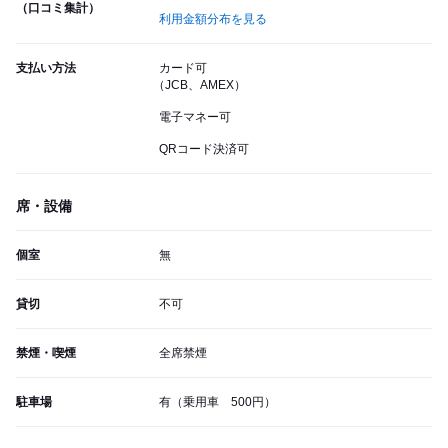
（口コミ集計）
利用金額分布を見る
支払い方法
カード可
（JCB、AMEX）
電子マネー可
QRコード決済可
席・設備
個室
無
貸切
不可
禁煙・喫煙
全席禁煙
駐車場
有（乗用車 500円）