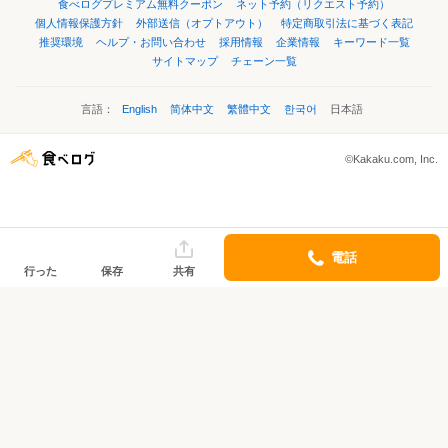
食べログプレミアム無料クーポン
ネット予約（リクエスト予約）
個人情報保護方針
外部送信（オプトアウト）
特定商取引法に基づく表記
推奨環境
ヘルプ・お問い合わせ
採用情報
企業情報
キーワード一覧
サイトマップ
チェーン一覧
言語：
English
简体中文
繁體中文
한국어
日本語
©Kakaku.com, Inc.
電話
行った
保存
共有