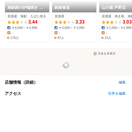
港釧路の炉端焼き 虎
釧路食堂
山の猿 芦野店
や
居酒屋、海鮮、ろばた焼き
居酒屋
居酒屋、焼き鳥、海
3.44
3.33
3.03
￥4,000～￥4,999
￥3,000～￥3,999
￥2,000～￥2,999
Dinner:
Dinner:
Dinner:
-
-
-
Lunch:
Lunch:
Lunch:
179人
87人
23人
広告を非表示
店舗情報（詳細）
編集
アクセス
住所を編集