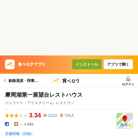
インストール
アプリで開く
釧路湿原・阿寒・摩周湖周辺グルメへ
ログイン
摩周湖第一展望台レストハウス
ジェラート・アイスクリーム､ レストラン
3.34
113
人
734
人
-
～￥999
店舗情報（詳細）