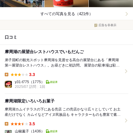
すべての写真を見る（421件）
広告を非表示
口コミ
摩周湖の展望台レストハウスでいもだんご
弟子屈町の観光スポット摩周湖を見渡せる高台の展望台にある「摩周湖
第一展望台レストハウス」。お昼どきに初訪問。 展望台の駐車場は駐車
料が500円かかる(川湯の方にある硫黄山の...
3.3
Lunch:
y31-t775
（1775）
2025/07 訪問
1回
摩周湖限定いろいろお菓子
摩周湖カムイテラスの下にある売店 この売店かなり広々としていて お土
産だけでなく カムイなどアイヌ民族品も キャラクターものも豊富で素晴
らしい お店の入り口には ...
3.5
Lunch:
山椒薫子
（1436）