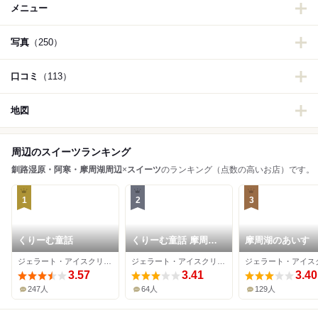
メニュー
写真
（250）
口コミ
（113）
地図
周辺のスイーツランキング
釧路湿原・阿寒・摩周湖周辺
×
スイーツ
のランキング（点数の高いお店）です。
1
2
3
くりーむ童話
くりーむ童話 摩周温
摩周湖のあいす
泉 道の駅店
ジェラート・アイスクリーム
ジェラート・アイスクリーム
3.57
3.41
3.40
247人
64人
129人