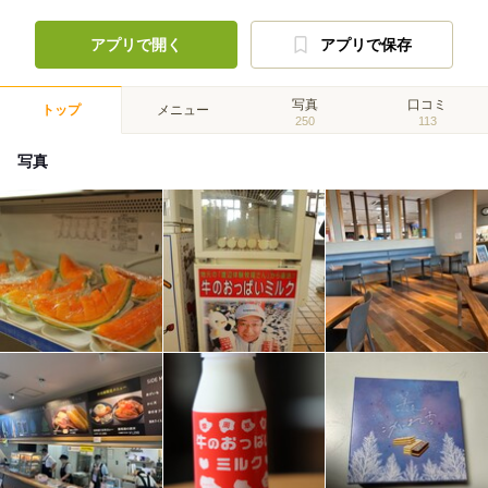
アプリで開く
アプリで保存
写真
口コミ
トップ
メニュー
250
113
写真