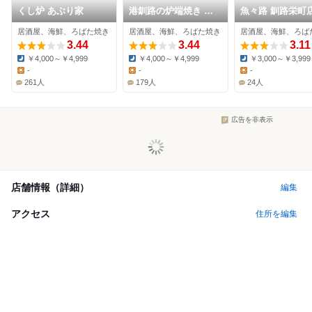
くし炉 あぶり家
港釧路の炉端焼き 虎
魚々路 釧路栄町
や
居酒屋、海鮮、ろばた焼き
居酒屋、海鮮、ろばた焼き
居酒屋、海鮮、ろば
3.44
3.44
3.11
￥4,000～￥4,999
￥4,000～￥4,999
￥3,000～￥3,999
Dinner:
Dinner:
Dinner:
-
-
-
Lunch:
Lunch:
Lunch:
261人
179人
24人
広告を非表示
店舗情報（詳細）
編集
アクセス
住所を編集