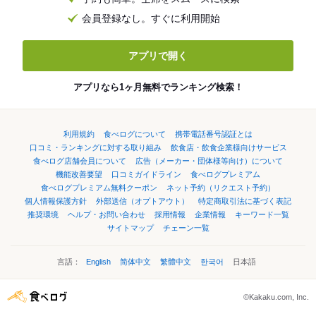
会員登録なし。すぐに利用開始
アプリで開く
アプリなら1ヶ月無料でランキング検索！
利用規約
食べログについて
携帯電話番号認証とは
口コミ・ランキングに対する取り組み
飲食店・飲食企業様向けサービス
食べログ店舗会員について
広告（メーカー・団体様等向け）について
機能改善要望
口コミガイドライン
食べログプレミアム
食べログプレミアム無料クーポン
ネット予約（リクエスト予約）
個人情報保護方針
外部送信（オプトアウト）
特定商取引法に基づく表記
推奨環境
ヘルプ・お問い合わせ
採用情報
企業情報
キーワード一覧
サイトマップ
チェーン一覧
言語：
English
简体中文
繁體中文
한국어
日本語
©Kakaku.com, Inc.