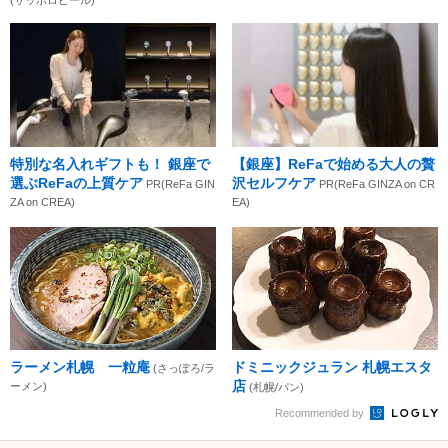
特別な名入れギフトも！ 銀座で
【銀座】ReFaで始める大人の贅
選ぶReFaの上質ケア
沢セルフケア
PR(ReFa GIN
PR(ReFa GINZA on CR
ZA on CREA)
EA)
ラーメン札幌 一粒庵
ドミニックジュラン 札幌エスタ
(さっぽろ/ラ
店
ーメン)
(札幌/パン)
Recommended by