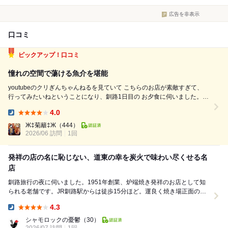
広告を非表示
口コミ
ピックアップ！口コミ
憧れの空間で蕩ける魚介を堪能
youtubeのクリぎんちゃんねるを見ていて こちらのお店が素敵すぎて、
行ってみたいねということになり、釧路1日目の お夕食に伺いました。
本当はチェックインして荷物を置いてから伺いたかったのですが、飛行機
4.0
の遅延で直接大荷物で行くことに… 遅れたものの快く迎えてくださいま
Dinner:
した。 店内は...
Ж‡菊籬‡Ж
（444）
2026/06 訪問
1回
発祥の店の名に恥じない、道東の幸を炭火で味わい尽くせる名
店
釧路旅行の夜に伺いました。1951年創業、炉端焼き発祥のお店として知
られる老舗です。JR釧路駅からは徒歩15分ほど。運良く焼き場正面の席
に案内して頂きましたが、焼き手はなんと90歳...
4.3
Dinner:
シャモロックの憂鬱
（30）