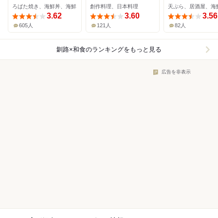
ろばた焼き、海鮮丼、海鮮
創作料理、日本料理
天ぷら、居酒屋、海
3.62
3.60
3.56
605人
121人
82人
釧路×和食
のランキングをもっと見る
広告を非表示