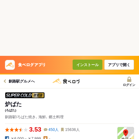
インストール
アプリで開く
釧路駅グルメへ
ログイン
スーパードライ SUPER COLD認定店
炉ばた
(ろばた)
釧路駅/ろばた焼き､ 海鮮､ 郷土料理
3.53
450
人
15636
人
￥6,000～￥7,999
-