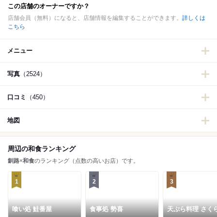
この店舗のオーナーですか？
店舗会員（無料）になると、店舗情報を編集することができます。
詳しくは
こちら
メニュー
写真
（2524）
口コミ
（450）
地図
周辺の和食ランキング
釧路
×
和食
のランキング（点数の高いお店）です。
1
2
3
喰い処 鮭番屋
食事処 勢喜
天ぷら料理 さく