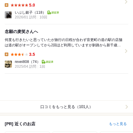
温玉ぶっかけうどん いつものように美味...
5.0
Lunch:
いぶし銀子
（118）
2026/01 訪問
10回
念願の麦笑さんへ
何度も行きたいと思っていたが旅行の日程が合わず音更町の道の駅の店舗
は道の駅がオープンしてから2回ほど利用していますが釧路から新千歳空
港への帰り道でちょうど寄ることが出来ました。入り...
3.5
Lunch:
revei808
（74）
2025/04 訪問
1回
口コミをもっと見る（101人）
[PR] 近くのお店
もっと見る