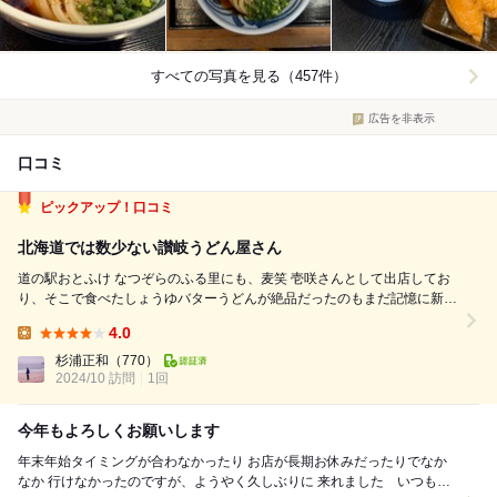
すべての写真を見る（457件）
広告を非表示
口コミ
ピックアップ！口コミ
北海道では数少ない讃岐うどん屋さん
道の駅おとふけ なつぞらのふる里にも、麦笑 壱咲さんとして出店してお
り、そこで食べたしょうゆバターうどんが絶品だったのもまだ記憶に新し
い孤独のオヤジ。 今日は本拠地の利別へ。ドリカムの｢晴れたらいいね｣
4.0
の歌詞の礎になっている地でもある。 11時30分頃到着すると、すでに満
Lunch:
席、待ちあり。 ...
杉浦正和
（770）
2024/10 訪問
1回
今年もよろしくお願いします
年末年始タイミングが合わなかったり お店が長期お休みだったりでなか
なか 行けなかったのですが、ようやく久しぶりに 来れました いつもの