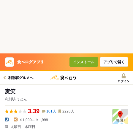
インストール
アプリで開く
利別駅グルメへ
ログイン
麦笑
利別駅/うどん
3.39
101
人
2228
人
-
￥1,000～￥1,999
火曜日、水曜日