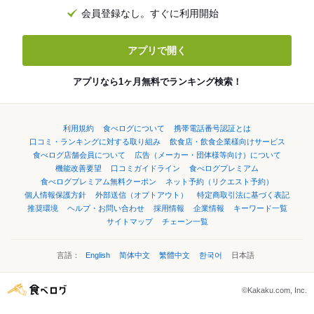
会員登録なし。すぐに利用開始
アプリで開く
アプリなら1ヶ月無料でランキング検索！
利用規約
食べログについて
携帯電話番号認証とは
口コミ・ランキングに対する取り組み
飲食店・飲食企業様向けサービス
食べログ店舗会員について
広告（メーカー・団体様等向け）について
機能改善要望
口コミガイドライン
食べログプレミアム
食べログプレミアム無料クーポン
ネット予約（リクエスト予約）
個人情報保護方針
外部送信（オプトアウト）
特定商取引法に基づく表記
推奨環境
ヘルプ・お問い合わせ
採用情報
企業情報
キーワード一覧
サイトマップ
チェーン一覧
言語：
English
简体中文
繁體中文
한국어
日本語
©Kakaku.com, Inc.