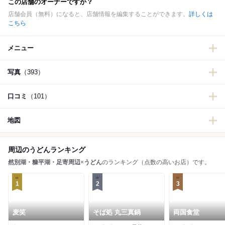
この店舗のオーナーですか？
店舗会員（無料）になると、店舗情報を編集することができます。
詳しくは
こちら
メニュー
写真
（393）
口コミ
（101）
地図
周辺のうどんランキング
然別湖・糠平湖・足寄周辺
×
うどん
のランキング（点数の高いお店）です。
1
2
3
麦笑
そば処 丸三真鍋
両国食堂