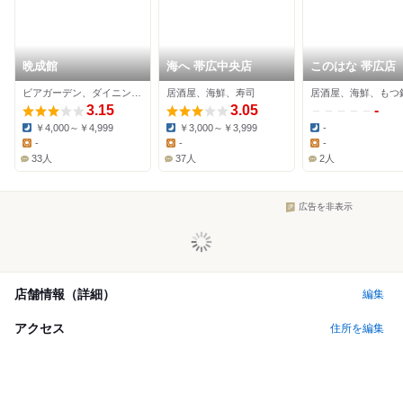
晩成館
海へ 帯広中央店
このはな 帯広店
ビアガーデン、ダイニングバー
居酒屋、海鮮、寿司
居酒屋、海鮮、もつ
3.15
3.05
-
￥4,000～￥4,999
￥3,000～￥3,999
-
Dinner:
Dinner:
Dinner:
-
-
-
Lunch:
Lunch:
Lunch:
33人
37人
2人
広告を非表示
店舗情報（詳細）
編集
アクセス
住所を編集