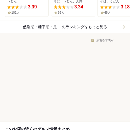
うどん
そば、うどん、天丼
そば、うどん
3.39
3.34
3.18
101人
85人
48人
然別湖・糠平湖・足寄周辺×うどん
のランキングをもっと見る
広告を非表示
このお店の近くのグルメ情報まとめ