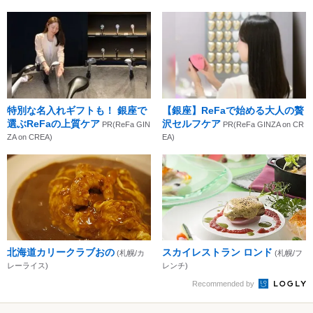
特別な名入れギフトも！ 銀座で
【銀座】ReFaで始める大人の贅
選ぶReFaの上質ケア
沢セルフケア
PR(ReFa GIN
PR(ReFa GINZA on CR
ZA on CREA)
EA)
北海道カリークラブおの
スカイレストラン ロンド
(札幌/カ
(札幌/フ
レーライス)
レンチ)
Recommended by