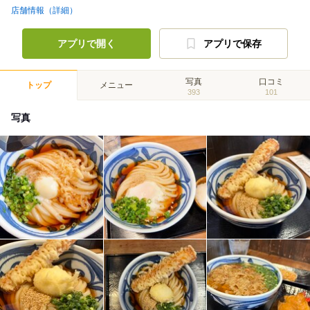
店舗情報（詳細）
アプリで開く
アプリで保存
写真
口コミ
トップ
メニュー
393
101
写真