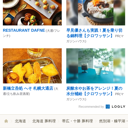
RESTAURANT DAFNE
早見優さんも実践！夏を乗り切
(大通/フレ
る鍋料理【クロワッサン】
ンチ)
PR(マ
ガジンハウス)
新橋立呑処 へそ 札幌大通店
炭酸水やお茶をアレンジ！夏の
(大
水分補給【クロワッサン】
通/立ち飲み居酒屋)
PR(マ
ガジンハウス)
Recommended by
北海道
北海道 豚料理
帯広・十勝 豚料理
然別湖・糠平湖・