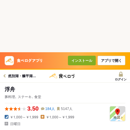
インストール
アプリで開く
然別湖・糠平湖・足寄周辺グルメへ
ログイン
浮舟
豚料理､ ステーキ､ 食堂
3.50
184
人
5147
人
￥1,000～￥1,999
￥1,000～￥1,999
日曜日