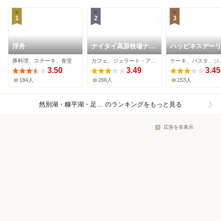
1
2
3
浮舟
ナイタイ高原牧場ナイ
ハッピネスデー
タイテラス
豚料理、ステーキ、食堂
カフェ、ジェラート・アイスクリーム、食堂
3.50
3.49
3.45
184人
266人
153人
然別湖・糠平湖・足寄周辺×レストラン
のランキングをもっと見る
広告を非表示