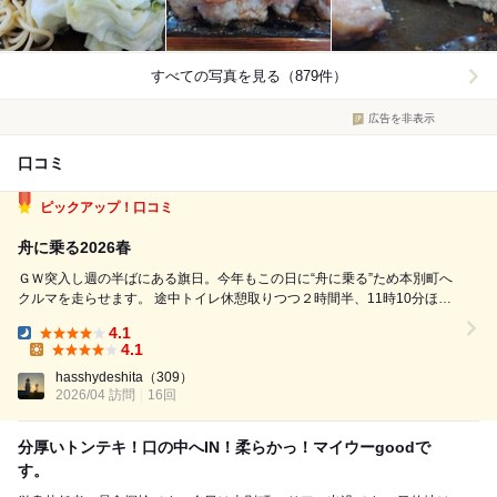
すべての写真を見る（879件）
広告を非表示
口コミ
ピックアップ！口コミ
舟に乗る2026春
ＧＷ突入し週の半ばにある旗日。今年もこの日に“舟に乗る”ため本別町へ
クルマを走らせます。 途中トイレ休憩取りつつ２時間半、11時10分ほど
に浮舟さんに到着。この時点で暖簾はもう上がっており、いつもの駐車場
4.1
にクルマ入れて入店。するともう５組十数名入っているではないですか。
Dinner:
4.1
こりゃ１サイクル...
Lunch:
hasshydeshita
（309）
2026/04 訪問
16回
分厚いトンテキ！口の中へIN！柔らかっ！マイウーgoodで
す。