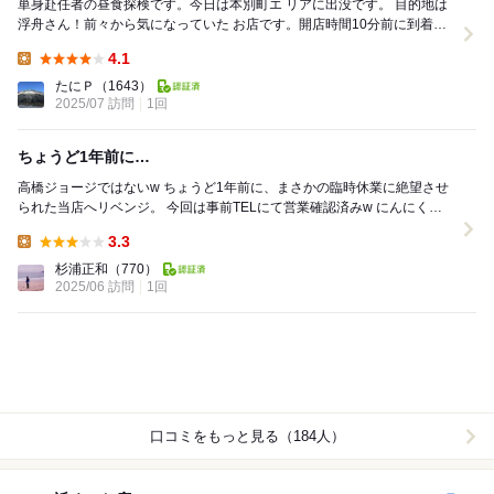
単身赴任者の昼食探検です。今日は本別町エ リアに出没です。 目的地は
浮舟さん！前々から気になっていた お店です。開店時間10分前に到着！
あれ？ 開店しているようですが・...
4.1
Lunch:
たにＰ
（1643）
2025/07 訪問
1回
ちょうど1年前に…
高橋ジョージではないw ちょうど1年前に、まさかの臨時休業に絶望させ
られた当店へリベンジ。 今回は事前TELにて営業確認済みw にんにく焼
きが本望だったが、絶対に腹に...
3.3
Lunch:
杉浦正和
（770）
2025/06 訪問
1回
口コミをもっと見る（184人）