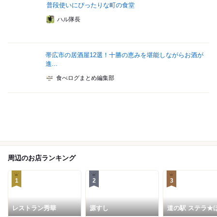
普段使いにぴったりな町の食堂
ハル隊長
帯広市の居酒屋12選！十勝の恵みを堪能しながらお酒が
進...
食べログまとめ編集部
周辺のお店ランキング
1
2
3
レストラン秀華
源すし
道の駅 ステラ★
べつ