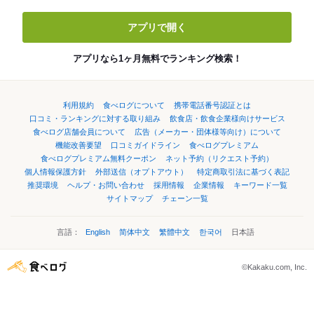
アプリで開く
アプリなら1ヶ月無料でランキング検索！
利用規約
食べログについて
携帯電話番号認証とは
口コミ・ランキングに対する取り組み
飲食店・飲食企業様向けサービス
食べログ店舗会員について
広告（メーカー・団体様等向け）について
機能改善要望
口コミガイドライン
食べログプレミアム
食べログプレミアム無料クーポン
ネット予約（リクエスト予約）
個人情報保護方針
外部送信（オプトアウト）
特定商取引法に基づく表記
推奨環境
ヘルプ・お問い合わせ
採用情報
企業情報
キーワード一覧
サイトマップ
チェーン一覧
言語：
English
简体中文
繁體中文
한국어
日本語
©Kakaku.com, Inc.