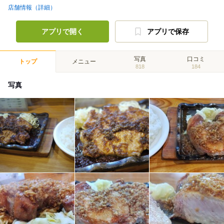
店舗情報（詳細）
アプリで開く
アプリで保存
写真
口コミ
トップ
メニュー
818
184
写真