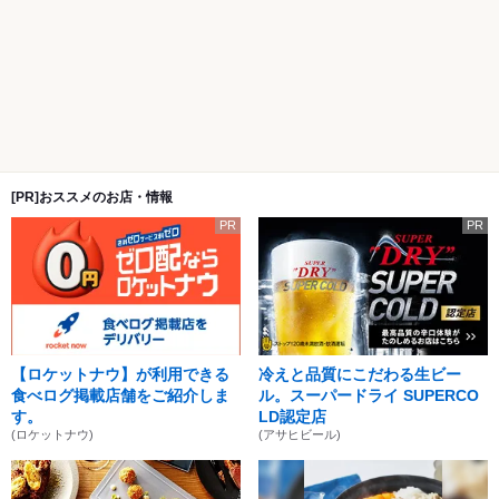
[PR]おススメのお店・情報
PR
PR
【ロケットナウ】が利用できる
冷えと品質にこだわる生ビー
食べログ掲載店舗をご紹介しま
ル。スーパードライ SUPERCO
す。
LD認定店
(ロケットナウ)
(アサヒビール)