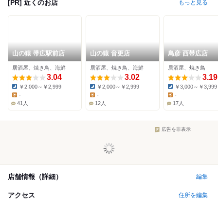
[PR] 近くのお店
もっと見る
山の猿 帯広駅前店
山の猿 音更店
鳥彦 西帯広店
居酒屋、焼き鳥、海鮮
居酒屋、焼き鳥、海鮮
居酒屋、焼き鳥
3.04
3.02
3.19
￥2,000～￥2,999
￥2,000～￥2,999
￥3,000～￥3,999
Dinner:
Dinner:
Dinner:
-
-
-
Lunch:
Lunch:
Lunch:
41人
12人
17人
広告を非表示
店舗情報（詳細）
編集
アクセス
住所を編集