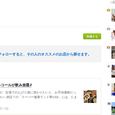
（点
1
2
投稿する
3
フォローすると、その人のオススメのお店から探せます。
4
コールが飲み放題♪
5
が、近場でのんびり湯に浸かりたいと、お手頃価格だっ
ルへ 併設？の「スーパー健康ランド華のゆ」には、たま
問
1回