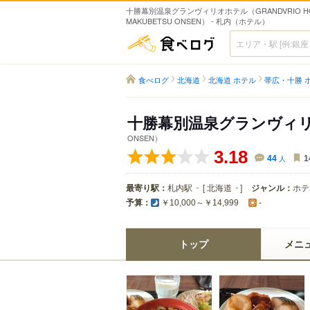
十勝幕別温泉グランヴィリオホテル（GRANDVRIO HOT
MAKUBETSU ONSEN） - 札内（ホテル）
食べログ
食べログ
北海道
北海道 ホテル
帯広・十勝 
十勝幕別温泉グランヴィ
ONSEN）
3.18
44
人
1
最寄り駅：
札内駅
[
北海道
]
ジャンル：
ホテ
予算：
￥10,000～￥14,999
-
トップ
メニ