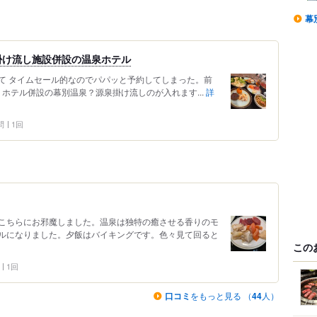
幕
掛け流し施設併設の温泉ホテル
て タイムセール的なのでパパッと予約してしまった。前
 ホテル併設の幕別温泉？源泉掛け流しのが入れます...
詳
問
1回
こちらにお邪魔しました。温泉は独特の癒させる香りのモ
ルになりました。夕飯はバイキングです。色々見て回ると
この
1回
口コミ
をもっと見る （
44
人）