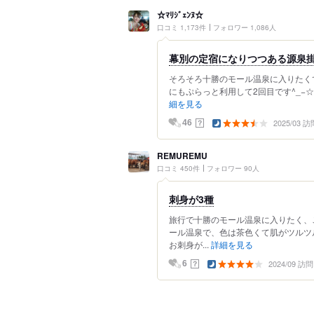
☆ﾏﾘｼﾞｪﾝﾇ☆
口コミ 1,173件
フォロワー 1,086人
幕別の定宿になりつつある源泉
そろそろ十勝のモール温泉に入りたく
にもぷらっと利用して2回目です^_−☆
細を見る
2025/03 訪
？
46
REMUREMU
口コミ 450件
フォロワー 90人
刺身が3種
旅行で十勝のモール温泉に入りたく、
ール温泉で、色は茶色くて肌がツルツ
お刺身が...
詳細を見る
2024/09 訪問
？
6