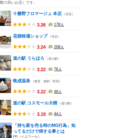
数の高いお店）
です。
十勝野フロマージュ 本店
（売店）
3.26
178
人
花畑牧場ショップ
（売店）
3.24
208
人
道の駅 うらほろ
（道の駅）
3.22
76
人
晩成温泉
（食堂、旅館・民宿）
3.22
48
人
道の駅 コスモール大樹
（道の駅）
3.19
44
人
「持ち家を売る時のNG行為」知
ってるだけで得する事とは
PR（イエウール）