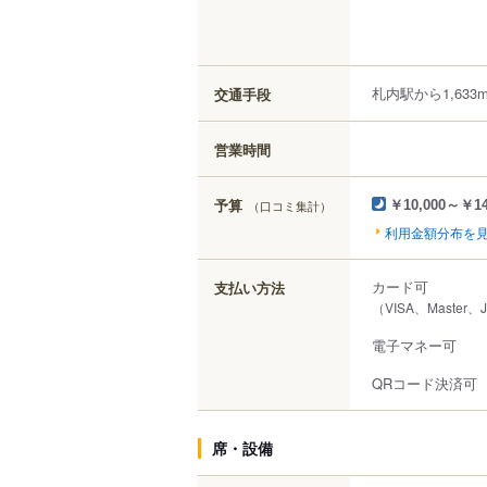
札内駅から1,633
交通手段
営業時間
予算
（口コミ集計）
￥10,000～￥14
利用金額分布を
カード可
支払い方法
（VISA、Master、
電子マネー可
QRコード決済可
席・設備