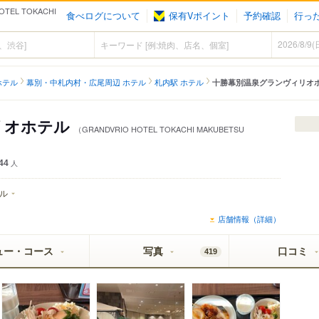
EL TOKACHI
食べログについて
保有Vポイント
予約確認
行っ
ホテル
幕別・中札内村・広尾周辺 ホテル
札内駅 ホテル
十勝幕別温泉グランヴィリオ
リオホテル
（GRANDVRIO HOTEL TOKACHI MAKUBETSU
44
人
ル
店舗情報（詳細）
ュー・コース
写真
口コミ
419