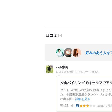
口コミ
？
好みのあう人を
ハル隊長
口コミ 2,879件
フォロワー 1,488人
夕食バイキングではセルフでアル
タイトルに釣られた訳では有りません
た、十勝幕別温泉グランヴィリオホテ
に出る回...
詳細を見る
2025/12 訪
？
21