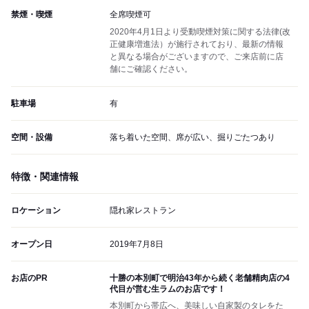
禁煙・喫煙
全席喫煙可
2020年4月1日より受動喫煙対策に関する法律(改
正健康増進法）が施行されており、最新の情報
と異なる場合がございますので、ご来店前に店
舗にご確認ください。
駐車場
有
空間・設備
落ち着いた空間、席が広い、掘りごたつあり
特徴・関連情報
ロケーション
隠れ家レストラン
オープン日
2019年7月8日
お店のPR
十勝の本別町で明治43年から続く老舗精肉店の4
代目が営む生ラムのお店です！
本別町から帯広へ、美味しい自家製のタレをた