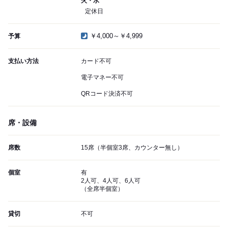
火・水
定休日
￥4,000～￥4,999
予算
支払い方法
カード不可
電子マネー不可
QRコード決済不可
席・設備
席数
15席（半個室3席、カウンター無し）
個室
有
2人可、4人可、6人可
（全席半個室）
貸切
不可