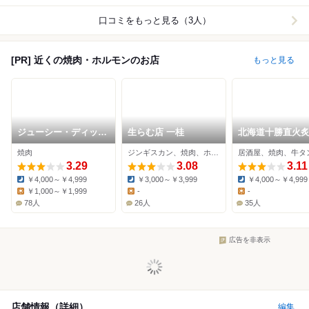
口コミをもっと見る（3人）
[PR] 近くの焼肉・ホルモンのお店
もっと見る
ジューシー・ディッシ
生らむ店 一桂
北海道十勝直火
ュ 焼肉南大門
たんじろう
焼肉
ジンギスカン、焼肉、ホルモン
居酒屋、焼肉、牛タ
3.29
3.08
3.11
￥4,000～￥4,999
￥3,000～￥3,999
￥4,000～￥4,999
Dinner:
Dinner:
Dinner:
￥1,000～￥1,999
-
-
Lunch:
Lunch:
Lunch:
78人
26人
35人
広告を非表示
店舗情報（詳細）
編集