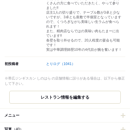
くさんの方に食べていただきたく、やって参り
ました!!
店主1人の切り盛りで、テーブル数が3卓と少な
いですが、3卓とも座敷で半個室となっています
ので、くつろぎながら美味しい生ラムが食べら
れます！
また、精肉店ならではの美味い肉もたまーに出
ています!!
各壁を取り外せるので、20人程度の宴会も可能
です！
実は中華調理師歴10年の4代目が腕を奮います！
初投稿者
とりログ
（1041）
※帯広ジンギスカン しのはら の店舗情報に誤りがある場合は、以下から修正
して下さい。
レストラン情報を編集する
メニュー
写真
（40）