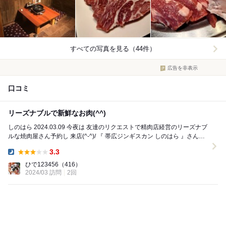
すべての写真を見る（44件）
広告を非表示
口コミ
リーズナブルで新鮮なお肉(⁠^⁠^⁠)
しのはら 2024.03.09 今夜は 友達のリクエストで精肉店経営のリーズナブ
ルな焼肉屋さん予約し 来店(^-^)/ 『 帯広ジンギスカン しのはら 』さんへ
✨ ...
3.3
Dinner:
ひで123456
（416）
2024/03 訪問
2回