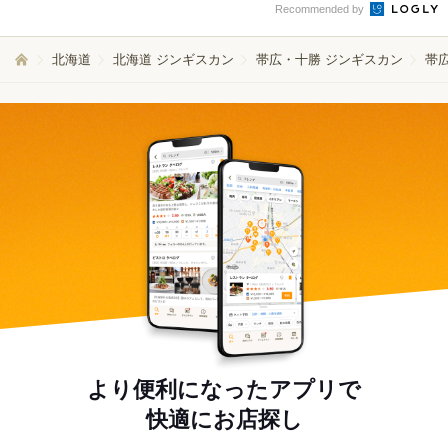
Recommended by
北海道
北海道 ジンギスカン
帯広・十勝 ジンギスカン
帯
より便利になったアプリで
快適にお店探し