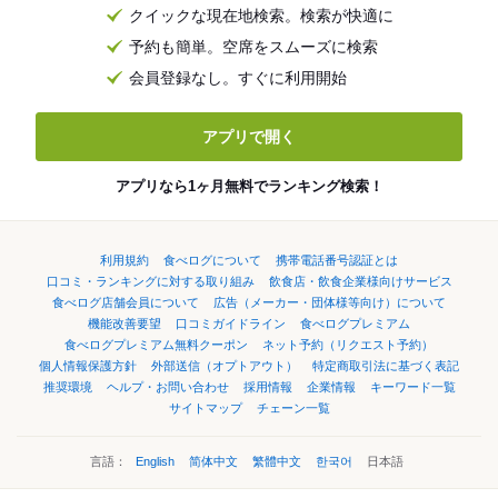
クイックな現在地検索。検索が快適に
予約も簡単。空席をスムーズに検索
会員登録なし。すぐに利用開始
アプリで開く
アプリなら1ヶ月無料でランキング検索！
利用規約
食べログについて
携帯電話番号認証とは
口コミ・ランキングに対する取り組み
飲食店・飲食企業様向けサービス
食べログ店舗会員について
広告（メーカー・団体様等向け）について
機能改善要望
口コミガイドライン
食べログプレミアム
食べログプレミアム無料クーポン
ネット予約（リクエスト予約）
個人情報保護方針
外部送信（オプトアウト）
特定商取引法に基づく表記
推奨環境
ヘルプ・お問い合わせ
採用情報
企業情報
キーワード一覧
サイトマップ
チェーン一覧
言語：
English
简体中文
繁體中文
한국어
日本語