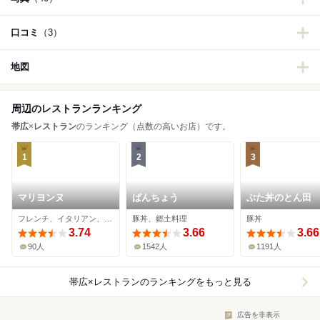
口コミ
（3）
地図
周辺のレストランランキング
帯広
×
レストラン
のランキング（点数の高いお店）です。
1
2
3
マリヨンヌ
ぱんちょう
ぶた丼のとん田
フレンチ、イタリアン、居酒屋
豚丼、郷土料理
豚丼
3.74
3.66
3.66
90人
1542人
1191人
帯広×レストラン
のランキングをもっと見る
広告を非表示