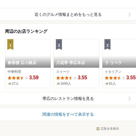
近くのグルメ情報まとめをもっと見る
周辺のお店ランキング
1
2
2
春香楼 広小路店
六花亭 帯広本店
ラ リベラ
中華料理
スイーツ
イタリアン
3.59
3.55
3.55
27人
1699人
81人
帯広
のレストラン情報を見る
関連の情報をすべて表示する
広告を非表示