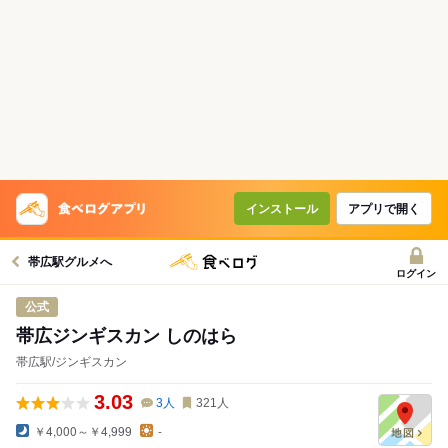
インストール
アプリで開く
帯広駅グルメへ
ログイン
公式
帯広ジンギスカン しのはら
帯広駅/ジンギスカン
3.03
3
人
321
人
￥4,000～￥4,999
-