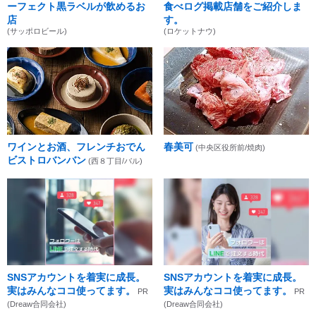
ーフェクト黒ラベルが飲めるお
食べログ掲載店舗をご紹介しま
店
す。
(サッポロビール)
(ロケットナウ)
ワインとお酒、フレンチおでん
春美可
(中央区役所前/焼肉)
ビストロバンバン
(西８丁目/バル)
SNSアカウントを着実に成長。
SNSアカウントを着実に成長。
実はみんなココ使ってます。
実はみんなココ使ってます。
PR
PR
(Dreaw合同会社)
(Dreaw合同会社)