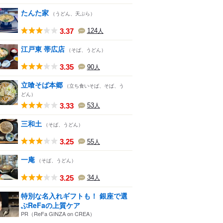
たんた家
（うどん、天ぷら）
3.37
124
人
江戸東 帯広店
（そば、うどん）
3.35
90
人
立喰そば本郷
（立ち食いそば、そば、う
どん）
3.33
53
人
三和土
（そば、うどん）
3.25
55
人
一庵
（そば、うどん）
3.25
34
人
特別な名入れギフトも！ 銀座で選
ぶReFaの上質ケア
PR（ReFa GINZA on CREA）