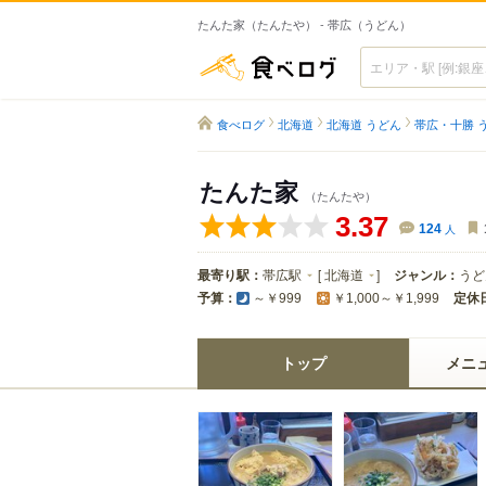
たんた家（たんたや） - 帯広（うどん）
食べログ
食べログ
北海道
北海道 うどん
帯広・十勝 
たんた家
（たんたや）
3.37
124
人
最寄り駅：
帯広駅
[
北海道
]
ジャンル：
うど
予算：
定休
～￥999
￥1,000～￥1,999
トップ
メニ