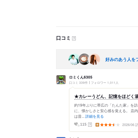
口コミ
？
好みのあう人を
ロミくん6305
口コミ 339件
フォロワー 1,011人
★カレーうどん、記憶をほどく
約19年ぶりに帯広の「たんた家」を
に、懐かしさと安心感を覚える。 店
は昔...
詳細を見る
2026/06
？
115