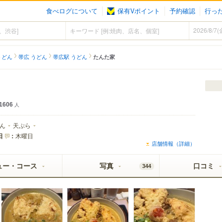
食べログについて
保有Vポイント
予約確認
行っ
うどん
帯広 うどん
帯広駅 うどん
たんた家
1606
人
ん
天ぷら
日
：
木曜日
店舗情報（詳細）
ュー・コース
写真
口コミ
344