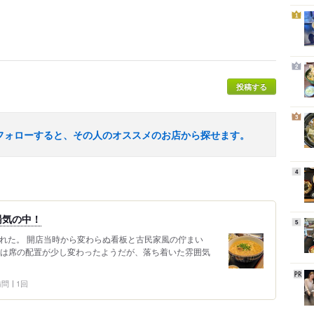
1
2
投稿する
3
フォローすると、その人のオススメのお店から探せます。
4
湯気の中！
5
訪れた。 開店当時から変わらぬ看板と古民家風の佇まい
内は席の配置が少し変わったようだが、落ち着いた雰囲気
 訪問
1回