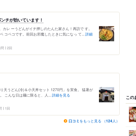
パンチが効いています！
。カレ ーうどんがイチ押しのたんた家さん！再訪で す。
 コペコです。前回お邪魔したときに気になっ て...
詳細
 訪問
2回
「とり天うどん(冷)＆小天丼セット 1270円」を実食。 猛暑が
 こんな日は麺に限ると、人...
詳細を見る
この
問
1回
口コミ
をもっと見る （
124
人）