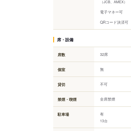
（JCB、AMEX）
電子マネー可
QRコード決済可
席・設備
32席
席数
無
個室
不可
貸切
全席禁煙
禁煙・喫煙
有
駐車場
13台