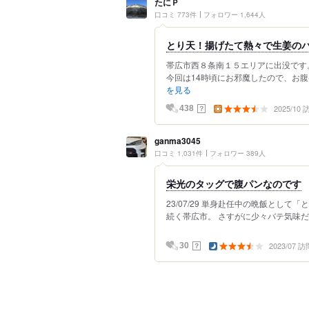
たにＰ
口コミ 773件
フォロワー 1,644人
とり天！揚げたて熱々で生姜の
帯広市西８条南１５エリアに出没です
今回は14時頃にお邪魔したので、お腹ペ
を見る
2025/10
？
438
ganma3045
口コミ 1,031件
フォロワー 389人
栄光のタッグで腹パンなのです
23/07/29 単身赴任中の晩飯として
続く帯広市。 さすがに少々バテ気味だ。
2023/07 訪
？
30