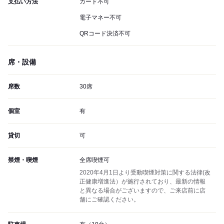
支払い方法
カード不可
電子マネー不可
QRコード決済不可
席・設備
席数
30席
個室
有
貸切
可
禁煙・喫煙
全席喫煙可
2020年4月1日より受動喫煙対策に関する法律(改
正健康増進法）が施行されており、最新の情報
と異なる場合がございますので、ご来店前に店
舗にご確認ください。