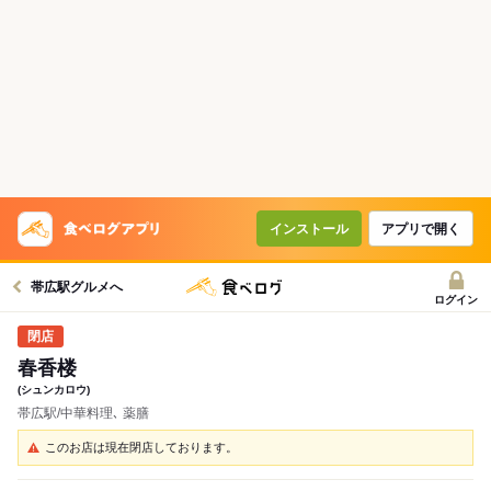
インストール
アプリで開く
帯広駅グルメへ
ログイン
春香楼
(シュンカロウ)
帯広駅/中華料理､ 薬膳
このお店は現在閉店しております。