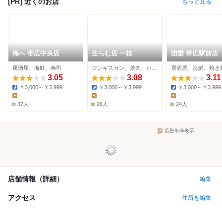
[PR] 近くのお店
もっと見る
海へ 帯広中央店
生らむ店 一桂
団欒 帯広駅前店
居酒屋、海鮮、寿司
ジンギスカン、焼肉、ホルモン
居酒屋、海鮮、焼き
3.05
3.08
3.11
￥3,000～￥3,999
￥3,000～￥3,999
￥3,000～￥3,999
Dinner:
Dinner:
Dinner:
-
-
-
Lunch:
Lunch:
Lunch:
37人
26人
24人
広告を非表示
店舗情報（詳細）
編集
アクセス
住所を編集