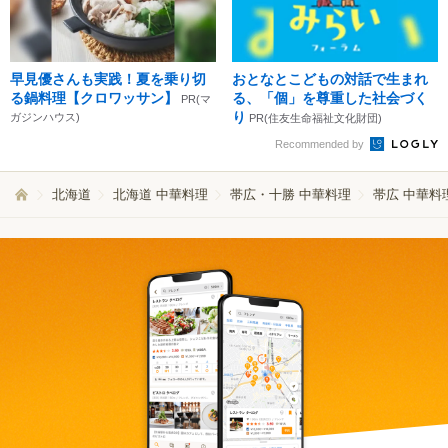
早見優さんも実践！夏を乗り切
おとなとこどもの対話で生まれ
る鍋料理【クロワッサン】
る、「個」を尊重した社会づく
PR(マ
り
ガジンハウス)
PR(住友生命福祉文化財団)
Recommended by
北海道
北海道 中華料理
帯広・十勝 中華料理
帯広 中華料