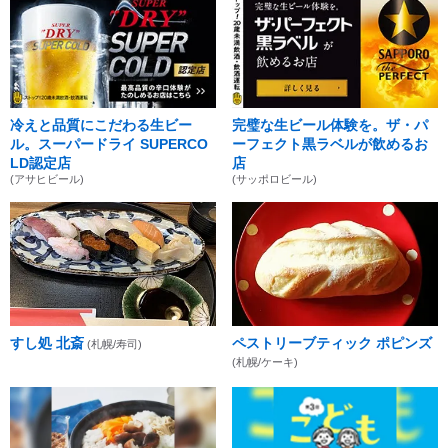
冷えと品質にこだわる生ビー
完璧な生ビール体験を。ザ・パ
ル。スーパードライ SUPERCO
ーフェクト黒ラベルが飲めるお
LD認定店
店
(アサヒビール)
(サッポロビール)
すし処 北斎
ペストリーブティック ポピンズ
(札幌/寿司)
(札幌/ケーキ)