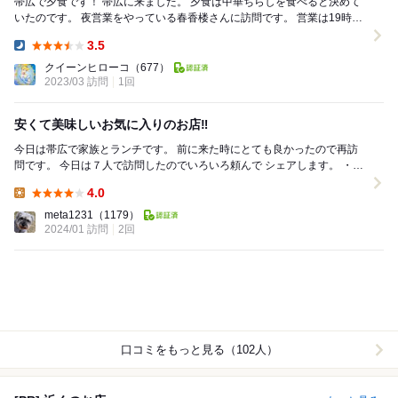
帯広で夕食です！ 帯広に来ました。 夕食は中華ちらしを食べると決めて
いたのです。 夜営業をやっている春香楼さんに訪問です。 営業は19時半
までのようです。 18時...
3.5
Dinner:
クイーンヒローコ
（677）
2023/03 訪問
1回
安くて美味しいお気に入りのお店‼️
今日は帯広で家族とランチです。 前に来た時にとても良かったので再訪
問です。 今日は７人で訪問したのでいろいろ頼んで シェアします。 ・タ
ンメン ・中華ちらし ・エビチリ...
4.0
Lunch:
meta1231
（1179）
2024/01 訪問
2回
口コミをもっと見る（102人）