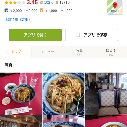
3.45
102
人
1971
人
￥2,000～￥2,999
￥1,000～￥1,999
店舗情報（詳細）
アプリで開く
アプリで保存
写真
口コミ
トップ
メニュー
377
102
写真