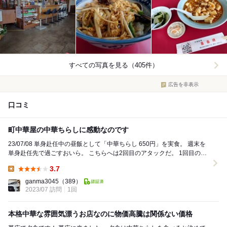
すべての写真を見る（405件）
広告を非表示
口コミ
町中華屋の中華ちらしに感動なのです
23/07/08 単身赴任中の昼飯として「中華ちらし 650円」を実食。 週末を
単身赴任先で過ごすおいら。 こちらへは2回目のアタックだ。 1回目のア
タックは、2週前の...
3.7
Lunch:
ganma3045
（389）
2023/07 訪問
1回
本格中華な雰囲気漂うお店なのに物価高騰は関係ない価格