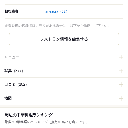
初投稿者
anesora
（32）
※春香楼の店舗情報に誤りがある場合は、以下から修正して下さい。
レストラン情報を編集する
メニュー
写真
（377）
口コミ
（102）
地図
周辺の中華料理ランキング
帯広
×
中華料理
のランキング（点数の高いお店）です。