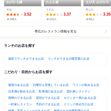
おびひろ縹
たんた家
えび天 おびひろ
そば
うどん
天ぷら
3.52
3.37
3.35
198人
124人
66人
帯広
のレストラン情報を見る
ランチのお店を探す
個室でランチができるお店
ランチができる日曜営業のお店
こだわり・目的からお店を探す
個室のあるお店
日曜日も営業しているお店
ワインが飲めるお店
日本酒が飲めるお店
駐車場のあるお店
隠れ家レストラン
喫煙のできるお店
貸切ができるお店
カウンター席のあるお店
一軒家レストラン
予約のできるお店
ドリンク持込可のお店
健康・美容メニューのあるお店
個室のある中華料理のお店