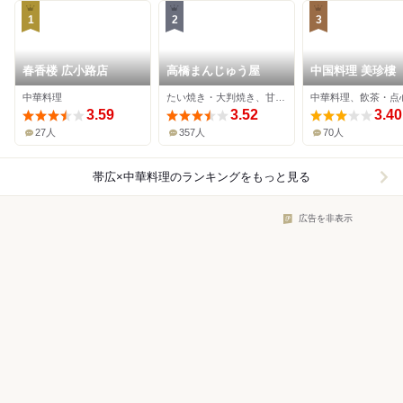
1
2
3
春香楼 広小路店
高橋まんじゅう屋
中国料理 美珍樓
中華料理
たい焼き・大判焼き、甘味処、肉まん
3.59
3.52
3.40
27人
357人
70人
帯広×中華料理
のランキングをもっと見る
広告を非表示