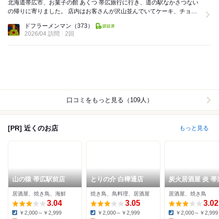
北海道帯広市、お菓子の館 あくつ 帯広旅行に行き、道の駅なかさつない
の帰りに寄りました。 店内はお客さんが沢山並んでいてケーキ、チョコ
レート、マカロンなど色々なスイーツ...
ドフラーメンマン
（373）
2026/04 訪問
2回
口コミをもっと見る（109人）
[PR] 近くのお店
もっと見る
山の猿 帯広駅前店
とりの介 白樺通店
炭火居酒屋 炎 帯
駒通り店
居酒屋、焼き鳥、海鮮
焼き鳥、鳥料理、居酒屋
居酒屋、焼き鳥
3.04
3.05
3.02
￥2,000～￥2,999
￥2,000～￥2,999
￥2,000～￥2,999
Dinner:
Dinner:
Dinner: