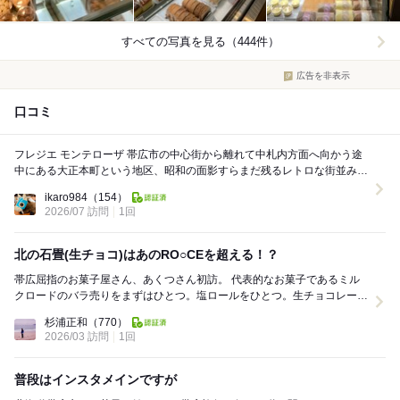
すべての写真を見る（444件）
広告を非表示
口コミ
フレジエ モンテローザ 帯広市の中心街から離れて中札内方面へ向かう途
中にある大正本町という地区、昭和の面影すらまだ残るレトロな街並みの
中にひときわモダンおしゃれな建物のケー...
ikaro984
（154）
2026/07 訪問
1回
北の石畳(生チョコ)はあのRO○CEを超える！？
帯広屈指のお菓子屋さん、あくつさん初訪。 代表的なお菓子であるミル
クロードのバラ売りをまずはひとつ。塩ロールをひとつ。生チョコレート
の北の石畳の小30個入りをひとつ。計3つ購...
杉浦正和
（770）
2026/03 訪問
1回
普段はインスタメインですが