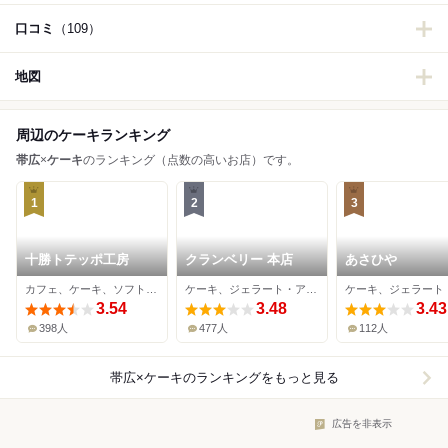
口コミ
（109）
地図
周辺のケーキランキング
帯広
×
ケーキ
のランキング（点数の高いお店）です。
1
2
3
十勝トテッポ工房
クランベリー 本店
あさひや
カフェ、ケーキ、ソフトクリーム
ケーキ、ジェラート・アイスクリーム
3.54
3.48
3.43
398人
477人
112人
帯広×ケーキ
のランキングをもっと見る
広告を非表示