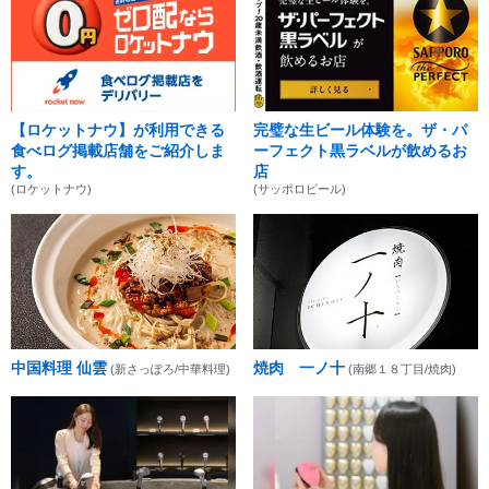
【ロケットナウ】が利用できる
完璧な生ビール体験を。ザ・パ
食べログ掲載店舗をご紹介しま
ーフェクト黒ラベルが飲めるお
す。
店
(ロケットナウ)
(サッポロビール)
中国料理 仙雲
焼肉 一ノ十
(新さっぽろ/中華料理)
(南郷１８丁目/焼肉)