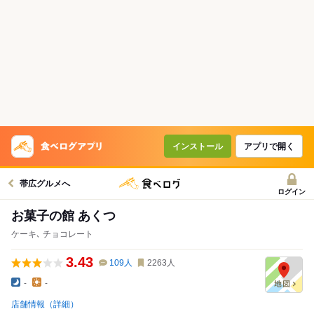
インストール
アプリで開く
帯広グルメへ
ログイン
お菓子の館 あくつ
ケーキ､ チョコレート
3.43
109
人
2263
人
-
-
店舗情報（詳細）