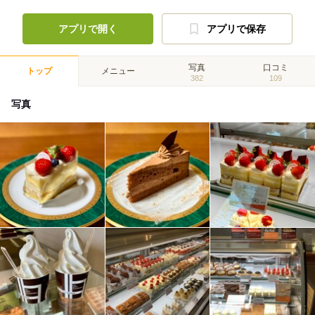
アプリで開く
アプリで保存
写真
口コミ
トップ
メニュー
382
109
写真