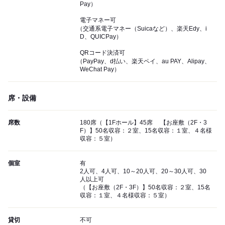
Pay）
電子マネー可
（交通系電子マネー（Suicaなど）、楽天Edy、i
D、QUICPay）
QRコード決済可
（PayPay、d払い、楽天ペイ、au PAY、Alipay、
WeChat Pay）
席・設備
席数
180席（【1Fホール】45席 【お座敷（2F・3
F）】50名収容：２室、15名収容：１室、４名様
収容：５室）
個室
有
2人可、4人可、10～20人可、20～30人可、30
人以上可
（【お座敷（2F・3F）】50名収容：２室、15名
収容：１室、４名様収容：５室）
貸切
不可