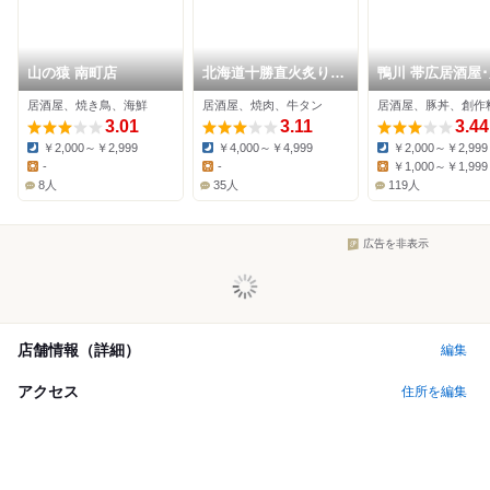
山の猿 南町店
北海道十勝直火炙りの
鴨川 帯広居酒屋
たんじろう
居酒屋、焼き鳥、海鮮
居酒屋、焼肉、牛タン
居酒屋、豚丼、創作
3.01
3.11
3.44
￥2,000～￥2,999
￥4,000～￥4,999
￥2,000～￥2,999
Dinner:
Dinner:
Dinner:
-
-
￥1,000～￥1,999
Lunch:
Lunch:
Lunch:
8人
35人
119人
広告を非表示
店舗情報（詳細）
編集
アクセス
住所を編集