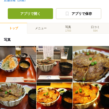
店舗情報（詳細）
アプリで開く
アプリで保存
写真
口コミ
トップ
メニュー
1793
594
写真