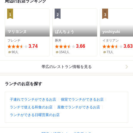
周辺のお店ランキング
1
2
3
マリヨンヌ
ぱんちょう
yoshiyuki
フレンチ
豚丼
イタリアン
3.74
3.66
3.63
90人
1542人
73人
帯広
のレストラン情報を見る
ランチのお店を探す
子連れでランチができるお店
個室でランチができるお店
ランチで使える和食のお店
座敷でランチができるお店
ランチができる日曜営業のお店