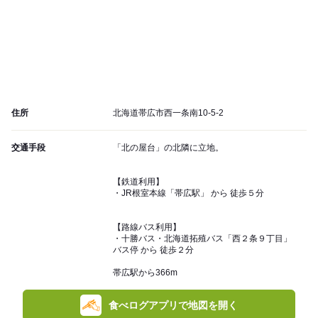
住所
北海道帯広市西一条南10-5-2
交通手段
「北の屋台」の北隣に立地。
【鉄道利用】
・JR根室本線「帯広駅」 から 徒歩５分
【路線バス利用】
・十勝バス・北海道拓殖バス「西２条９丁目」
バス停 から 徒歩２分
帯広駅から366m
食べログアプリで地図を開く