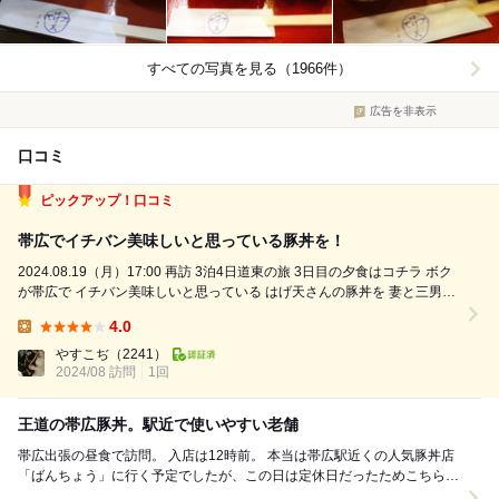
すべての写真を見る（1966件）
広告を非表示
口コミ
ピックアップ！口コミ
帯広でイチバン美味しいと思っている豚丼を！
2024.08.19（月）17:00 再訪 3泊4日道東の旅 3日目の夕食はコチラ ボク
が帯広で イチバン美味しいと思っている はげ天さんの豚丼を 妻と三男坊
に食べてもらいました。 夜の開店時間は17:00 開店5分前に行くと お店前
4.0
にはすでに行列が(°▽°) 運良く1回...
Lunch:
やすこぢ
（2241）
2024/08 訪問
1回
王道の帯広豚丼。駅近で使いやすい老舗
帯広出張の昼食で訪問。 入店は12時前。 本当は帯広駅近くの人気豚丼店
「ばんちょう」に行く予定でしたが、この日は定休日だったためこちら
へ。 店内はかなり広く、カウンタ...