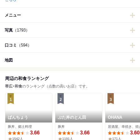
メニュー
写真
（1793）
口コミ
（594）
地図
周辺の和食ランキング
帯広
×
和食
のランキング（点数の高いお店）です。
1
2
3
ぱんちょう
ぶた丼のとん田
OHANA
豚丼、郷土料理
豚丼
居酒屋、串焼き、焼
3.66
3.66
3.60
1542人
1191人
171人