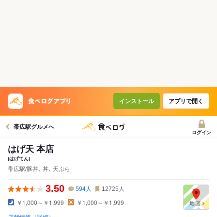
インストール
アプリで開く
帯広駅グルメへ
ログイン
はげ天 本店
(はげてん)
帯広駅/豚丼､ 丼､ 天ぷら
3.50
594
人
12725
人
￥1,000～￥1,999
￥1,000～￥1,999