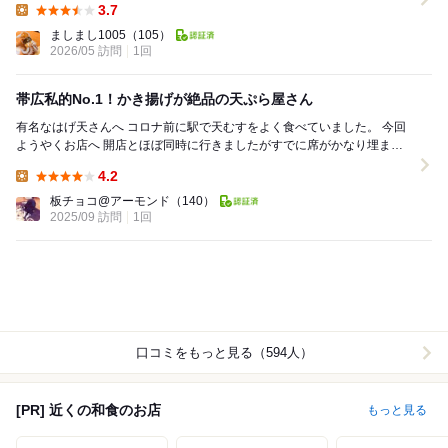
3.7
Lunch:
ましまし1005
（105）
2026/05 訪問
1回
帯広私的No.1！かき揚げが絶品の天ぷら屋さん
有名なはげ天さんへ コロナ前に駅で天むすをよく食べていました。 今回
ようやくお店へ 開店とほぼ同時に行きましたがすでに席がかなり埋まっ
ています。 今回は子連れ（4歳、0...
4.2
Lunch:
板チョコ@アーモンド
（140）
2025/09 訪問
1回
口コミをもっと見る（594人）
[PR] 近くの和食のお店
もっと見る