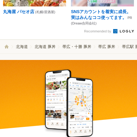
丸海屋 パセオ店
SNSアカウントを着実に成長。
(札幌/居酒屋)
実はみんなココ使ってます。
PR
(Dreaw合同会社)
Recommended by
北海道
北海道 豚丼
帯広・十勝 豚丼
帯広 豚丼
帯広駅 