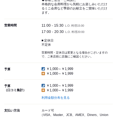
◆各種ご会合・ご商談に
本格的な会席料理から気軽にお楽しみいただけ
るミニ会席など季節のお献立をご賞味いただけ
ます。
11:00 - 15:30
営業時間
L.O. 料理15:00
17:00 - 20:30
L.O. 料理20:00
■ 定休日
不定休
営業時間・定休日は変更となる場合がございますの
で、ご来店前に店舗にご確認ください。
￥1,000～￥1,999
予算
￥1,000～￥1,999
￥1,000～￥1,999
予算
（口コミ集計）
￥1,000～￥1,999
利用金額分布を見る
支払い方法
カード可
（VISA、Master、JCB、AMEX、Diners、Union