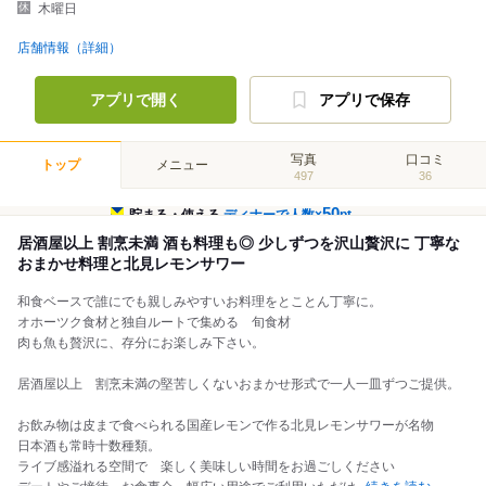
木曜日
店舗情報（詳細）
アプリで開く
アプリで保存
写真
口コミ
トップ
メニュー
497
36
50
貯まる・使える
ディナーで人数×
pt
居酒屋以上 割烹未満 酒も料理も◎ 少しずつを沢山贅沢に 丁寧な
おまかせ料理と北見レモンサワー
和食ベースで誰にでも親しみやすいお料理をとことん丁寧に。
オホーツク食材と独自ルートで集める 旬食材
肉も魚も贅沢に、存分にお楽しみ下さい。
居酒屋以上 割烹未満の堅苦しくないおまかせ形式で一人一皿ずつご提供。
お飲み物は皮まで食べられる国産レモンで作る北見レモンサワーが名物
日本酒も常時十数種類。
ライブ感溢れる空間で 楽しく美味しい時間をお過ごしください