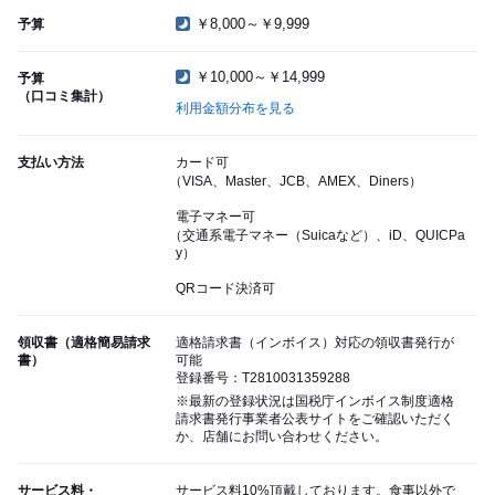
￥8,000～￥9,999
予算
￥10,000～￥14,999
予算
（口コミ集計）
利用金額分布を見る
支払い方法
カード可
（VISA、Master、JCB、AMEX、Diners）
電子マネー可
（交通系電子マネー（Suicaなど）、iD、QUICPa
y）
QRコード決済可
領収書（適格簡易請求
適格請求書（インボイス）対応の領収書発行が
書）
可能
登録番号：T2810031359288
※最新の登録状況は国税庁インボイス制度適格
請求書発行事業者公表サイトをご確認いただく
か、店舗にお問い合わせください。
サービス料・
サービス料10%頂戴しております。食事以外で