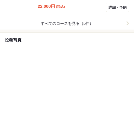
脂の重さを感じず、噛めば噛むほどに味が広がり、思わ
ず目を閉じて脳まで深い旨味と甘みを感じます。 通常は
22,000
円
(税込)
詳細・予約
特選コースの一皿として少しお出ししていますが、この
お肉をもっとたっぷり存分に食べたい！という常連様の
お声から出来上がった、特選コースとは違う食べ方や部
すべてのコースを見る（5件）
位も楽しんでいただけるお肉が多めの特別なコースで
す。 ※メインのお肉以外は、特選13200円のコースの内
容が中心です
投稿写真