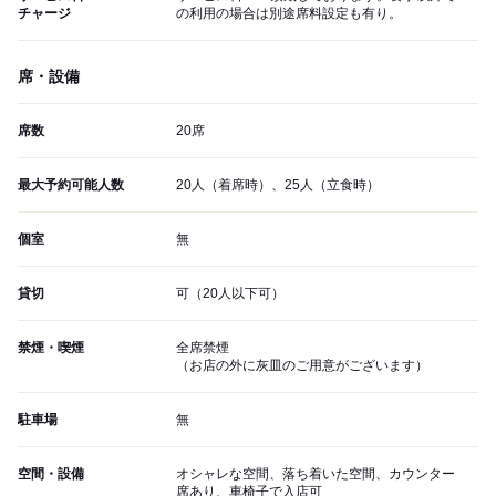
チャージ
の利用の場合は別途席料設定も有り。
席・設備
席数
20席
最大予約可能人数
20人（着席時）、25人（立食時）
個室
無
貸切
可（20人以下可）
禁煙・喫煙
全席禁煙
（お店の外に灰皿のご用意がございます）
駐車場
無
空間・設備
オシャレな空間、落ち着いた空間、カウンター
席あり、車椅子で入店可