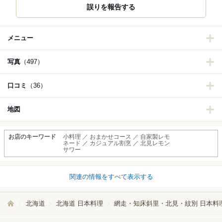
誤りを報告する
メニュー
写真
（497）
口コミ
（36）
地図
お店のキーワード
小料理 ／ おまかせコース ／ 自家製レモ
ネード ／ カジュアル割烹 ／ 北見レモン
サワー
関連の情報をすべて表示する
北海道
北海道 日本料理
網走・知床斜里・北見・紋別 日本料