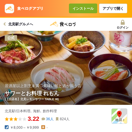
インストール
アプリで開く
北見駅グルメへ
ログイン
公式
居酒屋以上割烹未満◎美味い飯と酒が揃う店
サワーとお料理 れもん
(【旧店名】北見レモンサワー TABLE W)
北見駅/日本料理､ 海鮮､ 創作料理
3.22
36
人
824
人
￥8,000～￥9,999
-