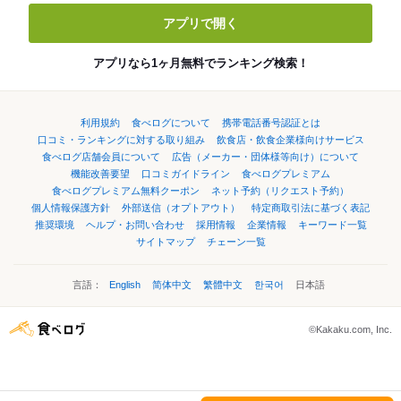
アプリで開く
アプリなら1ヶ月無料でランキング検索！
利用規約
食べログについて
携帯電話番号認証とは
口コミ・ランキングに対する取り組み
飲食店・飲食企業様向けサービス
食べログ店舗会員について
広告（メーカー・団体様等向け）について
機能改善要望
口コミガイドライン
食べログプレミアム
食べログプレミアム無料クーポン
ネット予約（リクエスト予約）
個人情報保護方針
外部送信（オプトアウト）
特定商取引法に基づく表記
推奨環境
ヘルプ・お問い合わせ
採用情報
企業情報
キーワード一覧
サイトマップ
チェーン一覧
言語：
English
简体中文
繁體中文
한국어
日本語
©Kakaku.com, Inc.