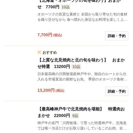
【北海道・オホーツクの旬を味わう】おまか
せ 7700円
10品
オホーツクの良質な素材と 全国から取り寄せた旬の食材
を織り交ぜながら 食べ慣れた身近なお料理を楽しく上質
に。 遠方からのお客さまにも地元のお客さまにも喜んで
いただけるような メニュー構成を心がけております。 お
7,700
円
(税込)
料理は色とりどりの豆皿に一人分ずつ少しずつご提供。
詳細・予約
お肉もお魚もどちらも食べられます。 ちょっとずつたく
さんいろんなお料理を食べたい！を叶えるコースです。
しっかりとお腹を空かせていらしてくださいませ。
おすすめ
【上質な北見焼肉と北の旬を味わう】 おまか
せ特選 13200円
10品
日本最高峰の川西牧場産神戸牛や、独自のルートから仕
入れる市場直送の新鮮なお魚。 季節のオホーツク食材に
丁寧な手当てを施します。 誰にでもわかりやすくお料理
を、とびきり丁寧に美味しく。そして楽しく。 オホーツ
13,200
円
(税込)
詳細・予約
クの良質な素材と、 全国から集めた特選素材と合わせ、
この土地ならではの食べ方で。 お料理は色とりどりの豆
皿に一人分ずつ少しずつ。 ご接待や記念日のお祝い、ち
【最高峰神戸牛で北見焼肉を堪能】 特選肉お
ょっぴり贅沢なご飯を食べたいときは こちらのコースが
まかせ 22000円
9品
おすすめです。
神戸牛の名門「川西牧場」で育った特選神戸牛。北海道
では唯一当店だけがお取り扱いしているこのお肉、全く