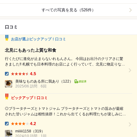
すべての写真を見る（526件）
口コミ
お店が選ぶピックアップ！口コミ
北見にもあった上質な和食
行くたびに進化が止まらないれもんさん。 今回はお出汁のクリアさに驚
きました‼︎ 札幌でも日本料理のお店によく行っていて、北見に物足りなさ
を感じていた私に、この進化は嬉しい誤算。 〆の土鍋ご飯、赤だしと漬
4.5
物があれば日本料理店の味と何ら変わりません。 そしてお抹茶とデザー
Dinner:
トで終わる流れ、良いですねぇ（しみじみ お料理 カリフラワーのムー
美味なものある所に我あり
（122）
2025/06 訪問
6回
ス、ズワイガニ、出汁ジュレ 行者にんにくの春...
ピックアップ！口コミ
◎ブラータチーズとトマトジャム ブラータチーズとトマトの旨みが凝縮
された甘いジャムは相性抜群！これから出てくるお料理たちが楽しみにな
るような1品目のお料理 ◎アコウと知床牛の昆布締め 美味しいお魚とお
4.2
肉に昆布の旨みが合わさって最高！ おまけにカラスミまでかかっちゃっ
Dinner:
てるもんだから美味しく...
miiiii1158
（319）
2024/10 訪問
1回