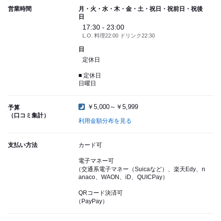
営業時間
月・火・水・木・金・土・祝日・祝前日・祝後
日
17:30 - 23:00
L.O. 料理22:00 ドリンク22:30
日
定休日
■ 定休日
日曜日
￥5,000～￥5,999
予算
（口コミ集計）
利用金額分布を見る
支払い方法
カード可
電子マネー可
（交通系電子マネー（Suicaなど）、楽天Edy、n
anaco、WAON、iD、QUICPay）
QRコード決済可
（PayPay）