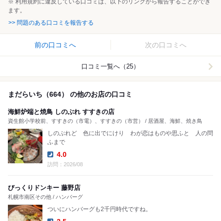
※ 利用規約に違反している口コミは、以下のリンクから報告することができ
ます。
>> 問題のある口コミを報告する
前の口コミへ
次の口コミへ
口コミ一覧へ（25）
まだらいち（664） の他のお店の口コミ
海鮮炉端と焼鳥 しのぶれ すすきの店
資生館小学校前、すすきの（市電）、すすきの（市営） / 居酒屋、海鮮、焼き鳥
しのぶれど 色に出でにけり わが恋はものや思ふと 人の問
ふまで
4.0
Dinner:
訪問：2026/08
びっくりドンキー 藤野店
札幌市南区その他 / ハンバーグ
ついにハンバーグも2千円時代ですね。