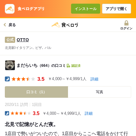
インストール
アプリで開く
戻る
ログイン
OTTO
公式
北見駅/イタリアン､ ピザ､ バル
まだらいち
（664）の口コミ
認証済
3.5
￥4,000～￥4,999/1人
詳細
Dinner
口コミ（1）
写真
2020/11 訪問
1回目
3.5
￥4,000～￥4,999/1人
詳細
Dinner
北見で記憶がとんだ夜。
1店目で勢いがついたので、1店目からここへ電話をかけて行