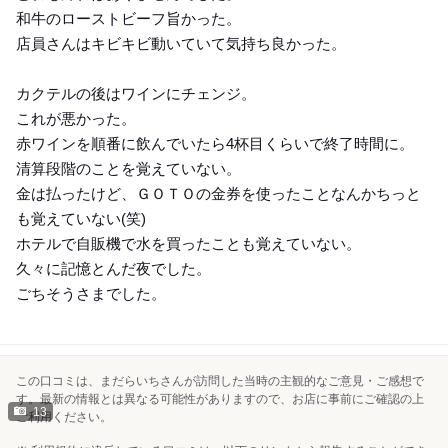
和牛のローストビーフ旨かった。
店員さんはキビキビ動いていて気持ち良かった。
カクテルの後はワインにチェンジ。
これが悪かった。
赤ワインを順番に飲んでいたら4杯目くらいで終了時間に。
清算段階のことを覚えていない。
金は払ったけど、ＧＯＴＯの金券を使ったことなんかちっと
も覚えていない(笑)
ホテルで自販機で水を買ったことも覚えていない。
久々に記憶とんだ夜でした。
ごちそうさまでした。
この口コミは、まだらいちさんが訪問した当時の主観的なご意見・ご感想で
す。最新の情報とは異なる可能性がありますので、お店に事前にご確認の上
13
ご利用ください。