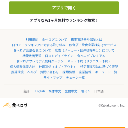
アプリで開く
アプリなら1ヶ月無料でランキング検索！
利用規約
食べログについて
携帯電話番号認証とは
口コミ・ランキングに対する取り組み
飲食店・飲食企業様向けサービス
食べログ店舗会員について
広告（メーカー・団体様等向け）について
機能改善要望
口コミガイドライン
食べログプレミアム
食べログプレミアム無料クーポン
ネット予約（リクエスト予約）
個人情報保護方針
外部送信（オプトアウト）
特定商取引法に基づく表記
推奨環境
ヘルプ・お問い合わせ
採用情報
企業情報
キーワード一覧
サイトマップ
チェーン一覧
言語：
English
简体中文
繁體中文
한국어
日本語
©Kakaku.com, Inc.