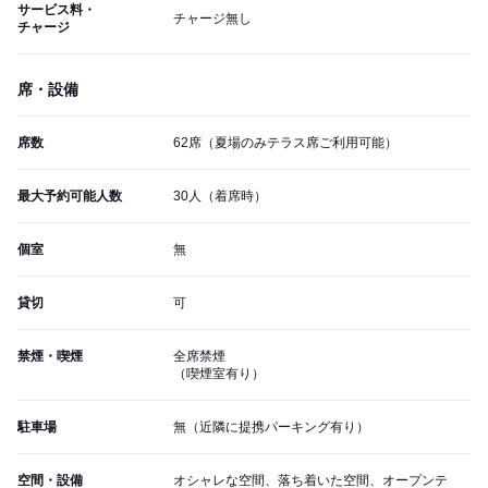
サービス料・
チャージ無し
チャージ
席・設備
席数
62席（夏場のみテラス席ご利用可能）
最大予約可能人数
30人（着席時）
個室
無
貸切
可
禁煙・喫煙
全席禁煙
（喫煙室有り）
駐車場
無（近隣に提携パーキング有り）
空間・設備
オシャレな空間、落ち着いた空間、オープンテ