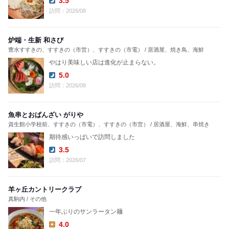
3.5
Dinner:
訪問：2026/08
炉端・生新 和さび
豊水すすきの、すすきの（市営）、すすきの（市電） / 居酒屋、焼き鳥、海鮮
やはり美味しい店は進化が止まらない。
5.0
Dinner:
訪問：2026/08
魚串とおばんざい がりや
資生館小学校前、すすきの（市電）、すすきの（市営） / 居酒屋、海鮮、串焼き
期待感いっぱいで訪問しました
3.5
Dinner:
訪問：2026/07
羊ヶ丘カントリークラブ
真駒内 / その他
一年ぶりのサンラータン麺
4.0