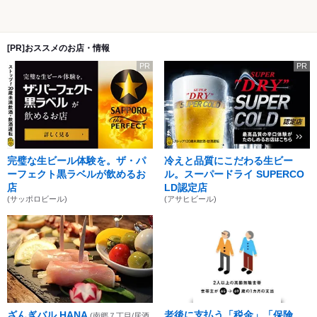
[PR]おススメのお店・情報
PR
PR
完璧な生ビール体験を。ザ・パ
冷えと品質にこだわる生ビー
ーフェクト黒ラベルが飲めるお
ル。スーパードライ SUPERCO
店
LD認定店
(サッポロビール)
(アサヒビール)
ざんぎバル HANA
老後に支払う「税金」「保険
(南郷７丁目/居酒