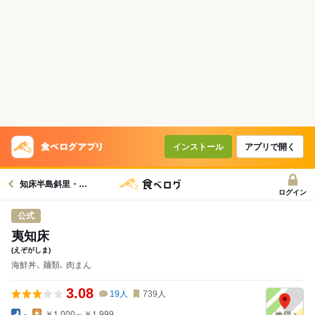
インストール
アプリで開く
知床半島斜里・小清水原生花園周辺グルメへ
ログイン
公式
夷知床
(えぞがしま)
海鮮丼､ 麺類､ 肉まん
3.08
19
人
739
人
-
￥1,000～￥1,999