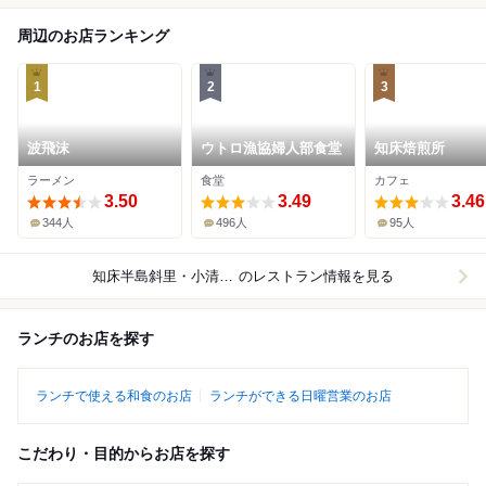
周辺のお店ランキング
1
2
3
波飛沫
ウトロ漁協婦人部食堂
知床焙煎所
ラーメン
食堂
カフェ
3.50
3.49
3.46
344人
496人
95人
知床半島斜里・小清水原生花園周辺
のレストラン情報を見る
ランチのお店を探す
ランチで使える和食のお店
ランチができる日曜営業のお店
こだわり・目的からお店を探す