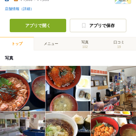
店舗情報（詳細）
アプリで開く
アプリで保存
写真
口コミ
トップ
メニュー
102
19
写真