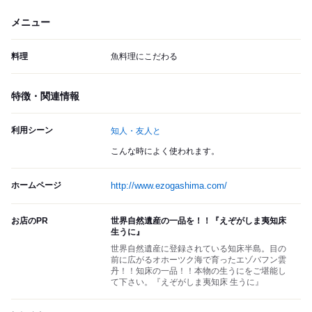
メニュー
料理
魚料理にこだわる
特徴・関連情報
利用シーン
知人・友人と
こんな時によく使われます。
ホームページ
http://www.ezogashima.com/
お店のPR
世界自然遺産の一品を！！『えぞがしま夷知床
生うに』
世界自然遺産に登録されている知床半島。目の
前に広がるオホーツク海で育ったエゾバフン雲
丹！！知床の一品！！本物の生うにをご堪能し
て下さい。『えぞがしま夷知床 生うに』