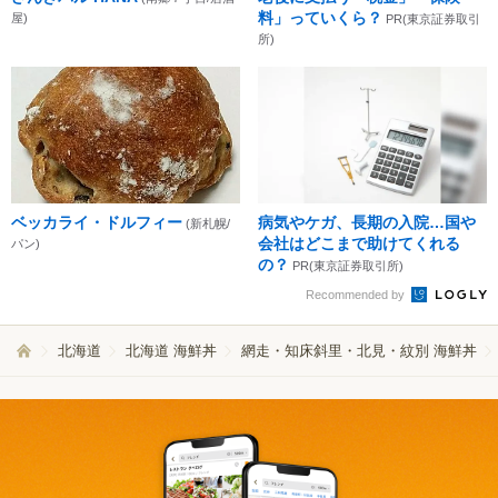
料」っていくら？
屋)
PR(東京証券取引
所)
ベッカライ・ドルフィー
病気やケガ、長期の入院…国や
(新札幌/
会社はどこまで助けてくれる
パン)
の？
PR(東京証券取引所)
Recommended by
北海道
北海道 海鮮丼
網走・知床斜里・北見・紋別 海鮮丼