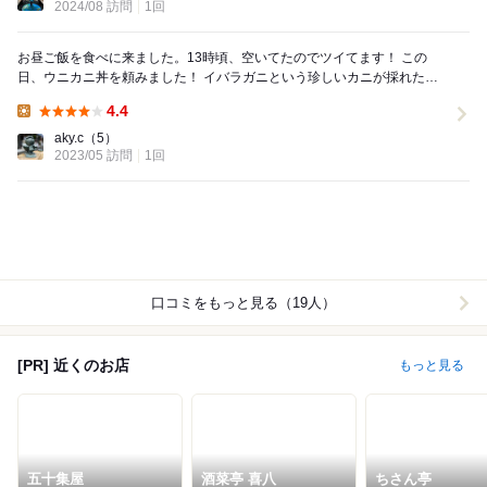
2024/08 訪問
1回
お昼ご飯を食べに来ました。13時頃、空いてたのでツイてます！ この
日、ウニカニ丼を頼みました！ イバラガニという珍しいカニが採れたそ
うで、そのカニが食べられたのは幸運でした。食...
4.4
Lunch:
aky.c
（5）
2023/05 訪問
1回
口コミをもっと見る（19人）
[PR] 近くのお店
もっと見る
五十集屋
酒菜亭 喜八
ちさん亭