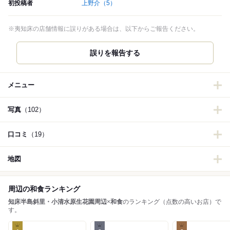
初投稿者
上野介
（5）
※夷知床の店舗情報に誤りがある場合は、以下からご報告ください。
誤りを報告する
メニュー
写真
（102）
口コミ
（19）
地図
周辺の和食ランキング
知床半島斜里・小清水原生花園周辺
×
和食
のランキング（点数の高いお店）で
す。