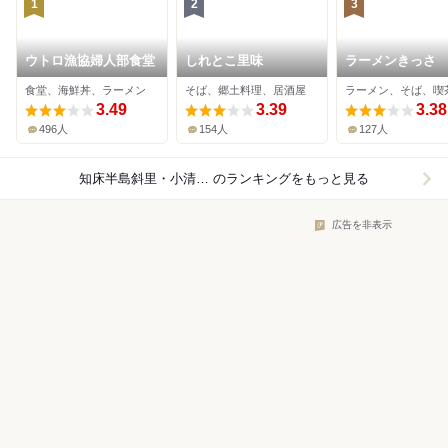
1
2
3
ウトロ漁協婦人部食堂
しれとこ里味
ラーメンきっさ
ばしゃ
食堂、海鮮丼、ラーメン
そば、郷土料理、居酒屋
ラーメン、そば、喫
3.49
3.39
3.38
496人
154人
127人
知床半島斜里・小清水原生花園周辺×和食
のランキングをもっと見る
広告を非表示