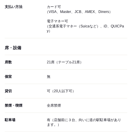
支払い方法
カード可
（VISA、Master、JCB、AMEX、Diners）
電子マネー可
（交通系電子マネー（Suicaなど）、iD、QUICPa
y）
席・設備
席数
21席（テーブル21席）
個室
無
貸切
可（20人以下可）
禁煙・喫煙
全席禁煙
駐車場
有（店舗前に３台、向いに道の駅駐車場があり
ます。）