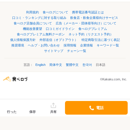
利用規約
食べログについて
携帯電話番号認証とは
口コミ・ランキングに対する取り組み
飲食店・飲食企業様向けサービス
食べログ店舗会員について
広告（メーカー・団体様等向け）について
機能改善要望
口コミガイドライン
食べログプレミアム
食べログプレミアム無料クーポン
ネット予約（リクエスト予約）
個人情報保護方針
外部送信（オプトアウト）
特定商取引法に基づく表記
推奨環境
ヘルプ・お問い合わせ
採用情報
企業情報
キーワード一覧
サイトマップ
チェーン一覧
言語：
English
简体中文
繁體中文
한국어
日本語
©Kakaku.com, Inc.
電話
行った
保存
共有