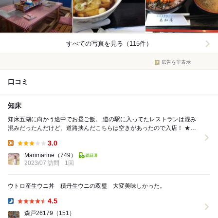
すべての写真を見る（115件）
広告を非表示
口コミ
知床
知床五湖に向かう途中でお昼ご飯。 道の駅に入ってたレストランは混み
混みだったんだけど、道路挟んだこちらは空きがあったので入店！ ★親
子丼 シャケといくらの親子丼です。 ...
3.0
Lunch:
Marimarine
（749）
2023/07 訪問
1回
ウトロ産生ウニ丼 積丹生ウニの双璧 大変美味しかった。
4.5
Dinner:
森戸26179
（151）