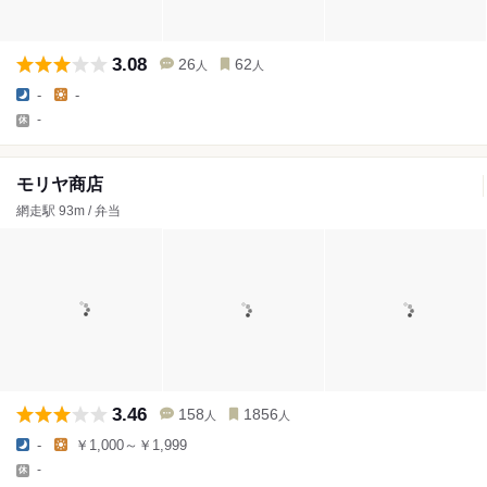
3.08
26
62
人
人
-
-
-
モリヤ商店
網走駅 93m / 弁当
3.46
158
1856
人
人
-
￥1,000～￥1,999
-