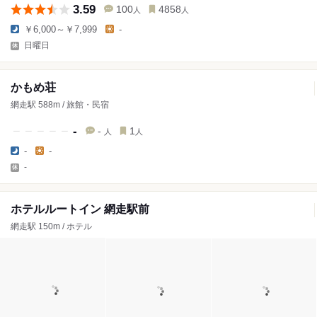
3.59
100
4858
人
人
￥6,000～￥7,999
-
日曜日
かもめ荘
網走駅 588m / 旅館・民宿
-
-
1
人
人
-
-
-
ホテルルートイン 網走駅前
網走駅 150m / ホテル