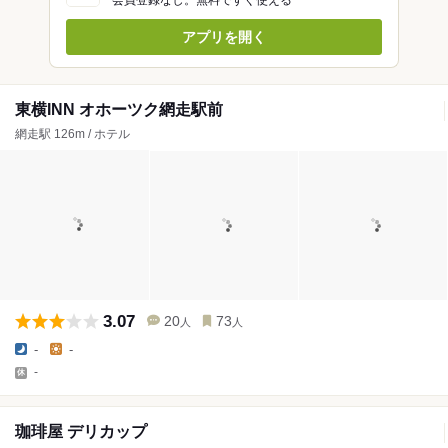
会員登録なし。無料ですぐ使える
アプリを開く
東横INN オホーツク網走駅前
網走駅 126m / ホテル
3.07
20
73
人
人
-
-
-
珈琲屋 デリカップ