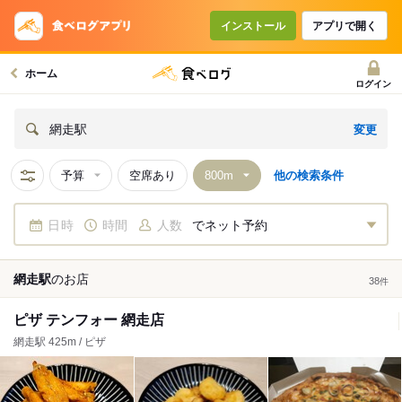
インストール
アプリで開く
ホーム
ログイン
変更
網走駅
予算
空席あり
他の検索条件
日時
時間
人数
でネット予約
網走駅
の
お店
38
件
ピザ テンフォー 網走店
網走駅 425m / ピザ