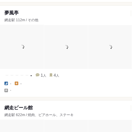
夢風亭
網走駅 112m / その他
-
1
4
人
人
-
-
-
網走ビール館
網走駅 622m / 焼肉、ビアホール、ステーキ