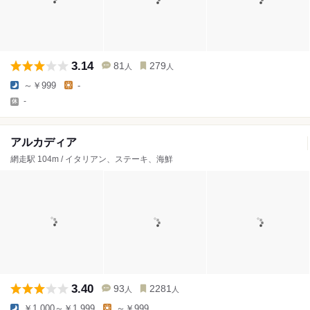
3.14
81
279
人
人
～￥999
-
-
アルカディア
網走駅 104m / イタリアン、ステーキ、海鮮
3.40
93
2281
人
人
￥1,000～￥1,999
～￥999