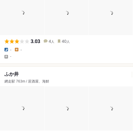
3.03
4
40
人
人
-
-
-
ふか井
網走駅 763m / 居酒屋、海鮮