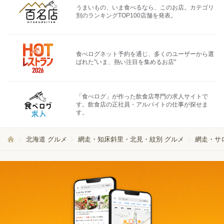
うまいもの、いま食べるなら、このお店。カテゴリ
別のランキングTOP100店舗を発表。
食べログネット予約を通じ、多くのユーザーから選
ばれた"いま、熱い注目を集めるお店"
「食べログ」が作った飲食店専門の求人サイトで
す。飲食店の正社員・アルバイトの仕事が探せま
す。
北海道 グルメ
網走・知床斜里・北見・紋別 グルメ
網走・サ