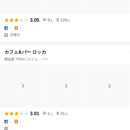
3.05
9
109
人
人
-
-
月曜日
カフェ&バー ロッカ
網走駅 783m / カフェ、バー
3.01
1
31
人
人
-
-
-