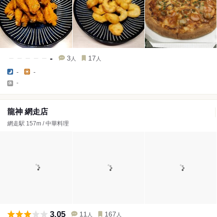
-
3
17
人
人
-
-
-
龍神 網走店
網走駅 157m / 中華料理
3.05
11
167
人
人