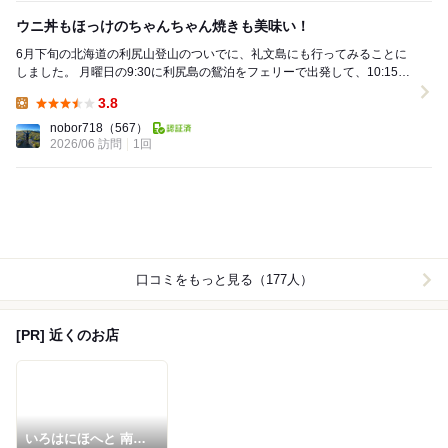
ウニ丼もほっけのちゃんちゃん焼きも美味い！
6月下旬の北海道の利尻山登山のついでに、礼文島にも行ってみることに
しました。 月曜日の9:30に利尻島の鴛泊をフェリーで出発して、10:15に
礼文島の香深に到着しました。 ...
3.8
Lunch:
nobor718
（567）
2026/06 訪問
1回
口コミをもっと見る（177人）
[PR] 近くのお店
いろはにほへと 南稚