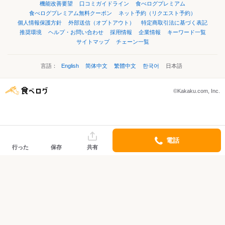
機能改善要望
口コミガイドライン
食べログプレミアム
食べログプレミアム無料クーポン
ネット予約（リクエスト予約）
個人情報保護方針
外部送信（オプトアウト）
特定商取引法に基づく表記
推奨環境
ヘルプ・お問い合わせ
採用情報
企業情報
キーワード一覧
サイトマップ
チェーン一覧
言語：
English
简体中文
繁體中文
한국어
日本語
©Kakaku.com, Inc.
電話
行った
保存
共有