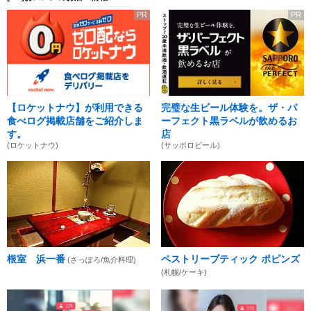
PR
PR
【ロケットナウ】が利用できる
完璧な生ビール体験を。ザ・パ
食べログ掲載店舗をご紹介しま
ーフェクト黒ラベルが飲めるお
す。
店
(ロケットナウ)
(サッポロビール)
根室 浜一番
ペストリーブティック ポピンズ
(さっぽろ/魚介料理)
(札幌/ケーキ)