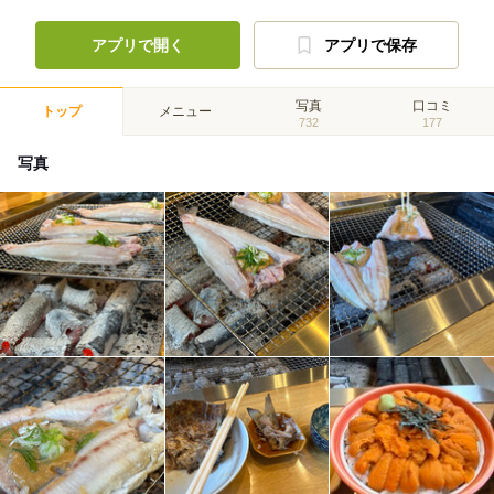
アプリで開く
アプリで保存
写真
口コミ
トップ
メニュー
732
177
写真