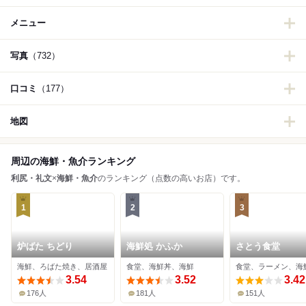
メニュー
写真
（732）
口コミ
（177）
地図
周辺の海鮮・魚介ランキング
利尻・礼文
×
海鮮・魚介
のランキング（点数の高いお店）です。
1
2
3
炉ばた ちどり
海鮮処 かふか
さとう食堂
海鮮、ろばた焼き、居酒屋
食堂、海鮮丼、海鮮
食堂、ラーメン、海
3.54
3.52
3.42
176人
181人
151人