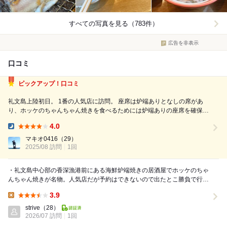
すべての写真を見る（783件）
広告を非表示
口コミ
ピックアップ！口コミ
礼文島上陸初日。 1番の人気店に訪問。 座席は炉端ありとなしの席があ
り、ホッケのちゃんちゃん焼きを食べるためには炉端ありの座席を確保す
る必要あり。 開店の20分前に並んで、前から二組目を確保。 15分前には
4.0
一巡目分の組数に到達しており、改めて人気店であることを再確認。 肝
Dinner:
心の味は、ホッケの...
マキオ0416
（29）
2025/08 訪問
1回
・礼文島中心部の香深漁港前にある海鮮炉端焼きの居酒屋でホッケのちゃ
んちゃん焼きが名物。人気店だが予約はできないので出たとこ勝負で行く
しかない。昼時は旅行者がアクティビティに出ていて...
3.9
Lunch:
strive
（28）
2026/07 訪問
1回