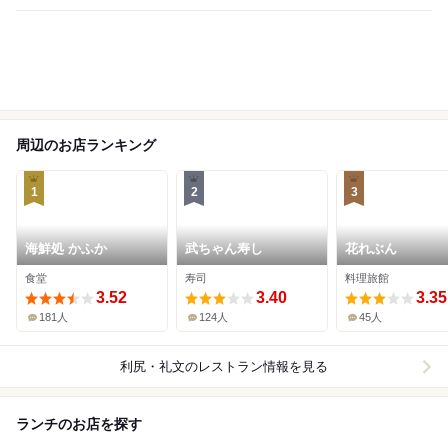
周辺のお店ランキング
1
2
3
海鮮処 かふか
武ちゃん寿し
花れぶん
食堂
寿司
料理旅館
3.52
3.40
3.35
181人
124人
45人
利尻・礼文
のレストラン情報を見る
ランチのお店を探す