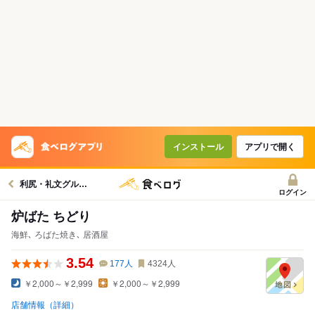
インストール
アプリで開く
利尻・礼文グルメへ
ログイン
炉ばた ちどり
海鮮､ ろばた焼き､ 居酒屋
3.54
177
人
4324
人
￥2,000～￥2,999
￥2,000～￥2,999
店舗情報（詳細）