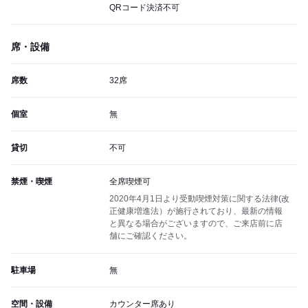
QRコード決済不可
席・設備
席数
32席
個室
無
貸切
不可
禁煙・喫煙
全席喫煙可
2020年4月1日より受動喫煙対策に関する法律(改
正健康増進法）が施行されており、最新の情報
と異なる場合がございますので、ご来店前に店
舗にご確認ください。
駐車場
無
空間・設備
カウンター席あり