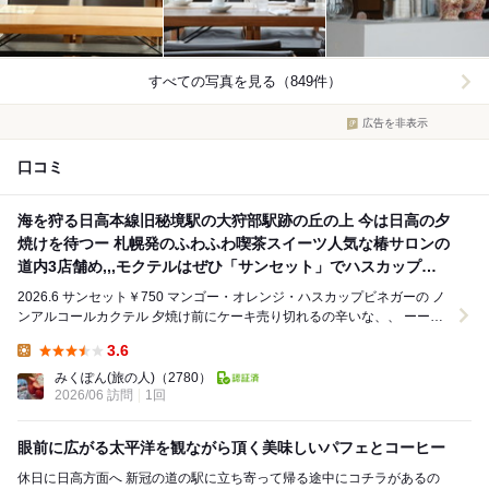
すべての写真を見る（849件）
広告を非表示
口コミ
海を狩る日高本線旧秘境駅の大狩部駅跡の丘の上 今は日高の夕
焼けを待つー 札幌発のふわふわ喫茶スイーツ人気な椿サロンの
道内3店舗め,,,モクテルはぜひ「サンセット」でハスカップと
トロピカルフルーツこらぼ
2026.6 サンセット￥750 マンゴー・オレンジ・ハスカップビネガーの ノ
ンアルコールカクテル 夕焼け前にケーキ売り切れるの辛いな、、 ーーー
ー 椿サロン...
3.6
Lunch:
みくぽん(旅の人)
（2780）
2026/06 訪問
1回
眼前に広がる太平洋を観ながら頂く美味しいパフェとコーヒー
休日に日高方面へ 新冠の道の駅に立ち寄って帰る途中にコチラがあるの