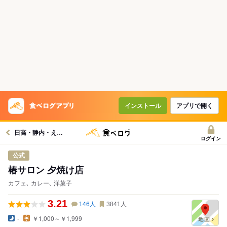
インストール
アプリで開く
日高・静内・えりも周辺グルメへ
ログイン
公式
椿サロン 夕焼け店
カフェ､ カレー､ 洋菓子
3.21
146
人
3841
人
-
￥1,000～￥1,999