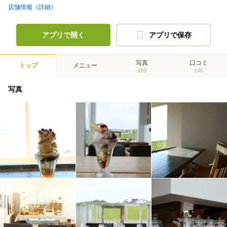
店舗情報（詳細）
アプリで開く
アプリで保存
写真
口コミ
トップ
メニュー
599
146
写真