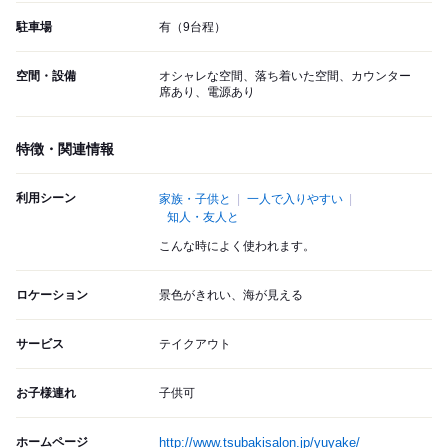
駐車場
有（9台程）
空間・設備
オシャレな空間、落ち着いた空間、カウンター
席あり、電源あり
特徴・関連情報
利用シーン
家族・子供と
一人で入りやすい
知人・友人と
こんな時によく使われます。
ロケーション
景色がきれい、海が見える
サービス
テイクアウト
お子様連れ
子供可
ホームページ
http://www.tsubakisalon.jp/yuyake/