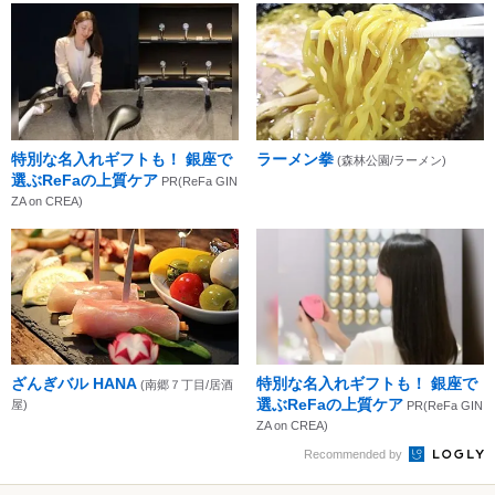
特別な名入れギフトも！ 銀座で
ラーメン拳
(森林公園/ラーメン)
選ぶReFaの上質ケア
PR(ReFa GIN
ZA on CREA)
ざんぎバル HANA
特別な名入れギフトも！ 銀座で
(南郷７丁目/居酒
選ぶReFaの上質ケア
屋)
PR(ReFa GIN
ZA on CREA)
Recommended by