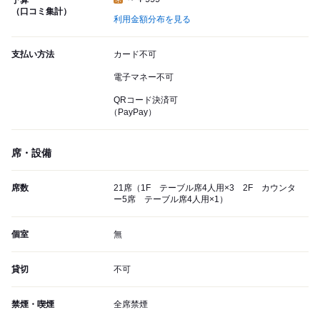
予算
（口コミ集計）
利用金額分布を見る
支払い方法
カード不可
電子マネー不可
QRコード決済可
（PayPay）
席・設備
席数
21席（1F テーブル席4人用×3 2F カウンタ
ー5席 テーブル席4人用×1）
個室
無
貸切
不可
禁煙・喫煙
全席禁煙