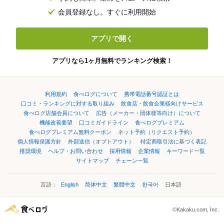
会員登録なし。すぐに利用開始
アプリで開く
アプリなら1ヶ月無料でランキング検索！
利用規約
食べログについて
携帯電話番号認証とは
口コミ・ランキングに対する取り組み
飲食店・飲食企業様向けサービス
食べログ店舗会員について
広告（メーカー・団体様等向け）について
機能改善要望
口コミガイドライン
食べログプレミアム
食べログプレミアム無料クーポン
ネット予約（リクエスト予約）
個人情報保護方針
外部送信（オプトアウト）
特定商取引法に基づく表記
推奨環境
ヘルプ・お問い合わせ
採用情報
企業情報
キーワード一覧
サイトマップ
チェーン一覧
言語：
English
简体中文
繁體中文
한국어
日本語
©Kakaku.com, Inc.