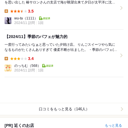
を思い出した 椿サロンさんの支店で海が眺望出来て夕日が太平洋に沈む
所なんか見えて人気のお店 夕日にはまだまだ...
3.5
Lunch:
wu-ta
（1111）
2024/11 訪問
1回
【2024/11】季節のパフェが魅力的
一度行ってみたいなぁと思っていた夕焼け店。 りんごスイーツやら気に
なるものがたくさんありすぎて 優柔不断が出ました。 ・季節のパフェ(芋
栗カボチャのパフェ) 紫芋アイス...
3.4
Lunch:
のっちむ
（568）
2024/11 訪問
1回
口コミをもっと見る（146人）
[PR] 近くのお店
もっと見る