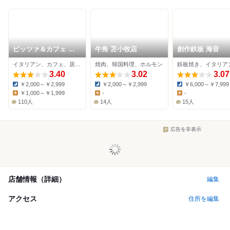
ピッツァ＆カフェ ノ
牛角 苫小牧店
創作鉄板 海音
ヴィータ
イタリアン、カフェ、居酒屋
焼肉、韓国料理、ホルモン
3.40
3.02
3.07
￥2,000～￥2,999
￥2,000～￥2,999
￥6,000～￥7,999
Dinner:
Dinner:
Dinner:
￥1,000～￥1,999
-
-
Lunch:
Lunch:
Lunch:
110人
14人
15人
広告を非表示
店舗情報（詳細）
編集
アクセス
住所を編集