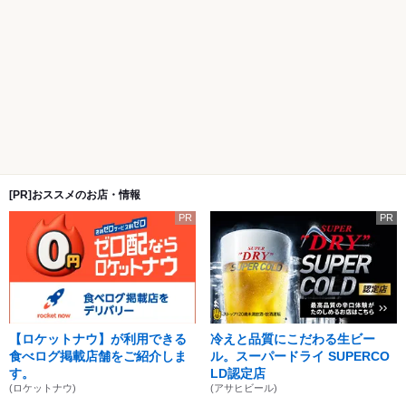
[PR]おススメのお店・情報
PR
PR
【ロケットナウ】が利用できる
冷えと品質にこだわる生ビー
食べログ掲載店舗をご紹介しま
ル。スーパードライ SUPERCO
す。
LD認定店
(ロケットナウ)
(アサヒビール)