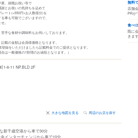
無料
卒業、就職お祝い等で
感謝とお祝いの気持ちを込めて
店舗
ート(+550円×お人数様分)を
PRが
する事も可能でございますので、
ませ。
食べ
既に
、苦手な食材や調味料もお伺いしております。
きま
：記載の金額は会員様価格となります。
NE登録をいただけましたら記載料金でのご提供となります。
場合は一般価格の1割増のお値段となります。）
町
1-6-11
NP.BLD 2F
大きな地図を見る
周辺のお店を探す
な新千歳空港から車で30分
中央インターチェンジから車で10分