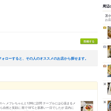
周辺
苫小
お店
1
投稿する
2
フォローすると、その人のオススメのお店から探せます。
3
4
へ メフレちゃんと12時に訪問 テーブルには心温まるメ
5
ら自然と笑顔に 雨で18℃と肌寒い一日でしたが 店内に