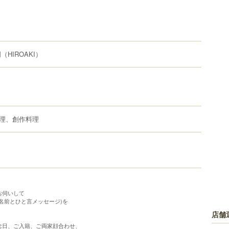
明
（HIROAKI）
理、創作料理
お伺いして
名前とひと言メッセージ)を
店舗
念日、ご入籍、ご両家顔合わせ、