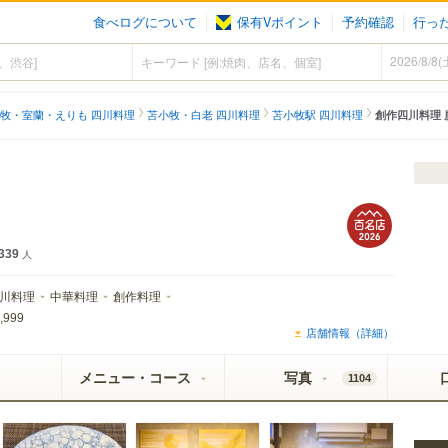
食べログについて
保有Vポイント
予約確認
行っ
）
牧・室蘭・えりも 四川料理
苫小牧・白老 四川料理
苫小牧駅 四川料理
創作四川料理 
339
人
川料理
中華料理
創作料理
,999
店舗情報（詳細）
メニュー・コース
写真
1104