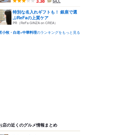
3.38
64
人
特別な名入れギフトも！ 銀座で選
ぶReFaの上質ケア
PR（ReFa GINZA on CREA）
苫小牧・白老×中華料理
のランキングをもっと見る
お店の近くのグルメ情報まとめ