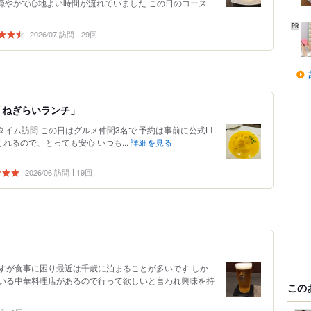
 穏やかで心地よい時間が流れていました この日のコース
2026/07 訪問
29回
「ねぎらいランチ」
タイム訪問 この日はグルメ仲間3名で 予約は事前に公式LI
れるので、とっても安心 いつも...
詳細を見る
2026/06 訪問
19回
すが食事に困り最近は千歳に泊まることが多いです しか
いる中華料理店があるので行って欲しいと言われ興味を持
この