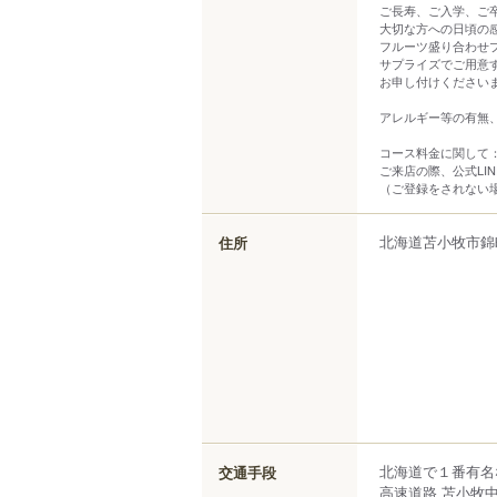
ご長寿、ご入学、ご
大切な方への日頃の
フルーツ盛り合わせプレ
サプライズでご用意
お申し付けください
アレルギー等の有無
コース料金に関して
ご来店の際、公式LI
（ご登録をされない
北海道
苫小牧市
錦
住所
北海道で１番有名
交通手段
高速道路 苫小牧