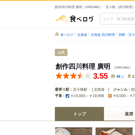
創作四川料理 廣明（HIROAKI） - 苫小牧（四川料理
食べログ
食べログ
北海道
北海道 四川料理
洞爺・苫小
公式
創作四川料理 廣明
（HIROAKI）
3.55
46
人
2
最寄り駅：
苫小牧駅
[
北海道
]
ジャンル：
四
予算：
￥15,000～￥19,999
￥6,000～￥7
トップ
座席