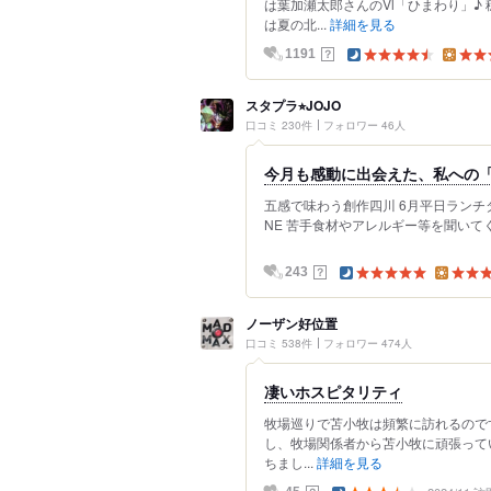
は葉加瀬太郎さんのVl「ひまわり」♪
は夏の北...
詳細を見る
？
1191
スタプラ⭐︎JOJO
口コミ 230件
フォロワー 46人
今月も感動に出会えた、私への
五感で味わう創作四川 6月平日ランチ
NE 苦手食材やアレルギー等を聞いてく
？
243
ノーザン好位置
口コミ 538件
フォロワー 474人
凄いホスピタリティ
牧場巡りで苫小牧は頻繁に訪れるので
し、牧場関係者から苫小牧に頑張って
ちまし...
詳細を見る