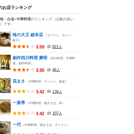
のお店ランキング
牧・白老×中華料理
のランキング
（点数の高い
）
です。
味の大王 総本店
（ラーメン、カレー、
餃子）
3.59
921
人
創作四川料理 廣明
（四川料理、中華料
理、創作料理）
3.55
46
人
花まさ
（中華料理、ラーメン、食堂）
3.42
136
人
一楽亭
（中華料理、焼きそば、丼）
3.42
107
人
一代
（中華料理、焼きそば、ラーメン）