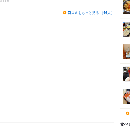
問
1回
口コミ
をもっと見る （
46
人）
食べ