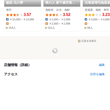
鮨処 北の華
島の人 新千歳空港ゲ
北海道増毛漁港
ートラウンジ店
遠藤水産 千歳千
寿司
海鮮丼、弁当、海鮮
居酒屋、海鮮、寿司
町店
3.57
3.52
3.23
￥10,000～￥14,999
￥2,000～￥2,999
￥3,000～￥3,999
Dinner:
Dinner:
Dinner:
-
￥2,000～￥2,999
-
Lunch:
Lunch:
Lunch:
154人
321人
98人
広告を非表示
店舗情報（詳細）
編集
アクセス
住所を編集