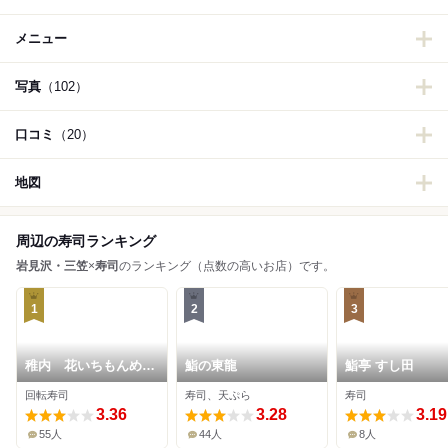
メニュー
写真
（102）
口コミ
（20）
地図
周辺の寿司ランキング
岩見沢・三笠
×
寿司
のランキング（点数の高いお店）です。
1
2
3
稚内 花いちもんめ
鮨の東龍
鮨亭 すし田
岩見沢店
回転寿司
寿司、天ぷら
寿司
3.36
3.28
3.19
55人
44人
8人