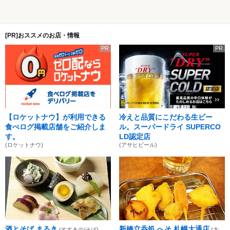
[PR]おススメのお店・情報
PR
PR
【ロケットナウ】が利用できる
冷えと品質にこだわる生ビー
食べログ掲載店舗をご紹介しま
ル。スーパードライ SUPERCO
す。
LD認定店
(ロケットナウ)
(アサヒビール)
酒とそば まるき
新橋立呑処 へそ 札幌大通店
(すすきの/そば)
(大