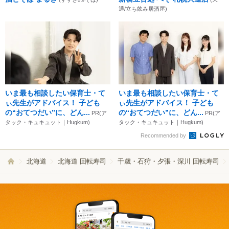
通/立ち飲み居酒屋)
いま最も相談したい保育士・て
いま最も相談したい保育士・て
ぃ先生がアドバイス！ 子ども
ぃ先生がアドバイス！ 子ども
の“おてつだい”に、どん...
の“おてつだい”に、どん...
PR(ア
PR(ア
タック・キュキュット｜Hugkum)
タック・キュキュット｜Hugkum)
Recommended by
北海道
北海道 回転寿司
千歳・石狩・夕張・深川 回転寿司