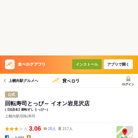
インストール
アプリで開く
上幌向駅グルメへ
ログイン
公式
回転寿司とっぴ～ イオン岩見沢店
(【旧店名】廻転ずし とっぴ～)
上幌向駅/回転寿司
3.06
20
人
217
人
～￥999
-