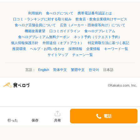
利用規約
食べログについて
携帯電話番号認証とは
口コミ・ランキングに対する取り組み
飲食店・飲食企業様向けサービス
食べログ店舗会員について
広告（メーカー・団体様等向け）について
機能改善要望
口コミガイドライン
食べログプレミアム
食べログプレミアム無料クーポン
ネット予約（リクエスト予約）
個人情報保護方針
外部送信（オプトアウト）
特定商取引法に基づく表記
推奨環境
ヘルプ・お問い合わせ
採用情報
企業情報
キーワード一覧
サイトマップ
チェーン一覧
言語：
English
简体中文
繁體中文
한국어
日本語
©Kakaku.com, Inc.
電話
行った
保存
共有