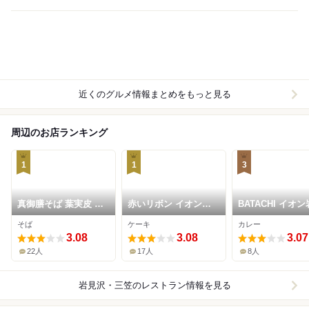
近くのグルメ情報まとめをもっと見る
周辺のお店ランキング
1
1
3
真御膳そば 葉実皮 イ
赤いリボン イオン岩
BATACHI イオ
オン岩見沢店
見沢店
沢店
そば
ケーキ
カレー
3.08
3.08
3.07
22人
17人
8人
岩見沢・三笠
のレストラン情報を見る