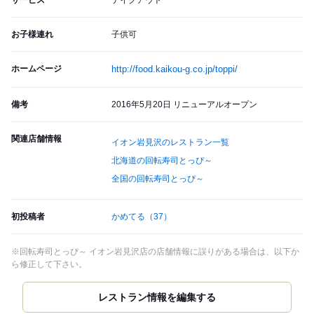
サービス
テイクアウト
お子様連れ
子供可
ホームページ
http://food.kaikou-g.co.jp/toppi/
備考
2016年5月20日 リニューアルオープン
関連店舗情報
イオン岩見沢のレストラン一覧
北海道の回転寿司とっぴ～
全国の回転寿司とっぴ～
初投稿者
かめてる
（37）
※回転寿司とっぴ～ イオン岩見沢店の店舗情報に誤りがある場合は、以下か
ら修正して下さい。
レストラン情報を編集する