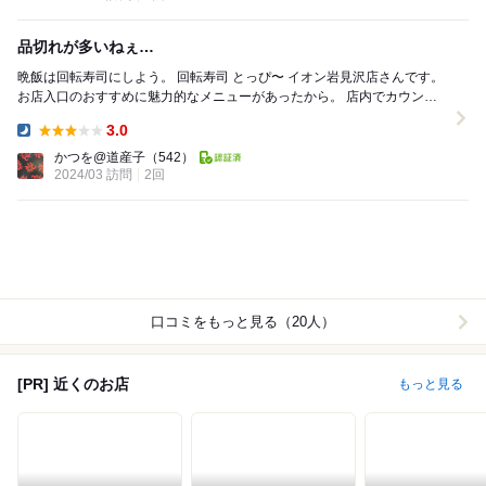
品切れが多いねぇ…
晩飯は回転寿司にしよう。 回転寿司 とっぴ〜 イオン岩見沢店さんです。
お店入口のおすすめに魅力的なメニューがあったから。 店内でカウンタ
ーに通されます。 オーダーはタ...
3.0
Dinner:
かつを@道産子
（542）
2024/03 訪問
2回
口コミをもっと見る（20人）
[PR] 近くのお店
もっと見る