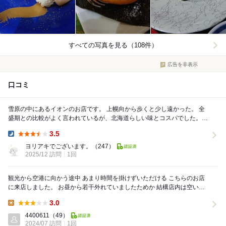
すべての写真を見る（108件）
広告を非表示
口コミ
雪原の中にあるイオンのお店です。 上幌向から歩くと少し遠かった。 全
盛期との比較がよく言われているが、北海道らしい味とコスパでした。
イオンの店内なので他にもいろいろある...
3.5
Dinner:
ヨリアキでございます。
（247）
2025/12 訪問
1回
観光から空港に向かう途中 あまり時間を掛けずいただける こちらのお店
に来店しました。 お昼から若干外れていましたためか 結構店内は空いて
いました。 とてもリーズナブルな価...
3.0
Lunch:
4400611
（49）
2024/07 訪問
1回