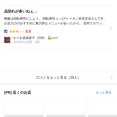
品切れが多いねぇ…
晩飯は回転寿司にしよう。 回転寿司 とっぴ〜 イオン岩見沢店さんです。
お店入口のおすすめに魅力的なメニューがあったから。 店内でカウンタ
ーに通されます。 オーダーはタ...
3.0
Dinner:
かつを@道産子
（539）
2024/03 訪問
2回
口コミをもっと見る（20人）
[PR] 近くのお店
もっと見る