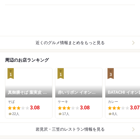
近くのグルメ情報まとめをもっと見る
周辺のお店ランキング
1
1
3
真御膳そば 葉実皮 イ
赤いリボン イオン岩
BATACHI イオ
オン岩見沢店
見沢店
沢店
そば
ケーキ
カレー
3.08
3.08
3.07
22人
17人
8人
岩見沢・三笠
のレストラン情報を見る