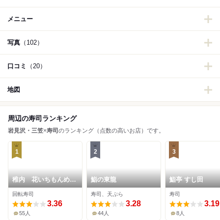
メニュー
写真
（102）
口コミ
（20）
地図
周辺の寿司ランキング
岩見沢・三笠
×
寿司
のランキング（点数の高いお店）です。
1
2
3
稚内 花いちもんめ
鮨の東龍
鮨亭 すし田
岩見沢店
回転寿司
寿司、天ぷら
寿司
3.36
3.28
3.19
55人
44人
8人