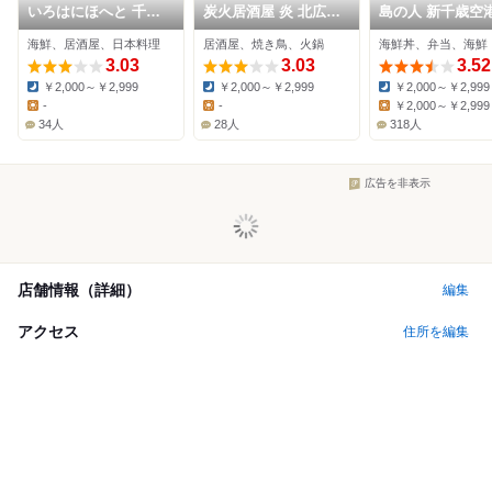
いろはにほへと 千歳
炭火居酒屋 炎 北広島
島の人 新千歳空
店
店
ートラウンジ店
海鮮、居酒屋、日本料理
居酒屋、焼き鳥、火鍋
海鮮丼、弁当、海鮮
3.03
3.03
3.52
￥2,000～￥2,999
￥2,000～￥2,999
￥2,000～￥2,999
Dinner:
Dinner:
Dinner:
-
-
￥2,000～￥2,999
Lunch:
Lunch:
Lunch:
34人
28人
318人
広告を非表示
店舗情報（詳細）
編集
アクセス
住所を編集