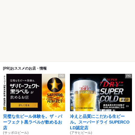
[PR]おススメのお店・情報
PR
PR
完璧な生ビール体験を。ザ・パ
冷えと品質にこだわる生ビー
ーフェクト黒ラベルが飲めるお
ル。スーパードライ SUPERCO
店
LD認定店
(サッポロビール)
(アサヒビール)