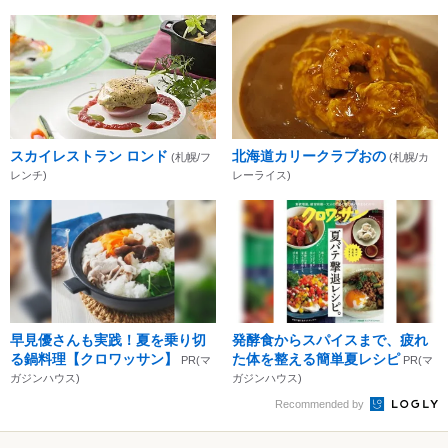
スカイレストラン ロンド
北海道カリークラブおの
(札幌/フ
(札幌/カ
レンチ)
レーライス)
早見優さんも実践！夏を乗り切
発酵食からスパイスまで、疲れ
る鍋料理【クロワッサン】
た体を整える簡単夏レシピ
PR(マ
PR(マ
ガジンハウス)
ガジンハウス)
Recommended by