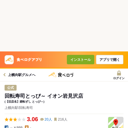
インストール
アプリで開く
上幌向駅グルメへ
ログイン
公式
回転寿司とっぴ～ イオン岩見沢店
(【旧店名】廻転ずし とっぴ～)
上幌向駅/回転寿司
3.06
20
人
216
人
～￥999
-