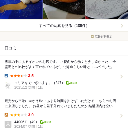
すべての写真を見る（108件）
広告を非表示
口コミ
雪原の中にあるイオンのお店です。 上幌向から歩くと少し遠かった。 全
盛期との比較がよく言われているが、北海道らしい味とコスパでした。
イオンの店内なので他にもいろいろある...
3.5
Dinner:
ヨリアキでございます。
（247）
2025/12 訪問
1回
観光から空港に向かう途中 あまり時間を掛けずいただける こちらのお店
に来店しました。 お昼から若干外れていましたためか 結構店内は空いて
いました。 とてもリーズナブルな価...
3.0
Lunch:
4400611
（49）
2024/07 訪問
1回