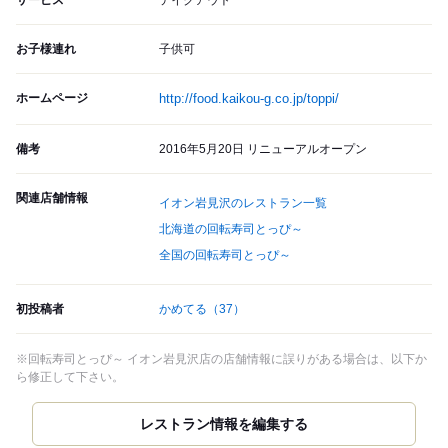
サービス
テイクアウト
お子様連れ
子供可
ホームページ
http://food.kaikou-g.co.jp/toppi/
備考
2016年5月20日 リニューアルオープン
関連店舗情報
イオン岩見沢のレストラン一覧
北海道の回転寿司とっぴ～
全国の回転寿司とっぴ～
初投稿者
かめてる
（37）
※回転寿司とっぴ～ イオン岩見沢店の店舗情報に誤りがある場合は、以下か
ら修正して下さい。
レストラン情報を編集する