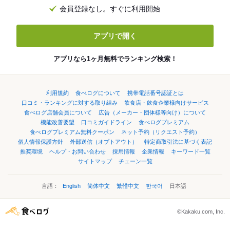
会員登録なし。すぐに利用開始
アプリで開く
アプリなら1ヶ月無料でランキング検索！
利用規約
食べログについて
携帯電話番号認証とは
口コミ・ランキングに対する取り組み
飲食店・飲食企業様向けサービス
食べログ店舗会員について
広告（メーカー・団体様等向け）について
機能改善要望
口コミガイドライン
食べログプレミアム
食べログプレミアム無料クーポン
ネット予約（リクエスト予約）
個人情報保護方針
外部送信（オプトアウト）
特定商取引法に基づく表記
推奨環境
ヘルプ・お問い合わせ
採用情報
企業情報
キーワード一覧
サイトマップ
チェーン一覧
言語：
English
简体中文
繁體中文
한국어
日本語
©Kakaku.com, Inc.