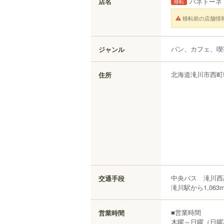
店名
パネトーネ
移転
移転前の店舗情
パン、カフェ、喫
ジャンル
北海道
滝川市
西町
住所
中央バス 滝川西
交通手段
滝川駅から1,063
■営業時間
営業時間
木曜～日曜（日曜