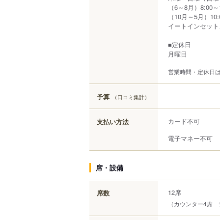
（6～8月）8:00～
（10月～5月）10:
イートインセットメニ
■定休日
月曜日
営業時間・定休日
予算
（口コミ集計）
カード不可
支払い方法
電子マネー不可
席・設備
12席
席数
（カウンター4席 