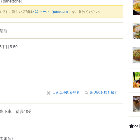
（panettone）
報です。新しい店舗は
パネトーネ（panettone）
をご参照ください。
茶店
5丁目5-59
大きな地図を見る
周辺のお店を探す
高下車 徒歩10分
m
食べ
不定休）