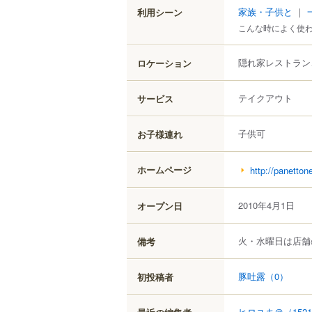
家族・子供と
｜
利用シーン
こんな時によく使
隠れ家レストラン
ロケーション
テイクアウト
サービス
子供可
お子様連れ
ホームページ
http://panetton
2010年4月1日
オープン日
火・水曜日は店舗
備考
豚吐露
（0）
初投稿者
ヒロユキ＠
（152