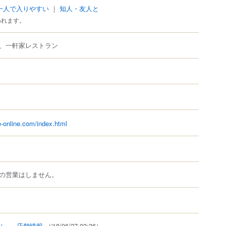
一人で入りやすい
｜
知人・友人と
われます。
、一軒家レストラン
e-online.com/index.html
の営業はしません。
1）
...
店舗情報
（'18/06/27 03:36）