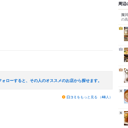
周辺
深川
の高
1
2
3
フォローすると、その人のオススメのお店から探せます。
4
口コミ
をもっと見る （
48
人）
5