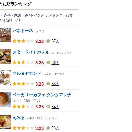
のお店ランキング
・赤平・滝川・芦別×パン
のランキング
（点数
いお店）
です。
パネトーネ
（パン）
3.32
37
人
スターライトホテル
（ホテル、パン）
3.25
86
人
サルタセカンド
（パン、ケーキ）
3.25
35
人
ベーカリーカフェ タンタアンナ
（パン、惣菜・デリ）
3.25
34
人
えみる
（洋食、喫茶店、パン）
3.23
23
人