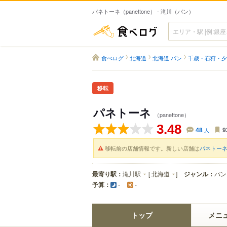
パネトーネ（panettone） - 滝川（パン）
食べログ
食べログ
北海道
北海道 パン
千歳・石狩・夕
移転
パネトーネ
（panettone）
3.48
48
人
9
移転前の店舗情報です。新しい店舗は
パネトーネ（
最寄り駅：
滝川駅
[
北海道
]
ジャンル：
パン
予算：
-
-
トップ
メニ