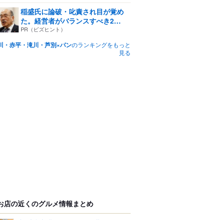
稲盛氏に論破・叱責され目が覚め
た。経営者がバランスすべき2
つ...
PR（ビズヒント）
川・赤平・滝川・芦別×パン
のランキングをもっと
見る
お店の近くのグルメ情報まとめ