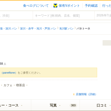
食べログについて
保有Vポイント
予約確認
行っ
張・深川 パン
深川・赤平・滝川・芦別 パン
滝川駅 パン
パネトーネ
38
人
panettone）
をご参照ください。
カフェ
喫茶店
店舗情報（詳細）
ュー・コース
写真
口コミ
303