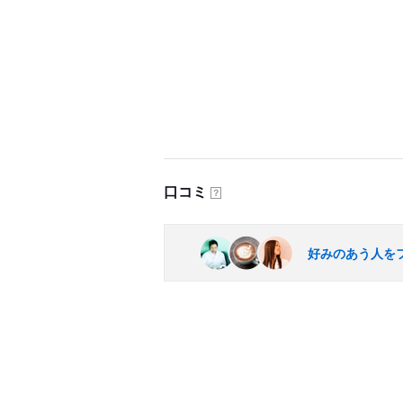
口コミ
？
好みのあう人を