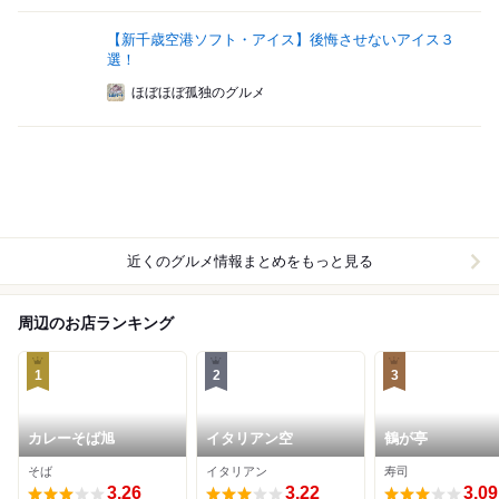
【新千歳空港ソフト・アイス】後悔させないアイス３
選！
ほぼほぼ孤独のグルメ
近くのグルメ情報まとめをもっと見る
周辺のお店ランキング
1
2
3
カレーそば旭
イタリアン空
鶴が亭
そば
イタリアン
寿司
3.26
3.22
3.09