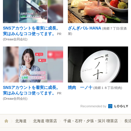
SNSアカウントを着実に成長。
ざんぎバル HANA
(南郷７丁目/居酒
実はみんなココ使ってます。
屋)
PR
(Dreaw合同会社)
SNSアカウントを着実に成長。
焼肉 一ノ十
(南郷１８丁目/焼肉)
実はみんなココ使ってます。
PR
(Dreaw合同会社)
Recommended by
北海道
北海道 喫茶店
千歳・石狩・夕張・深川 喫茶店
長