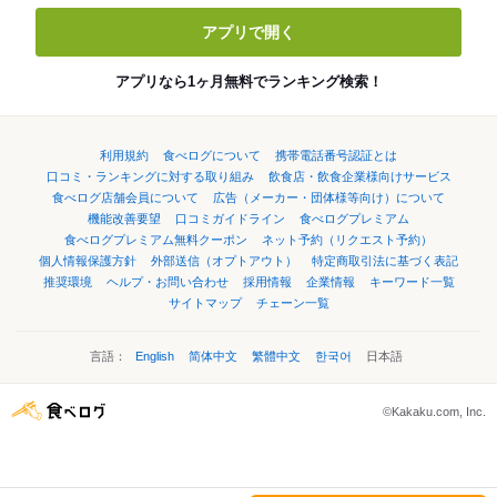
アプリで開く
アプリなら1ヶ月無料でランキング検索！
利用規約
食べログについて
携帯電話番号認証とは
口コミ・ランキングに対する取り組み
飲食店・飲食企業様向けサービス
食べログ店舗会員について
広告（メーカー・団体様等向け）について
機能改善要望
口コミガイドライン
食べログプレミアム
食べログプレミアム無料クーポン
ネット予約（リクエスト予約）
個人情報保護方針
外部送信（オプトアウト）
特定商取引法に基づく表記
推奨環境
ヘルプ・お問い合わせ
採用情報
企業情報
キーワード一覧
サイトマップ
チェーン一覧
言語：
English
简体中文
繁體中文
한국어
日本語
©Kakaku.com, Inc.