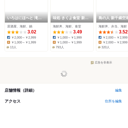
いろはにほへと 滝川
味処 きくよ食堂 新千
島の人 新千歳空
店
歳空港店
ートラウンジ店
居酒屋、海鮮、鍋
海鮮丼、海鮮、食堂
海鮮丼、弁当、海鮮
3.02
3.49
3.52
￥2,000～￥2,999
￥1,000～￥1,999
￥2,000～￥2,999
Dinner:
Dinner:
Dinner:
￥1,000～￥1,999
￥1,000～￥1,999
￥2,000～￥2,999
Lunch:
Lunch:
Lunch:
13人
793人
320人
広告を非表示
店舗情報（詳細）
編集
アクセス
住所を編集