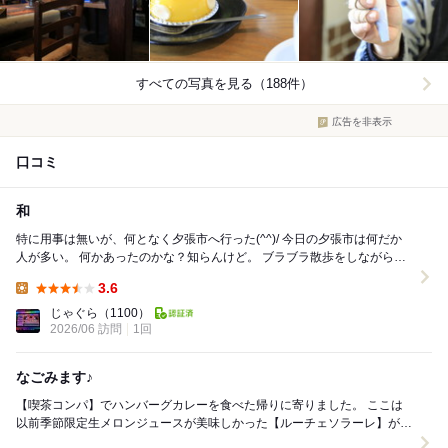
すべての写真を見る（188件）
広告を非表示
口コミ
和
特に用事は無いが、何となく夕張市へ行った(^^)/ 今日の夕張市は何だか
人が多い。 何かあったのかな？知らんけど。 ブラブラ散歩をしながら
『和』さんへ辿り着いた(^^) 旧...
3.6
Lunch:
じゃぐら
（1100）
2026/06 訪問
1回
なごみます♪
【喫茶コンパ】でハンバーグカレーを食べた帰りに寄りました。 ここは
以前季節限定生メロンジュースが美味しかった【ルーチェソラーレ】があ
った場所です。 外観は当時と全く変わりません...