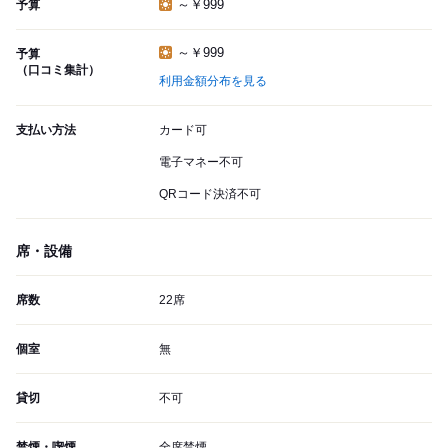
～￥999
予算
～￥999
予算
（口コミ集計）
利用金額分布を見る
支払い方法
カード可
電子マネー不可
QRコード決済不可
席・設備
席数
22席
個室
無
貸切
不可
禁煙・喫煙
全席禁煙