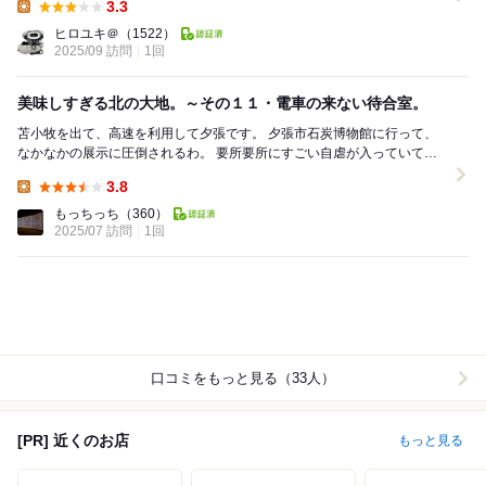
3.3
Lunch:
ヒロユキ＠
（1522）
2025/09 訪問
1回
美味しすぎる北の大地。～その１１・電車の来ない待合室。
苫小牧を出て、高速を利用して夕張です。 夕張市石炭博物館に行って、
なかなかの展示に圧倒されるわ。 要所要所にすごい自虐が入っていて、
素直に笑えたし。 博物館の見学のあとに...
3.8
Lunch:
もっちっち
（360）
2025/07 訪問
1回
口コミをもっと見る（33人）
[PR] 近くのお店
もっと見る