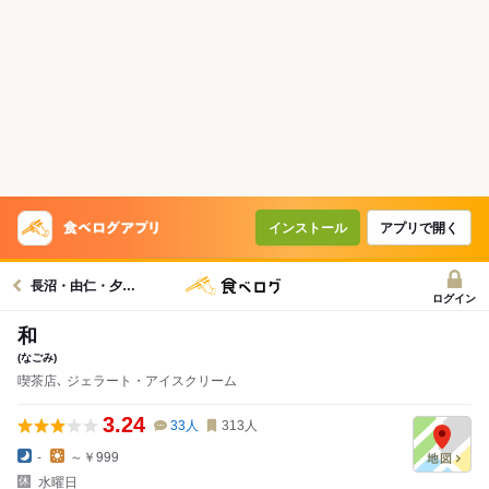
インストール
アプリで開く
長沼・由仁・夕張グルメへ
ログイン
和
(なごみ)
喫茶店､ ジェラート・アイスクリーム
3.24
33
人
313
人
-
～￥999
水曜日