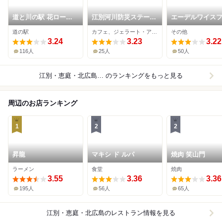
道と川の駅 花ロード
江別河川防災ステーシ
エーデルワイス
えにわ
ョン売店
ム直売店
道の駅
カフェ、ジェラート・アイスクリーム、その他
その他
3.24
3.23
3.22
116人
25人
50人
江別・恵庭・北広島×その他
のランキングをもっと見る
周辺のお店ランキング
1
2
2
昇龍
マキシ ド ルパ
焼肉 笑山門
ラーメン
食堂
焼肉
3.55
3.36
3.36
195人
56人
65人
江別・恵庭・北広島
のレストラン情報を見る