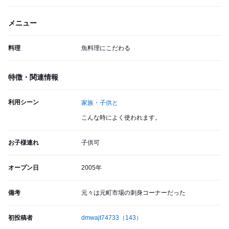
メニュー
料理
魚料理にこだわる
特徴・関連情報
利用シーン
家族・子供と
こんな時によく使われます。
お子様連れ
子供可
オープン日
2005年
備考
元々は元町市場の刺身コーナーだった
初投稿者
dmwajt74733
（143）