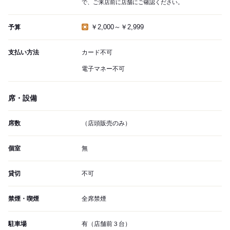
で、ご来店前に店舗にご確認ください。
￥2,000～￥2,999
予算
支払い方法
カード不可
電子マネー不可
席・設備
席数
（店頭販売のみ）
個室
無
貸切
不可
禁煙・喫煙
全席禁煙
駐車場
有（店舗前３台）