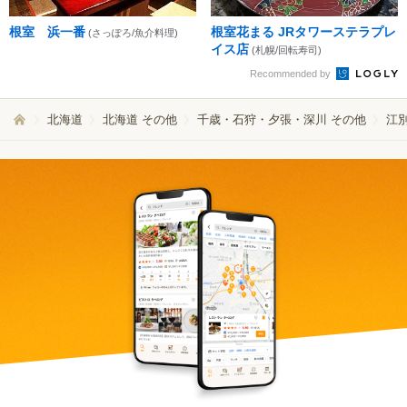
根室 浜一番
根室花まる JRタワーステラプレ
(さっぽろ/魚介料理)
イス店
(札幌/回転寿司)
Recommended by
北海道
北海道 その他
千歳・石狩・夕張・深川 その他
江