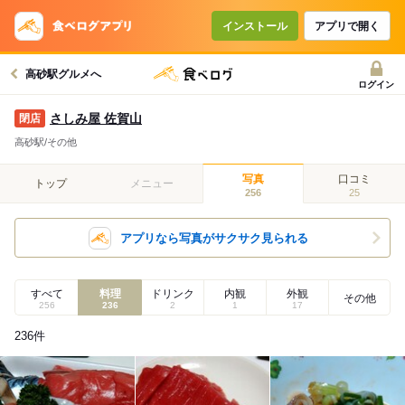
インストール
アプリで開く
高砂駅グルメへ
ログイン
さしみ屋 佐賀山
高砂駅/その他
写真
口コミ
トップ
メニュー
256
25
アプリなら写真がサクサク見られる
すべて
料理
ドリンク
内観
外観
その他
256
236
2
1
17
236
件