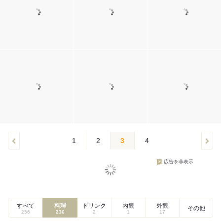
1
2
3
4
広告を非表示
すべて
料理
ドリンク
内観
外観
その他
256
236
2
1
17