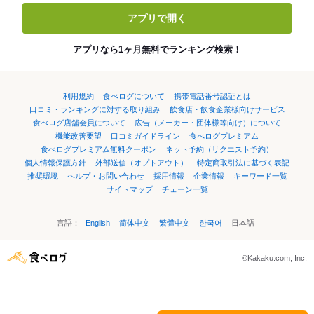
アプリで開く
アプリなら1ヶ月無料でランキング検索！
利用規約
食べログについて
携帯電話番号認証とは
口コミ・ランキングに対する取り組み
飲食店・飲食企業様向けサービス
食べログ店舗会員について
広告（メーカー・団体様等向け）について
機能改善要望
口コミガイドライン
食べログプレミアム
食べログプレミアム無料クーポン
ネット予約（リクエスト予約）
個人情報保護方針
外部送信（オプトアウト）
特定商取引法に基づく表記
推奨環境
ヘルプ・お問い合わせ
採用情報
企業情報
キーワード一覧
サイトマップ
チェーン一覧
言語：
English
简体中文
繁體中文
한국어
日本語
©Kakaku.com, Inc.