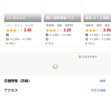
ドレモルタオ
隠れ 昭和酒場 てげて
味処 きくよ食堂 
げ
歳空港店
パン、カフェ、ケーキ
居酒屋、海鮮、鳥料理
海鮮丼、海鮮、食堂
3.40
3.20
3.49
-
￥3,000～￥3,999
￥1,000～￥1,999
Dinner:
Dinner:
Dinner:
￥2,000～￥2,999
-
￥1,000～￥1,999
Lunch:
Lunch:
Lunch:
640人
35人
792人
広告を非表示
店舗情報（詳細）
編集
アクセス
住所を編集