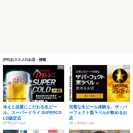
[PR]おススメのお店・情報
PR
PR
冷えと品質にこだわる生ビー
完璧な生ビール体験を。ザ・パ
ル。スーパードライ SUPERCO
ーフェクト黒ラベルが飲めるお
LD認定店
店
(アサヒビール)
(サッポロビール)