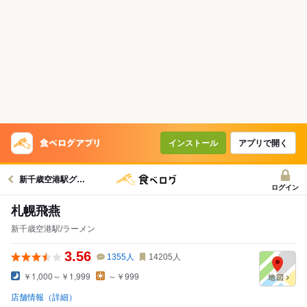
インストール
アプリで開く
新千歳空港駅グルメへ
ログイン
札幌飛燕
新千歳空港駅/ラーメン
3.56
1355
人
14205
人
￥1,000～￥1,999
～￥999
店舗情報（詳細）