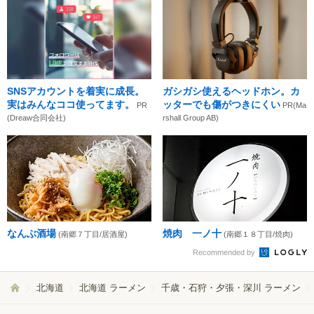
SNSアカウントを着実に成長。
ガシガシ使えるヘッドホン。カ
実はみんなココ使ってます。
ッターでも傷がつきにくい
PR
PR(Ma
(Dreaw合同会社)
rshall Group AB)
なんぶ酒場
焼肉 一ノ十
(南郷７丁目/居酒屋)
(南郷１８丁目/焼肉)
Recommended by
北海道
北海道 ラーメン
千歳・石狩・夕張・深川 ラーメン