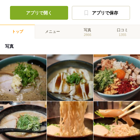
アプリで開く
アプリで保存
写真
口コミ
トップ
メニュー
2866
1355
写真