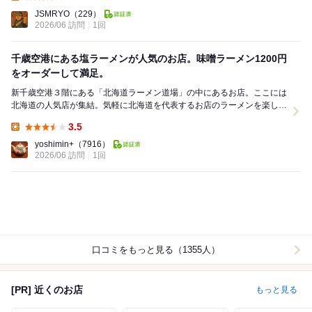
Lunch:
JSMRYO
（229）
2026/06 訪問
1回
千歳空港にある塩ラーメンが人気のお店。味噌ラーメン1200円
をオーダーして満足。
新千歳空港３階にある「北海道ラーメン道場」の中にあるお店。ここには
北海道の人気店が集結。気軽に北海道を代表するお店のラーメンを楽しむ
ことができます。（ただしフードコート形式ではない...
3.5
Lunch:
yoshimin+
（7916）
2026/06 訪問
1回
口コミをもっと見る（1355人）
[PR] 近くのお店
もっと見る