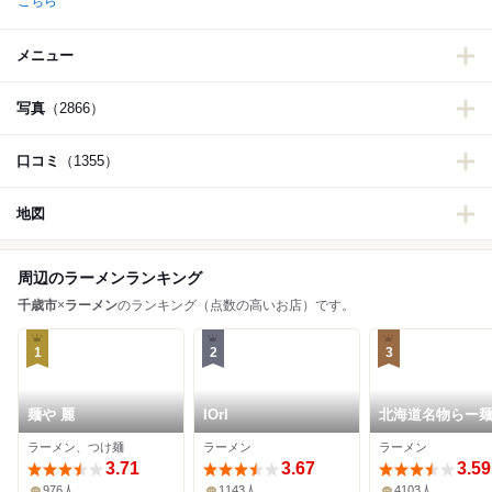
こちら
メニュー
写真
（2866）
口コミ
（1355）
地図
周辺のラーメンランキング
千歳市
×
ラーメン
のランキング（点数の高いお店）です。
1
2
3
麺や 麗
IOrI
北海道名物らー麺
びそば一幻 新千
ラーメン、つけ麺
ラーメン
ラーメン
港店
3.71
3.67
3.59
976人
1143人
4103人