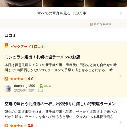
すべての写真を見る（3205件）
広告を非表示
口コミ
ピックアップ！口コミ
ミシュラン選出！札幌の塩ラーメンのお店
本日は得意先廻りで久々の新千歳空港。降機後に用務先と待ち合わせの時
間まで1時間弱しかないのでラーメンで手早く済ませることにする。 時刻
は1130過ぎで、ランチで一番混み合う時分。いつもの通り一幻さんは死
4.0
ぬほど混雑しており、何故か欅さんもえらく混んでいるのでそれ以外で…
Lunch:
とラーメン道場内を漫ろ歩いてい...
dacha
（1399）
2026/04 訪問
1回
空港で味わう北海道の一杯。出張帰りに嬉しい特製塩ラーメン
弾丸の北海道出張を終え、新千歳空港へ到着。せっかく北海道まで来たの
だから最後にラーメンを食べて帰ろうと思い、空港内にある札幌飛燕さん
へ伺いました。 新千歳空港のラーメンエリア...
3.5