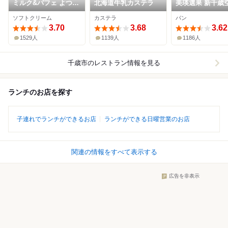
ミルク&パフェ よつ葉
北海道牛乳カステラ
美瑛選果 新千歳
ホワイトコージ 新千
店
ソフトクリーム
カステラ
パン
歳空港店
3.70
3.68
3.62
1529人
1139人
1186人
千歳市
のレストラン情報を見る
ランチのお店を探す
子連れでランチができるお店
ランチができる日曜営業のお店
関連の情報をすべて表示する
広告を非表示