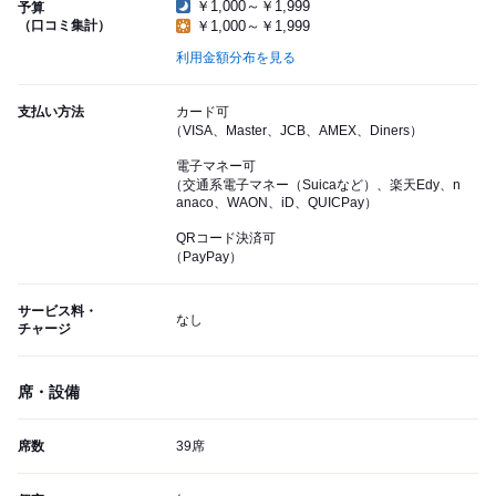
￥1,000～￥1,999
予算
（口コミ集計）
￥1,000～￥1,999
利用金額分布を見る
支払い方法
カード可
（VISA、Master、JCB、AMEX、Diners）
電子マネー可
（交通系電子マネー（Suicaなど）、楽天Edy、n
anaco、WAON、iD、QUICPay）
QRコード決済可
（PayPay）
サービス料・
なし
チャージ
席・設備
席数
39席