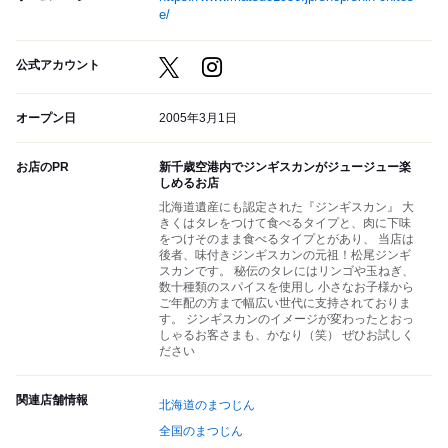
e/
公式アカウント
オープン日
2005年3月1日
お店のPR
新千歳空港内でジンギスカンがジュージュー楽
しめるお店
北海道遺産にも認定された『ジンギスカン』 大
きくはタレをつけて食べるタイプと、肉に下味
をつけそのまま食べるタイプとがあり、 当店は
後者、味付きジンギスカンの元祖！松尾ジンギ
スカンです。 秘伝のタレにはリンゴや玉ねぎ、
数十種類のスパイスを使用し 小さなお子様から
ご年配の方まで幅広い世代に支持されておりま
す。 ジンギスカンのイメージが変わったとおっ
しゃるお客さまも、かなり（笑） ぜひお試しく
ださい
関連店舗情報
北海道のまつじん
全国のまつじん