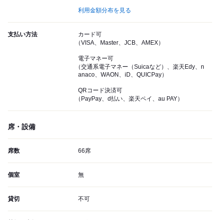
利用金額分布を見る
支払い方法
カード可
（VISA、Master、JCB、AMEX）
電子マネー可
（交通系電子マネー（Suicaなど）、楽天Edy、n
anaco、WAON、iD、QUICPay）
QRコード決済可
（PayPay、d払い、楽天ペイ、au PAY）
席・設備
席数
66席
個室
無
貸切
不可