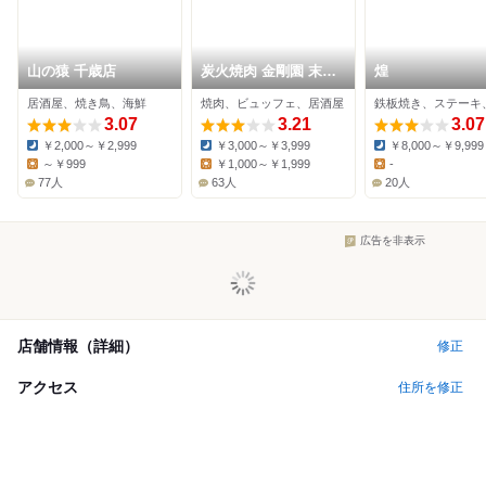
山の猿 千歳店
炭火焼肉 金剛園 末広
煌
亭
居酒屋、焼き鳥、海鮮
焼肉、ビュッフェ、居酒屋
3.07
3.21
3.07
￥2,000～￥2,999
￥3,000～￥3,999
￥8,000～￥9,999
Dinner:
Dinner:
Dinner:
～￥999
￥1,000～￥1,999
-
Lunch:
Lunch:
Lunch:
77人
63人
20人
広告を非表示
店舗情報（詳細）
修正
アクセス
住所を修正