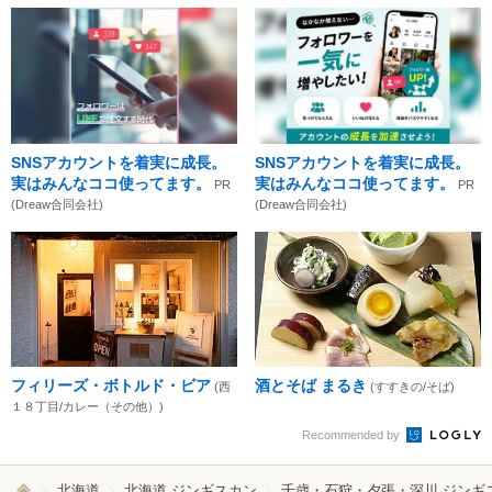
SNSアカウントを着実に成長。
SNSアカウントを着実に成長。
実はみんなココ使ってます。
実はみんなココ使ってます。
PR
PR
(Dreaw合同会社)
(Dreaw合同会社)
フィリーズ・ボトルド・ビア
酒とそば まるき
(西
(すすきの/そば)
１８丁目/カレー（その他）)
Recommended by
北海道
北海道 ジンギスカン
千歳・石狩・夕張・深川 ジンギ