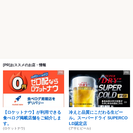
[PR]おススメのお店・情報
PR
PR
【ロケットナウ】が利用できる
冷えと品質にこだわる生ビー
食べログ掲載店舗をご紹介しま
ル。スーパードライ SUPERCO
す。
LD認定店
(ロケットナウ)
(アサヒビール)