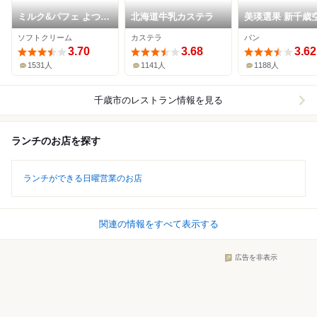
ミルク&パフェ よつ葉
北海道牛乳カステラ
美瑛選果 新千歳
ホワイトコージ 新千
店
ソフトクリーム
カステラ
パン
歳空港店
3.70
3.68
3.62
1531人
1141人
1188人
千歳市
のレストラン情報を見る
ランチのお店を探す
ランチができる日曜営業のお店
関連の情報をすべて表示する
広告を非表示