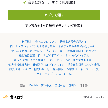
会員登録なし。すぐに利用開始
アプリで開く
アプリなら1ヶ月無料でランキング検索！
利用規約
食べログについて
携帯電話番号認証とは
口コミ・ランキングに対する取り組み
飲食店・飲食企業様向けサービス
食べログ店舗会員について
広告（メーカー・団体様等向け）について
機能改善要望
口コミガイドライン
食べログプレミアム
食べログプレミアム無料クーポン
ネット予約（リクエスト予約）
個人情報保護方針
外部送信（オプトアウト）
特定商取引法に基づく表記
推奨環境
ヘルプ・お問い合わせ
採用情報
企業情報
キーワード一覧
サイトマップ
チェーン一覧
言語：
English
简体中文
繁體中文
한국어
日本語
©Kakaku.com, Inc.