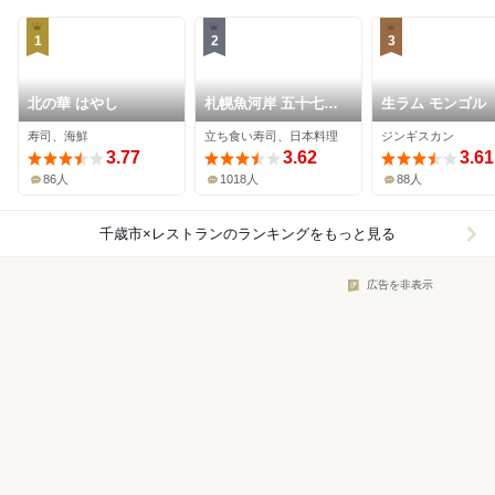
1
2
3
北の華 はやし
札幌魚河岸 五十七番
生ラム モンゴル
寿し
寿司、海鮮
立ち食い寿司、日本料理
ジンギスカン
3.77
3.62
3.61
86人
1018人
88人
千歳市×レストラン
のランキングをもっと見る
広告を非表示