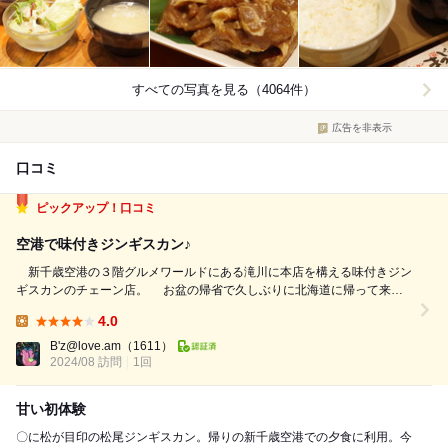
すべての写真を見る（4064件）
広告を非表示
口コミ
ピックアップ！口コミ
空港で味付きジンギスカン♪
新千歳空港の３階グルメワールドにある滝川に本店を構える味付きジン
ギスカンのチェーン店。 お盆の帰省で久しぶりに北海道に帰って来た
ので、ランチは空港内でジンギスカンをいただきました。 店内にはテ
4.0
ーブル席が多数配置されていて、ランチには少し早めの時間だったので、
Lunch:
入店時のお客さんは少なか...
B'z@love.am
（1611）
2024/08 訪問
1回
甘い初体験
〇に松が目印の松尾ジンギスカン。帰りの新千歳空港での夕食に利用。今