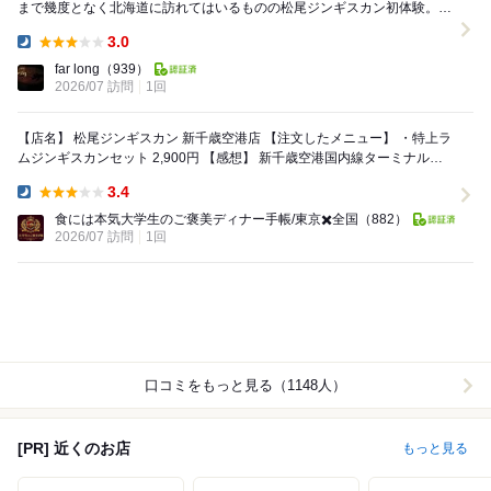
まで幾度となく北海道に訪れてはいるものの松尾ジンギスカン初体験。
アルバイト風女性店員にテーブル席に案内され...
3.0
Dinner:
far long
（939）
2026/07 訪問
1回
【店名】 松尾ジンギスカン 新千歳空港店 【注文したメニュー】 ・特上ラ
ムジンギスカンセット 2,900円 【感想】 新千歳空港国内線ターミナルの3
階、数々の名店...
3.4
Dinner:
食には本気大学生のご褒美ディナー手帳/東京✖️全国
（882）
2026/07 訪問
1回
口コミをもっと見る（1148人）
[PR] 近くのお店
もっと見る