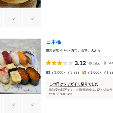
日本橋
倶知安駅 447m / 寿司、食堂、天ぷら
3.12
人
34
54
￥3,000～￥3,999
￥1,000～￥1,9
この日はジャガイモ祭りでした
倶知安の駅近です。北海道新幹線の駅が倶知安に
海苔1761(1008)
by