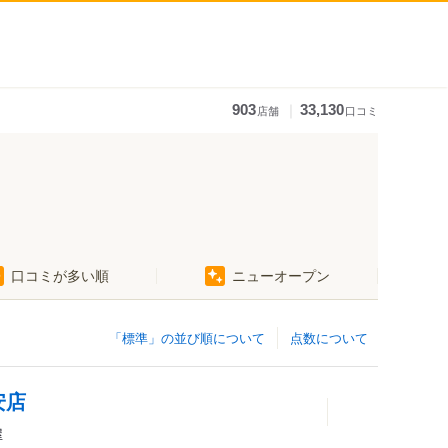
｜
903
33,130
店舗
口コミ
口コミが多い順
ニューオープン
「標準」の並び順について
点数について
安店
屋