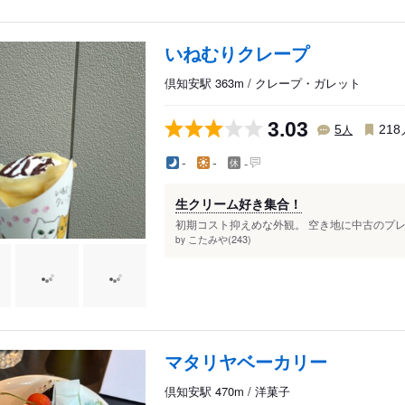
いねむりクレープ
倶知安駅 363m / クレープ・ガレット
3.03
人
5
218
-
-
-
生クリーム好き集合！
初期コスト抑えめな外観。 空き地に中古のプレ
こたみや(243)
by
マタリヤベーカリー
倶知安駅 470m / 洋菓子