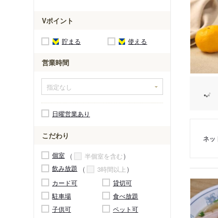
Vポイント
貯まる
使える
営業時間
日曜営業あり
こだわり
ネッ
個室
半個室を含む
飲み放題
3時間以上
カード可
貸切可
駐車場
食べ放題
子供可
ペット可