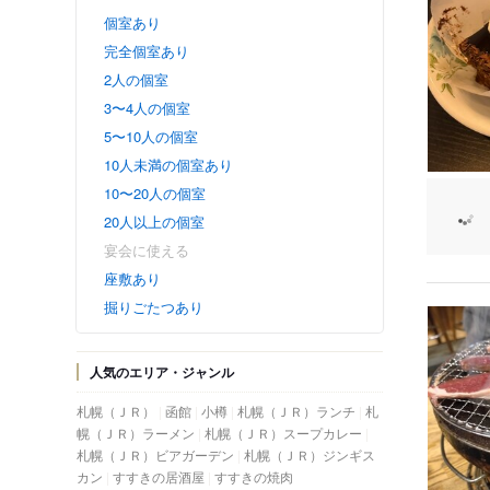
個室あり
完全個室あり
2人の個室
3〜4人の個室
5〜10人の個室
10人未満の個室あり
10〜20人の個室
20人以上の個室
宴会に使える
座敷あり
掘りごたつあり
人気のエリア・ジャンル
札幌（ＪＲ）
函館
小樽
札幌（ＪＲ）ランチ
札
幌（ＪＲ）ラーメン
札幌（ＪＲ）スープカレー
札幌（ＪＲ）ビアガーデン
札幌（ＪＲ）ジンギス
カン
すすきの居酒屋
すすきの焼肉