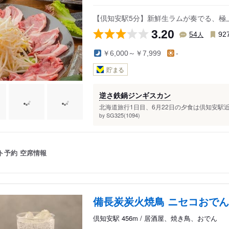
アット ニセコ HANAZONO
【倶知安駅5分】新鮮生ラムが奏でる、極
3.20
人
54
92
￥6,000～￥7,999
-
貯まる
逆さ鉄鍋ジンギスカン
北海道旅行1日目、6月22日の夕食は倶知安駅
SG325(1094)
by
ト予約
空席情報
備長炭炭火焼鳥 ニセコおで
倶知安駅 456m / 居酒屋、焼き鳥、おでん