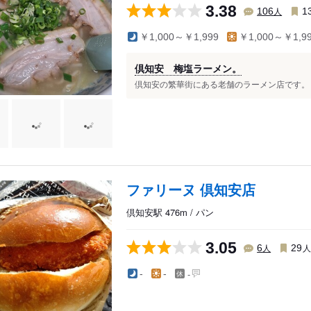
3.38
人
106
1
￥1,000～￥1,999
￥1,000～￥1,9
倶知安 梅塩ラーメン。
倶知安の繁華街にある老舗のラーメン店です。 週
ファリーヌ 倶知安店
倶知安駅 476m / パン
3.05
人
6
29
-
-
-