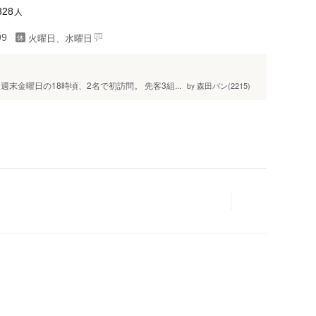
人
328
火曜日、水曜日
99
末金曜日の18時頃、2名で初訪問。 先客3組...
森田パン(2215)
by
人