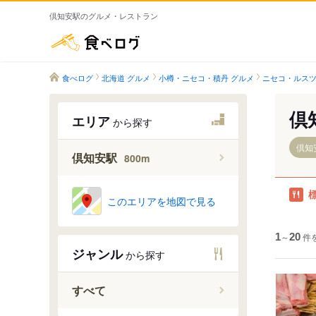
倶知安駅のグルメ・レストラン
食べログ
食べログ
北海道 グルメ
小樽・ニセコ・積丹 グルメ
ニセコ・ルスツ
倶
エリア
から探す
倶知安
倶知安駅
800m
このエリアを地図で見る
1
～
20
件
ジャンル
から探す
すべて