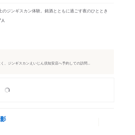
上のジンギスカン体験。銘酒とともに過ごす夜のひととき
人
7
近く、ジンギスカンえいじん倶知安店へ予約しての訪問...
ん影