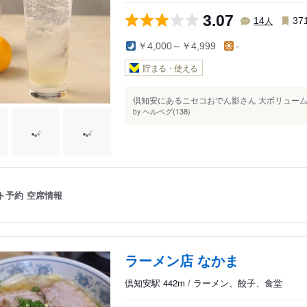
3.07
人
14
37
￥4,000～￥4,999
-
貯まる・使える
倶知安にあるニセコおでん影さん 大ボリューム
ヘルベグ(138)
by
ト予約
空席情報
ラーメン店 なかま
倶知安駅 442m / ラーメン、餃子、食堂