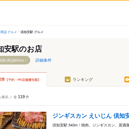
周辺 グルメ
倶知安駅 グルメ
知安駅のお店
詳細条件
駅(周辺800m)
標準
ランキング
【予約・PR店舗優先順】
を表示
／
全
119
件
ジンギスカン えいじん 倶知
倶知安駅 543m / 焼肉、ジンギスカン、居酒