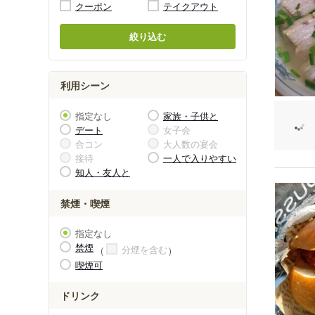
クーポン
テイクアウト
絞り込む
利用シーン
指定なし
家族・子供と
デート
女子会
合コン
大人数の宴会
接待
一人で入りやすい
知人・友人と
禁煙・喫煙
指定なし
禁煙
分煙を含む
喫煙可
ドリンク