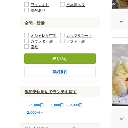
ワインあり
日本酒あり
焼酎あり
空間・設備
オシャレな空間
カップルシート
カウンター席
ソファー席
座敷
絞り込む
詳細条件
倶知安駅周辺でランチを探す
～1,000円
1,000円 ～ 2,000円
2,000円～