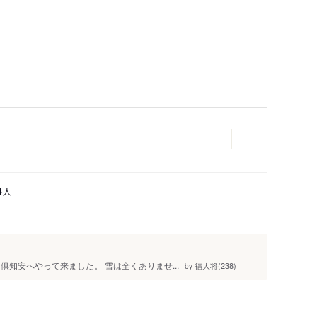
人
4
知安へやって来ました。 雪は全くありませ...
福大将(238)
by