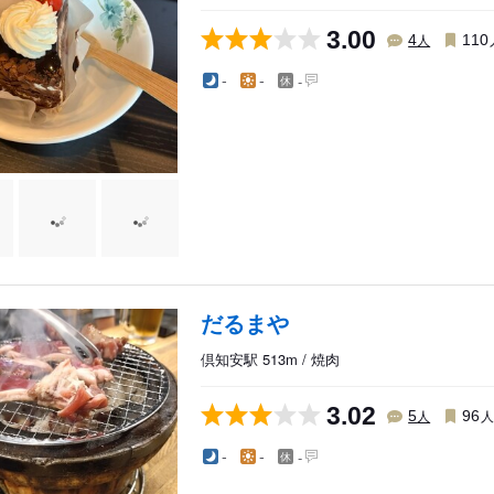
3.00
人
4
110
-
-
-
だるまや
倶知安駅 513m / 焼肉
3.02
人
5
96
-
-
-