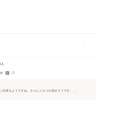
人
4
-
99
出来るようですね、さらにニセコが混みそうです。 ...