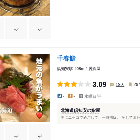
千春鮨
倶知安駅 408m / 居酒屋
3.09
人
19
29
水曜日
-
-
北海道倶知安の鮨屋
冬にニセコで過ごして、一時帰阪。 そしてまた倶