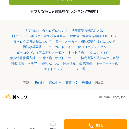
アプリなら1ヶ月無料でランキング検索！
利用規約
食べログについて
携帯電話番号認証とは
口コミ・ランキングに対する取り組み
飲食店・飲食企業様向けサービス
食べログ店舗会員について
広告（メーカー・団体様等向け）について
機能改善要望
口コミガイドライン
食べログプレミアム
食べログプレミアム無料クーポン
ネット予約（リクエスト予約）
個人情報保護方針
外部送信（オプトアウト）
特定商取引法に基づく表記
推奨環境
ヘルプ・お問い合わせ
採用情報
企業情報
キーワード一覧
サイトマップ
チェーン一覧
言語：
English
简体中文
繁體中文
한국어
日本語
©Kakaku.com, Inc.
電話