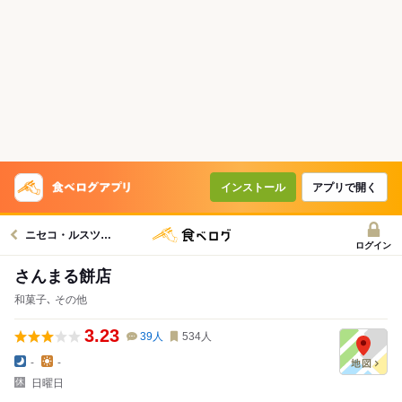
インストール
アプリで開く
ニセコ・ルスツ周辺グルメへ
ログイン
さんまる餅店
和菓子､ その他
3.23
39
人
534
人
-
-
日曜日