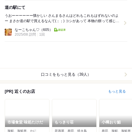
道の駅にて
うおーーーーーー懐かしい さんまるさんはどれもこれもはずれないのよ
ー まさか道の駅で買えるなんて(；；) コシがあって 本物の餅って感じが
すき なつかしくて 団子やらい...
なーこちゃん♡
（605）
2025/08 訪問
1回
口コミをもっと見る（39人）
[PR] 近くのお店
もっと見る
市場食堂 味処たけだ
もっきり荘
小樽おり鮨
海鮮、海鮮丼、かに
居酒屋、寿司、焼き鳥
寿司、海鮮、海鮮丼