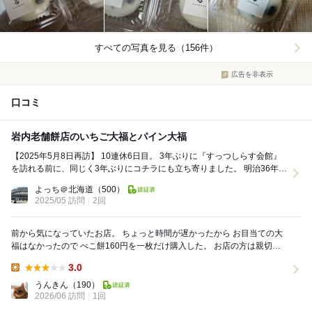
すべての写真を見る（156件）
広告を非表示
口コミ
岩内老舗餅店のいちご大福とパイン大福
【2025年5月8日再訪】 10連休6日目。 3年ぶりに『すっつしらす会館』
を訪れる前に、同じく3年ぶりにコチラにも立ち寄りました。 明治36年
(1903年)創業の岩内町にお...
よっち＠北海道
（500）
2025/05 訪問
2回
前から気になっていたお店。 ちょっと時間が遅かったから お目当ての大
福はなかったので べこ餅160円を一枚だけ購入した。 お店の方は親切な
感じで丁寧です。 べこもち、ドラ...
3.0
Lunch:
うんきん
（190）
2026/06 訪問
1回