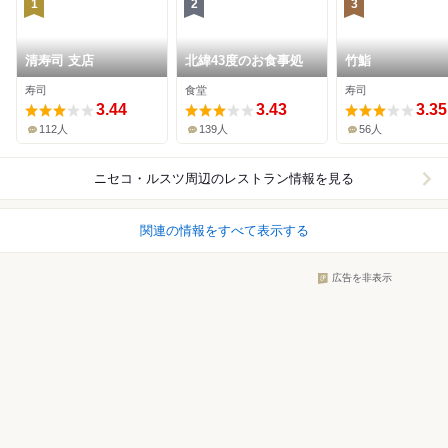
1
2
3
清寿司 支店
北緯43度のお食事処
竹鮨
寿司
食堂
寿司
3.44
3.43
3.35
112人
139人
56人
ニセコ・ルスツ周辺
のレストラン情報を見る
関連の情報をすべて表示する
広告を非表示