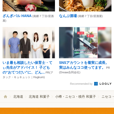
ざんぎバル HANA
なんぶ酒場
(南郷７丁目/居酒
(南郷７丁目/居酒屋)
屋)
いま最も相談したい保育士・て
SNSアカウントを着実に成長。
ぃ先生がアドバイス！ 子ども
実はみんなココ使ってます。
PR
の“おてつだい”に、どん...
(Dreaw合同会社)
PR(ア
タック・キュキュット｜Hugkum)
Recommended by
北海道
北海道 和菓子
小樽・ニセコ・積丹 和菓子
ニセコ