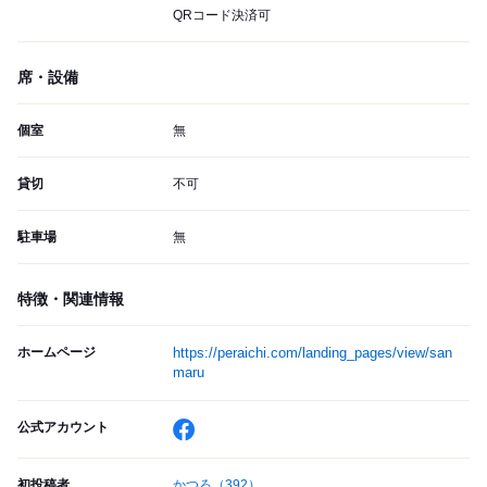
QRコード決済可
席・設備
個室
無
貸切
不可
駐車場
無
特徴・関連情報
ホームページ
https://peraichi.com/landing_pages/view/san
maru
公式アカウント
初投稿者
かつろ
（392）