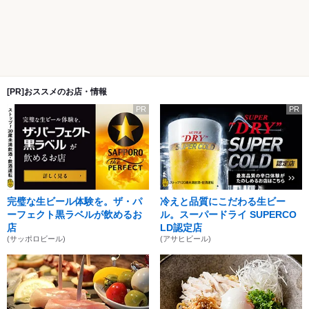
[PR]おススメのお店・情報
PR
PR
完璧な生ビール体験を。ザ・パ
冷えと品質にこだわる生ビー
ーフェクト黒ラベルが飲めるお
ル。スーパードライ SUPERCO
店
LD認定店
(サッポロビール)
(アサヒビール)