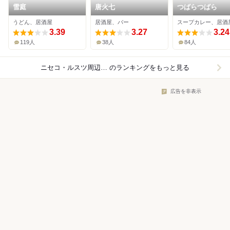
雪庭
唐火七
つばらつばら
うどん、居酒屋
居酒屋、バー
スープカレー、居酒
3.39
3.27
3.24
119人
38人
84人
ニセコ・ルスツ周辺×居酒屋
のランキングをもっと見る
広告を非表示