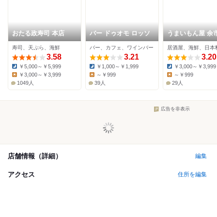
おたる政寿司 本店
バー ドゥオモ ロッソ
うまいもん屋 余
寿司、天ぷら、海鮮
バー、カフェ、ワインバー
居酒屋、海鮮、日本
3.58
3.21
3.20
￥5,000～￥5,999
￥1,000～￥1,999
￥3,000～￥3,999
Dinner:
Dinner:
Dinner:
￥3,000～￥3,999
～￥999
～￥999
Lunch:
Lunch:
Lunch:
1049人
39人
29人
広告を非表示
店舗情報（詳細）
編集
アクセス
住所を編集