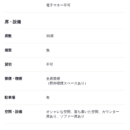
電子マネー不可
席・設備
席数
30席
個室
無
貸切
不可
禁煙・喫煙
全席禁煙
（野外喫煙スペースあり）
駐車場
有
空間・設備
オシャレな空間、落ち着いた空間、カウンター
席あり、ソファー席あり