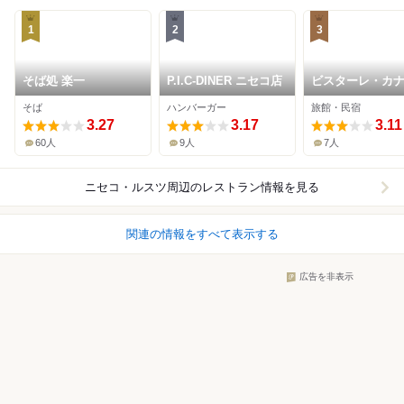
1
2
3
そば処 楽一
P.I.C-DINER ニセコ店
ビスターレ・カ
そば
ハンバーガー
旅館・民宿
3.27
3.17
3.11
60人
9人
7人
ニセコ・ルスツ周辺
のレストラン情報を見る
関連の情報をすべて表示する
広告を非表示