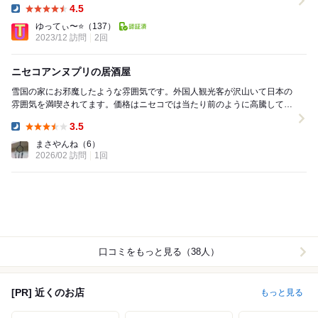
4.5
Dinner:
ゆってぃ〜⭐️
（137）
2023/12 訪問
2回
ニセコアンヌプリの居酒屋
雪国の家にお邪魔したような雰囲気です。外国人観光客が沢山いて日本の
雰囲気を満喫されてます。価格はニセコでは当たり前のように高騰してい
るので、量の割にお高め。ガッツリ食べる目的には適...
3.5
Dinner:
まさやんね
（6）
2026/02 訪問
1回
口コミをもっと見る（38人）
[PR] 近くのお店
もっと見る