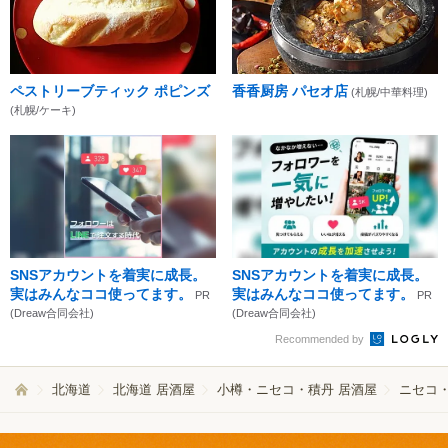
ペストリーブティック ポピンズ
香香厨房 パセオ店
(札幌/中華料理)
(札幌/ケーキ)
SNSアカウントを着実に成長。
SNSアカウントを着実に成長。
実はみんなココ使ってます。
実はみんなココ使ってます。
PR
PR
(Dreaw合同会社)
(Dreaw合同会社)
Recommended by
北海道
北海道 居酒屋
小樽・ニセコ・積丹 居酒屋
ニセコ