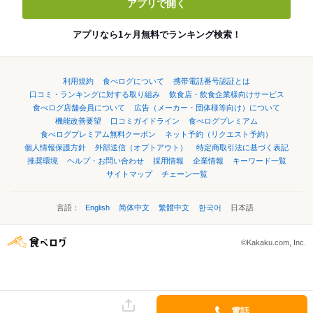
アプリで開く
アプリなら1ヶ月無料でランキング検索！
利用規約
食べログについて
携帯電話番号認証とは
口コミ・ランキングに対する取り組み
飲食店・飲食企業様向けサービス
食べログ店舗会員について
広告（メーカー・団体様等向け）について
機能改善要望
口コミガイドライン
食べログプレミアム
食べログプレミアム無料クーポン
ネット予約（リクエスト予約）
個人情報保護方針
外部送信（オプトアウト）
特定商取引法に基づく表記
推奨環境
ヘルプ・お問い合わせ
採用情報
企業情報
キーワード一覧
サイトマップ
チェーン一覧
言語：
English
简体中文
繁體中文
한국어
日本語
©Kakaku.com, Inc.
電話