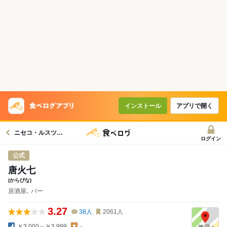
インストール
アプリで開く
ニセコ・ルスツ周辺グルメへ
ログイン
公式
唐火七
(からびな)
居酒屋､ バー
3.27
38
人
2061
人
￥3,000～￥3,999
-