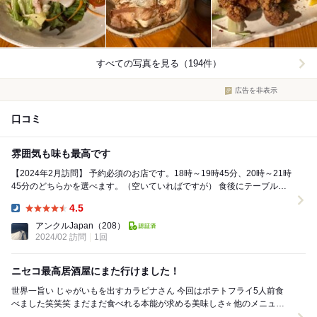
すべての写真を見る（194件）
広告を非表示
口コミ
雰囲気も味も最高です
【2024年2月訪問】 予約必須のお店です。18時～19時45分、20時～21時
45分のどちらかを選べます。（空いていればですが） 食後にテーブルに
て支払います。クレジットカー...
4.5
Dinner:
アンクルJapan
（208）
2024/02 訪問
1回
ニセコ最高居酒屋にまた行けました！
世界一旨い じゃがいもを出すカラビナさん ￼今回はポテトフライ5人前食
べました笑笑笑 まだまだ食べれる本能が求める美味しさ⭐️ 他のメニュー
も素材が素晴らしく味付け焼き方調理...