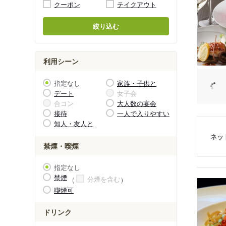
クーポン
テイクアウト
絞り込む
利用シーン
指定なし
家族・子供と
デート
女子会
合コン
大人数の宴会
接待
一人で入りやすい
知人・友人と
ネッ
禁煙・喫煙
指定なし
禁煙
分煙を含む
喫煙可
ドリンク