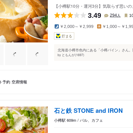
【小樽駅10分・運河3分】気取らず思い
3.49
人
294
1
￥2,000～￥2,999
￥1,000～￥1,9
貯まる
北海道小樽市色内にある「小樽バイン」さん。旧
ともんが(1697)
by
ト予約
空席情報
石と鉄 STONE and IRON
小樽駅 609m / バル、カフェ