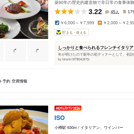
築90年の歴史的建造物で非日常の食事体
3.22
人
45
17
￥6,000～￥7,999
￥2,000～￥2,9
貯まる・使える
しっかりと食べられるフレンチイタリア
年が明けたので新年の初ディナーとして、初訪問
hirorin197804(870)
by
ト予約
空席情報
ISO
小樽駅 630m / イタリアン、ワインバー