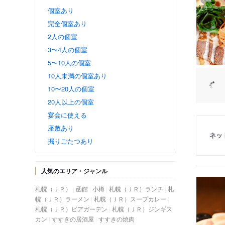
個室あり
完全個室あり
2人の個室
3〜4人の個室
5〜10人の個室
10人未満の個室あり
10〜20人の個室
20人以上の個室
宴会に使える
座敷あり
ネッ
掘りごたつあり
人気のエリア・ジャンル
札幌（ＪＲ）
函館
小樽
札幌（ＪＲ）ランチ
札
幌（ＪＲ）ラーメン
札幌（ＪＲ）スープカレー
札幌（ＪＲ）ビアガーデン
札幌（ＪＲ）ジンギス
カン
すすきの居酒屋
すすきの焼肉