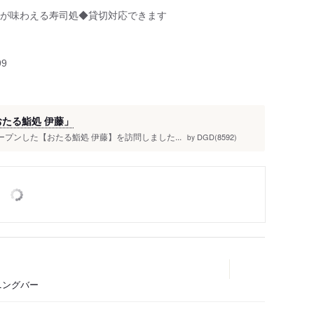
が味わえる寿司処◆貸切対応できます
人
99
おたる鮨処 伊藤」
ープンした【おたる鮨処 伊藤】を訪問しました...
DGD(8592)
by
ニングバー