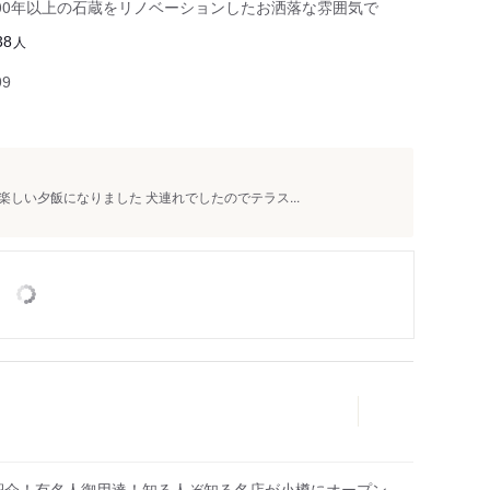
00年以上の石蔵をリノベーションしたお洒落な雰囲気で
人
38
99
しい夕飯になりました 犬連れでしたのでテラス...
紹介！有名人御用達！知る人ぞ知る名店が小樽にオープン