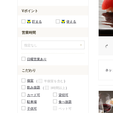
Vポイント
貯まる
使える
営業時間
日曜営業あり
ネッ
こだわり
個室
半個室を含む
飲み放題
3時間以上
カード可
貸切可
駐車場
食べ放題
子供可
ペット可