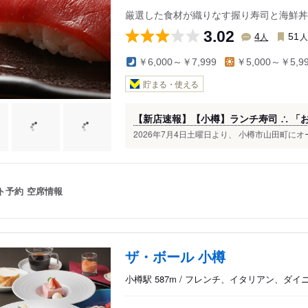
厳選した食材が織りなす握り寿司と海鮮丼
3.02
人
4
51
￥6,000～￥7,999
￥5,000～￥5,9
貯まる・使える
【新店速報】【小樽】ランチ寿司 ∴ 「
2026年7月4日土曜日より、 小樽市山田町にオ
ト予約
空席情報
ザ・ボール 小樽
小樽駅 587m / フレンチ、イタリアン、ダイ