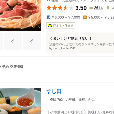
3.50
人
261
6
￥6,000～￥7,999
￥5,000～￥5,9
貯まる・使える
うまい！けど物足りない！
流通の2%しかない幻のジンギスカンを食べに！
mon＿foodie(1592)
by
ト予約
空席情報
すし田
小樽駅 702m / 寿司、海鮮、かに
【小樽運河より徒歩3分】美味しいお寿司