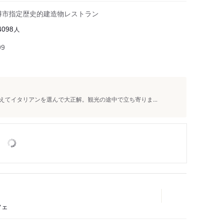
小樽市指定歴史的建造物レストラン
人
4098
99
てイタリアンを選んで大正解。観光の途中で立ち寄りま...
フェ