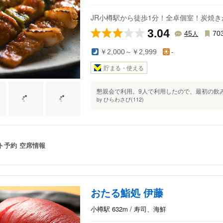
第一ビル
長崎屋小樽店
おたる
JR小樽駅から徒歩1分！全卓個室！炭焼
小路
3.04
人
45
70
￥2,000～￥2,999
-
貯まる・使える
懇親会で利用。9人で利用したので、最初の飲み
ひらわさび(112)
by
ト予約
空席情報
おたる鮨処 伊藤
小樽駅 632m / 寿司、海鮮