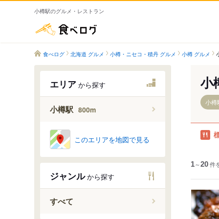
小樽駅のグルメ・レストラン
食べログ
食べログ
北海道 グルメ
小樽・ニセコ・積丹 グルメ
小樽 グルメ
小
エリア
から探す
小樽駅
小樽駅
800m
このエリアを地図で見る
1
～
20
件
ジャンル
から探す
すべて