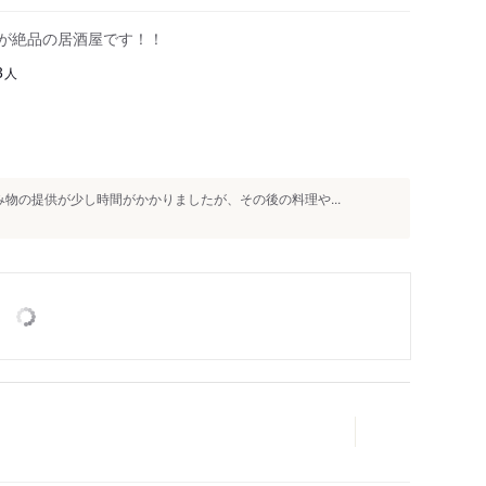
屋台村レンガ横丁
きが絶品の居酒屋です！！
人
3
物の提供が少し時間がかかりましたが、その後の料理や...