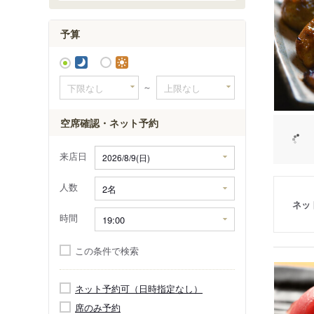
小樽駅前
予算
小樽出抜
～
空席確認・ネット予約
来店日
人数
ネッ
時間
この条件で検索
ネット予約可（日時指定なし）
席のみ予約