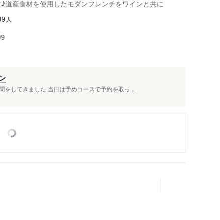
験♪道産食材を使用したモダンフレンチをワインと共に
人
99
99
ン
をしてきました 当日は予めコースで予約を取っ...