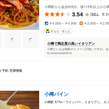
小樽駅から徒歩約9分。築115年以上の
3.54
人
768
2
￥4,000～￥4,999
￥2,000～￥2,9
貯まる・使える
小樽で満足度の高いイタリアン
小樽といえば海鮮のイメージが強いですが、あえ
foooomiyeah(614)
by
ト予約
空席情報
小樽バイン
小樽駅 577m / ワインバー、イタリアン、カ