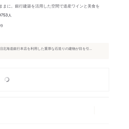
のままに。銀行建築を活用した空間で道産ワインと美食を
人
0753
99
北海道銀行本店を利用した重厚な石造りの建物が目を引...