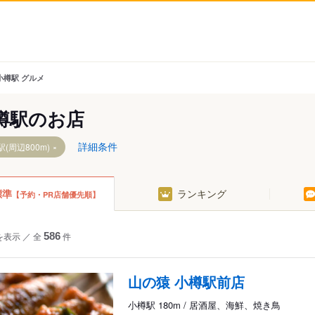
小樽駅 グルメ
樽駅のお店
詳細条件
(周辺800m)
標準
ランキング
【予約・PR店舗優先順】
を表示
／
全
586
件
山の猿 小樽駅前店
小樽駅 180m / 居酒屋、海鮮、焼き鳥