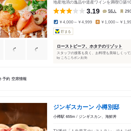
地産地消の逸品や道産ワインを満喫◎築1
3.19
人
56
29
￥4,000～￥4,999
￥1,000～￥1,9
貯まる
ローストビーフ、ホタテのリゾット
スタッフの接客も良く、お料理も美味しくって楽
ころころポン太(9)
by
ト予約
空席情報
ジンギスカーン 小樽別邸
小樽駅 655m / ジンギスカン、海鮮丼
TV番組「人生最高のレストラン」でもご