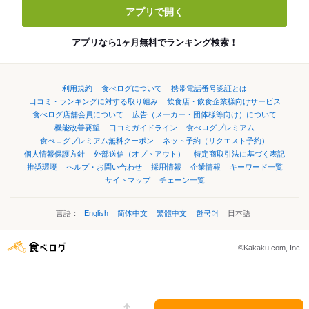
アプリで開く
アプリなら1ヶ月無料でランキング検索！
利用規約
食べログについて
携帯電話番号認証とは
口コミ・ランキングに対する取り組み
飲食店・飲食企業様向けサービス
食べログ店舗会員について
広告（メーカー・団体様等向け）について
機能改善要望
口コミガイドライン
食べログプレミアム
食べログプレミアム無料クーポン
ネット予約（リクエスト予約）
個人情報保護方針
外部送信（オプトアウト）
特定商取引法に基づく表記
推奨環境
ヘルプ・お問い合わせ
採用情報
企業情報
キーワード一覧
サイトマップ
チェーン一覧
言語：
English
简体中文
繁體中文
한국어
日本語
©Kakaku.com, Inc.