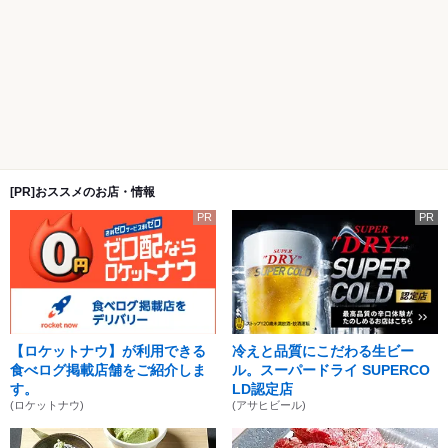
[PR]おススメのお店・情報
PR
PR
【ロケットナウ】が利用できる
冷えと品質にこだわる生ビー
食べログ掲載店舗をご紹介しま
ル。スーパードライ SUPERCO
す。
LD認定店
(ロケットナウ)
(アサヒビール)