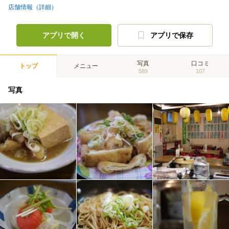
店舗情報（詳細）
アプリで開く
アプリで保存
写真
口コミ
トップ
メニュー
589
107
写真