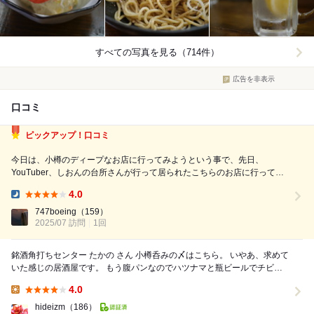
すべての写真を見る（714件）
広告を非表示
口コミ
ピックアップ！口コミ
今日は、小樽のディープなお店に行ってみようという事で、先日、
YouTuber、しおんの台所さんが行って居られたこちらのお店に行ってみ
ました。 シスデムが最初分からなかったんですが、飲み物は自分で注文
4.0
カウンターへ取りに行く事になって居て、食べ物は、お店の方がテーブル
Dinner:
まで持ってきて下さいました。 1...
747boeing
（159）
2025/07 訪問
1回
銘酒角打ちセンター たかの さん 小樽呑みの〆はこちら。 いやあ、求めて
いた感じの居酒屋です。 もう腹パンなのでハツナマと瓶ビールでチビチ
ビと。 しかし、ザ...
4.0
Lunch:
hideizm
（186）