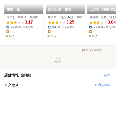
鶏屋 鳳
炉ばた屋 鶴吉
山の猿 小樽駅前
水炊き、鳥料理、居酒屋
居酒屋、ろばた焼き、海鮮
居酒屋、海鮮、焼き
3.17
3.25
3.04
￥4,000～￥4,999
￥4,000～￥4,999
￥2,000～￥2,999
Dinner:
Dinner:
Dinner:
-
-
-
Lunch:
Lunch:
Lunch:
52人
71人
45人
広告を非表示
店舗情報（詳細）
編集
アクセス
住所を編集