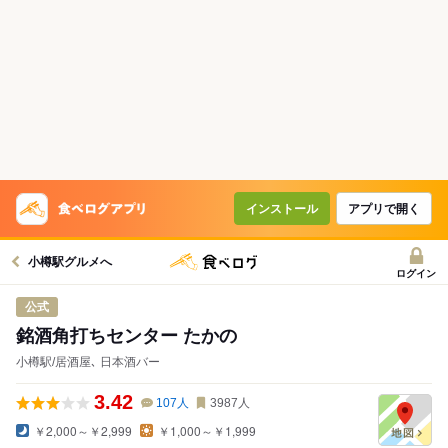
インストール
アプリで開く
小樽駅グルメへ
ログイン
公式
銘酒角打ちセンター たかの
小樽駅/居酒屋､ 日本酒バー
3.42
107
人
3987
人
￥2,000～￥2,999
￥1,000～￥1,999