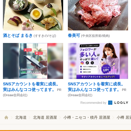
酒とそば まるき
春美可
(すすきの/そば)
(中央区役所前/焼肉)
SNSアカウントを着実に成長。
SNSアカウントを着実に成長。
実はみんなココ使ってます。
実はみんなココ使ってます。
PR
PR
(Dreaw合同会社)
(Dreaw合同会社)
Recommended by
北海道
北海道 居酒屋
小樽・ニセコ・積丹 居酒屋
小樽 居