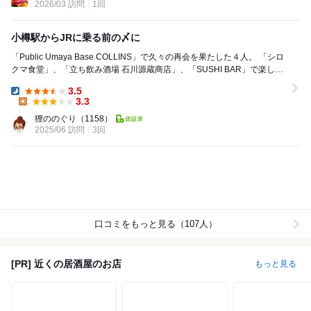
2026/03 訪問
1回
小樽駅からJRに乗る前の〆に
「Public Umaya Base COLLINS」で久々の再会を果たした４人。 「シロ
クマ食堂」、「立ち飲み酒場 石川源蔵商店」、「SUSHI BAR」で楽しく
呑んだ後、案内...
3.5
Dinner:
3.3
Lunch:
狸ののぐり
（1158）
2025/06 訪問
3回
口コミをもっと見る（107人）
[PR] 近くの居酒屋のお店
もっと見る