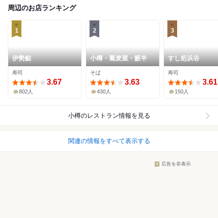
周辺のお店ランキング
1
2
3
伊勢鮨
小樽・蕎麦屋・籔半
すし処浜谷
寿司
そば
寿司
3.67
3.63
3.61
802人
430人
150人
小樽
のレストラン情報を見る
関連の情報をすべて表示する
広告を非表示