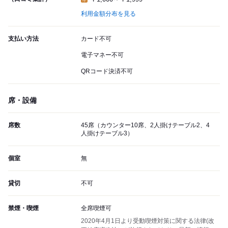
利用金額分布を見る
支払い方法
カード不可
電子マネー不可
QRコード決済不可
席・設備
席数
45席（カウンター10席、2人掛けテーブル2、4
人掛けテーブル3）
個室
無
貸切
不可
禁煙・喫煙
全席喫煙可
2020年4月1日より受動喫煙対策に関する法律(改