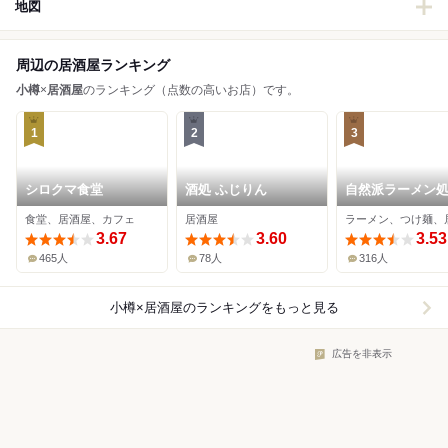
地図
周辺の居酒屋ランキング
小樽
×
居酒屋
のランキング（点数の高いお店）です。
1
2
3
シロクマ食堂
酒処 ふじりん
自然派ラーメン処
ほろ 小樽本店
食堂、居酒屋、カフェ
居酒屋
ラーメン、つけ麺、
3.67
3.60
3.53
465人
78人
316人
小樽×居酒屋
のランキングをもっと見る
広告を非表示