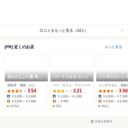
口コミをもっと見る（14人）
[PR] 近くのお店
もっと見る
北のどんぶり屋 滝波
バー ドゥオモ ロッソ
ジンギスカーン 
食堂
別邸
海鮮丼、海鮮、かに
バー、カフェ、ワインバー
ジンギスカン、海鮮
3.54
3.21
3.50
￥3,000～￥3,999
￥1,000～￥1,999
￥6,000～￥7,999
Dinner:
Dinner:
Dinner:
￥3,000～￥3,999
～￥999
￥5,000～￥5,999
Lunch:
Lunch:
Lunch:
1379人
39人
261人
広告を非表示