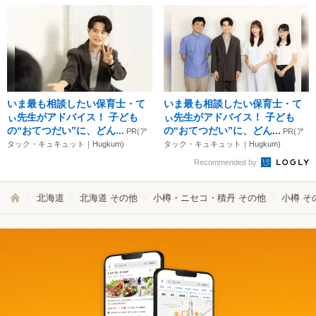
いま最も相談したい保育士・て
いま最も相談したい保育士・て
ぃ先生がアドバイス！ 子ども
ぃ先生がアドバイス！ 子ども
の“おてつだい”に、どん...
の“おてつだい”に、どん...
PR(ア
PR(ア
タック・キュキュット｜Hugkum)
タック・キュキュット｜Hugkum)
Recommended by
北海道
北海道 その他
小樽・ニセコ・積丹 その他
小樽 そ