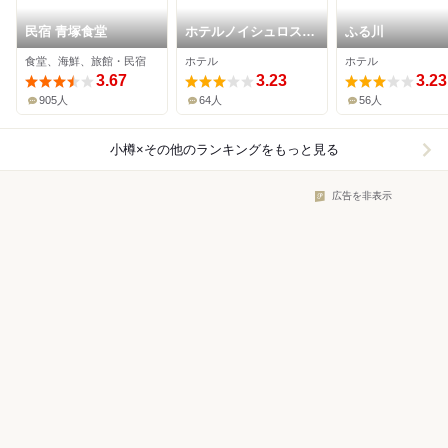
民宿 青塚食堂
ホテルノイシュロス小
ふる川
樽
食堂、海鮮、旅館・民宿
ホテル
ホテル
3.67
3.23
3.23
905人
64人
56人
小樽×その他
のランキングをもっと見る
広告を非表示