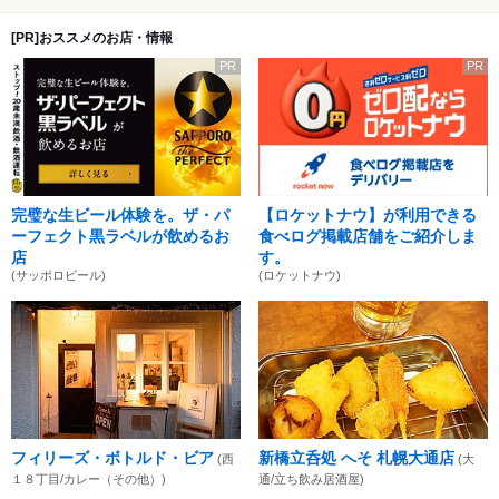
[PR]おススメのお店・情報
PR
PR
完璧な生ビール体験を。ザ・パ
【ロケットナウ】が利用できる
ーフェクト黒ラベルが飲めるお
食べログ掲載店舗をご紹介しま
店
す。
(サッポロビール)
(ロケットナウ)
フィリーズ・ボトルド・ビア
新橋立呑処 へそ 札幌大通店
(西
(大
１８丁目/カレー（その他）)
通/立ち飲み居酒屋)