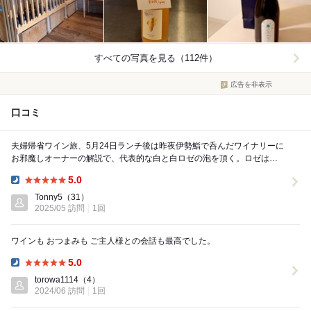
すべての写真を見る（112件）
広告を非表示
口コミ
夫婦帰省ワイン旅、5月24日ランチ後は昨夜伊勢鮨で呑んだワイナリーに
お邪魔しオーナーの解説で、代表的な白と白ロゼの泡を頂く。ロゼは
MATENIという、商品名で北海道弁で丁寧を表すま...
5.0
Dinner:
Tonny5
（31）
2025/05 訪問
1回
ワインも おつまみも ご主人様との会話も最高でした。
5.0
Dinner:
torowa1114
（4）
2024/06 訪問
1回