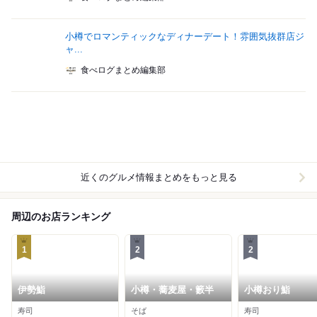
小樽でロマンティックなディナーデート！雰囲気抜群店ジ
ャ...
食べログまとめ編集部
近くのグルメ情報まとめをもっと見る
周辺のお店ランキング
1
2
2
伊勢鮨
小樽・蕎麦屋・籔半
小樽おり鮨
寿司
そば
寿司