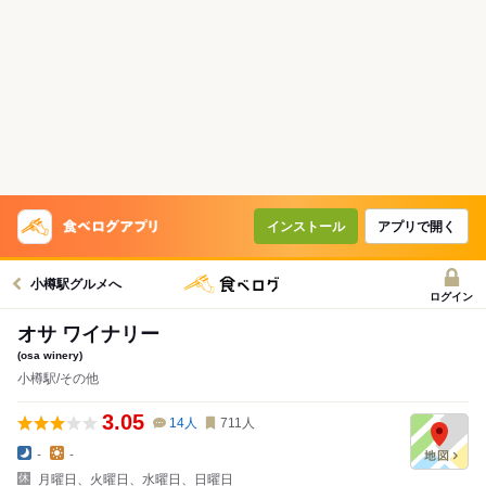
インストール
アプリで開く
小樽駅グルメへ
ログイン
オサ ワイナリー
(osa winery)
小樽駅/その他
3.05
14
人
711
人
-
-
月曜日、火曜日、水曜日、日曜日