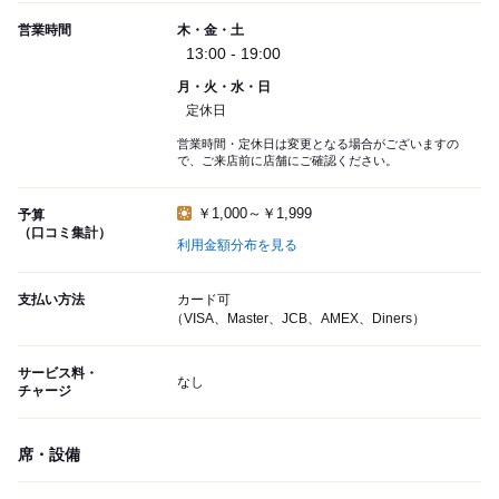
営業時間
木・金・土
13:00 - 19:00
月・火・水・日
定休日
営業時間・定休日は変更となる場合がございますの
で、ご来店前に店舗にご確認ください。
￥1,000～￥1,999
予算
（口コミ集計）
利用金額分布を見る
支払い方法
カード可
（VISA、Master、JCB、AMEX、Diners）
サービス料・
なし
チャージ
席・設備