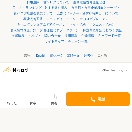
利用規約
食べログについて
携帯電話番号認証とは
口コミ・ランキングに対する取り組み
飲食店・飲食企業様向けサービス
食べログ店舗会員について
広告（メーカー・団体様等向け）について
機能改善要望
口コミガイドライン
食べログプレミアム
食べログプレミアム無料クーポン
ネット予約（リクエスト予約）
個人情報保護方針
外部送信（オプトアウト）
特定商取引法に基づく表記
推奨環境
ヘルプ・お問い合わせ
採用情報
企業情報
キーワード一覧
サイトマップ
チェーン一覧
言語：
English
简体中文
繁體中文
한국어
日本語
©Kakaku.com, Inc.
電話
行った
保存
共有