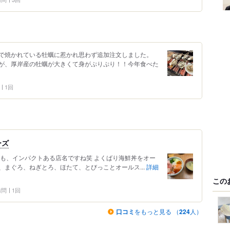
で焼かれている牡蠣に惹かれ思わず追加注文しました。
が、厚岸産の牡蠣が大きくて身がぷりぷり！！今年食べた
1回
ーズ
ても、インパクトある店名ですね笑 よくばり海鮮丼をオー
まぐろ、ねぎとろ、ほたて、とびっことオールス...
詳細
この
 訪問
1回
口コミ
をもっと見る （
224
人）