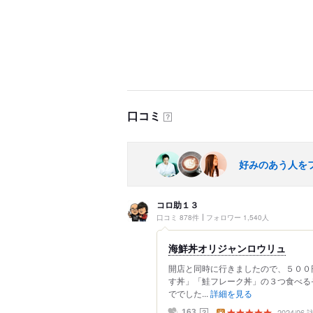
口コミ
？
好みのあう人を
コロ助１３
口コミ 878件
フォロワー 1,540人
海鮮丼オリジャンロウリュ
開店と同時に行きましたので、５００
す丼」「鮭フレーク丼」の３つ食べる
ででした...
詳細を見る
2024/06
？
163