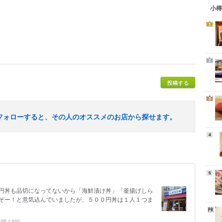
小樽
1
2
投稿する
3
フォローすると、その人のオススメのお店から探せます。
4
5
円丼も品切になってないから「海鮮漬け丼」「釜揚げしら
ぞー！と意気込んでいましたが、５００円丼は１人１つま
 訪問
3回