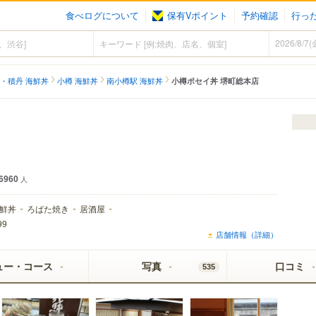
食べログについて
保有Vポイント
予約確認
行っ
・積丹 海鮮丼
小樽 海鮮丼
南小樽駅 海鮮丼
小樽ポセイ丼 堺町総本店
6960
人
鮮丼
ろばた焼き
居酒屋
99
店舗情報（詳細）
ュー・コース
写真
口コミ
535