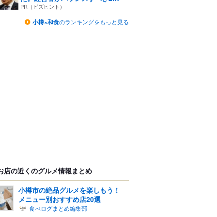
つ...
PR（ビズヒント）
小樽×和食
のランキングをもっと見る
お店の近くのグルメ情報まとめ
小樽市の絶品グルメを楽しもう！
メニュー別おすすめ店20選
食べログまとめ編集部