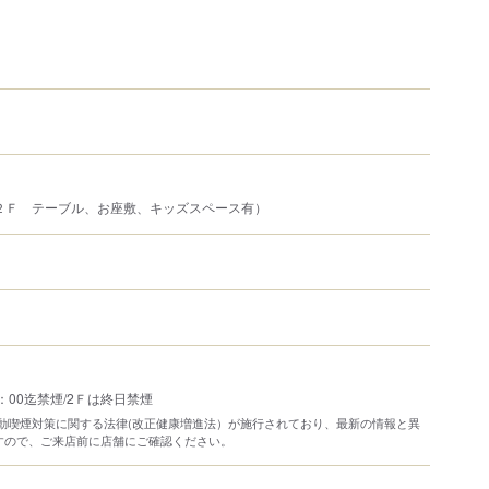
２Ｆ テーブル、お座敷、キッズスペース有）
5：00迄禁煙/2Ｆは終日禁煙
り受動喫煙対策に関する法律(改正健康増進法）が施行されており、最新の情報と異
すので、ご来店前に店舗にご確認ください。