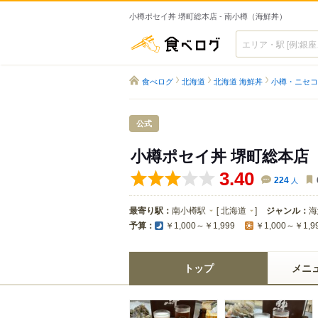
小樽ポセイ丼 堺町総本店 - 南小樽（海鮮丼）
食べログ
食べログ
北海道
北海道 海鮮丼
小樽・ニセコ
公式
小樽ポセイ丼 堺町総本店
3.40
224
人
最寄り駅：
南小樽駅
[
北海道
]
ジャンル：
海
予算：
￥1,000～￥1,999
￥1,000～￥1,9
トップ
メニ