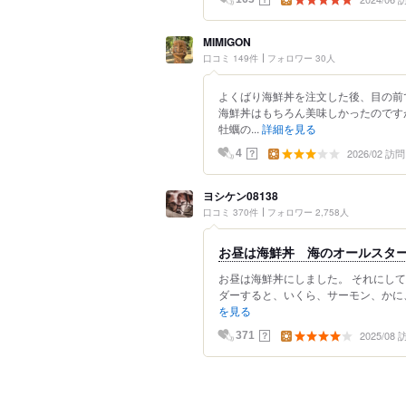
MIMIGON
口コミ 149件
フォロワー 30人
よくばり海鮮丼を注文した後、目の前
海鮮丼はもちろん美味しかったのです
牡蠣の...
詳細を見る
2026/02 訪問
？
4
ヨシケン08138
口コミ 370件
フォロワー 2,758人
お昼は海鮮丼 海のオールスタ
お昼は海鮮丼にしました。 それにし
ダーすると、いくら、サーモン、かに、
を見る
2025/08
？
371