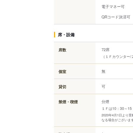
電子マネー可
QRコード決済可
席・設備
72席
席数
（１Ｆカウンター/
無
個室
可
貸切
分煙
禁煙・喫煙
１Ｆは10：30～1
2020年4月1日よ
なる場合がございま