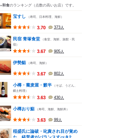
×和食
のランキング
（点数の高いお店）
です。
宝すし
（寿司、日本料理、海鮮）
3.70
373
人
民宿 青塚食堂
（食堂、海鮮、旅館・民
宿）
3.67
905
人
伊勢鮨
（寿司、海鮮）
3.67
802
人
小樽・蕎麦屋・籔半
（そば、うどん、
郷土料理）
3.63
430
人
小樽おり鮨
（寿司、海鮮、海鮮丼）
3.63
99
人
稲盛氏に論破・叱責され目が覚め
た。経営者がバランスすべき2