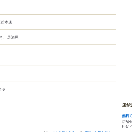
町総本店
き、居酒屋
4-9
店舗
無料
店舗
PRが